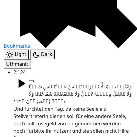
Bookmarks
Light
Dark
Uthmanic
2:124
وَاتَّقُوۡا یَوۡمًا لَّا تَجۡزِیۡ نَفۡسٌ عَنۡ نَّفۡسٍ شَیۡئًا
وَّلَا یُقۡبَلُ مِنۡہَا عَدۡلٌ وَّلَا تَنۡفَعُہَا شَفَاعَۃٌ وَّلَا
ہُمۡ یُنۡصَرُوۡنَ ﴿۱۲۴﴾
Und fürchtet den Tag, da keine Seele als
Stellvertreterin dienen soll für eine andere Seele,
noch soll Lösegeld von ihr genommen werden
noch Fürbitte ihr nützen; und sie sollen nicht Hilfe