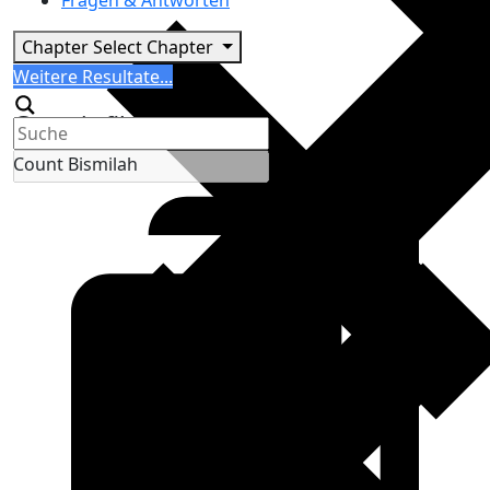
Fragen & Antworten
Chapter
Select Chapter
Search
Weitere Resultate...
Generic filters
Count Bismilah