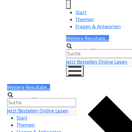
Skip
to
Start
content
Themen
Fragen & Antworten
Search
Weitere Resultate...
Generic filters
Jetzt Bestellen
Online Lesen
Search
Weitere Resultate...
Generic filters
Jetzt Bestellen
Online Lesen
Start
Themen