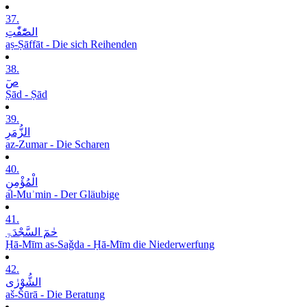
37.
الصّٰٓفّٰتِ
aṣ-Ṣāffāt - Die sich Reihenden
38.
صٓ
Ṣād - Ṣād
39.
الزُّمَرِ
az-Zumar - Die Scharen
40.
الْمُؤْمِنِ
al-Muʾmin - Der Gläubige
41.
حٰمٓ السَّجْدَۃِ
Ḥā-Mīm as-Saǧda - Ḥā-Mīm die Niederwerfung
42.
الشُّوْرٰی
aš-Šūrā - Die Beratung