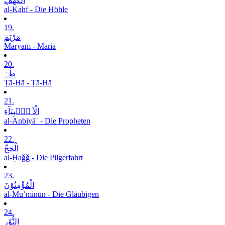
الْکَھْفِ
al-Kahf - Die Höhle
19.
مَرْیَمَ
Maryam - Maria
20.
طٰہٰ
Ṭā-Hā - Ṭā-Hā
21.
الْاَ نۡۢبِیَآءِ
al-Anbiyāʾ - Die Propheten
22.
الْحَجِّ
al-Ḥaǧǧ - Die Pilgerfahrt
23.
الْمُؤْمِنُوْنَ
al-Muʾminūn - Die Gläubigen
24.
النُّوْرِ