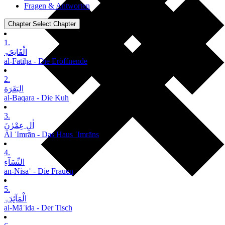
Fragen & Antworten
Chapter
Select Chapter
1.
الْفَاتِحَۃِ
al-Fātiḥa - Die Eröffnende
2.
البَقَرَة
al-Baqara - Die Kuh
3.
اٰلِ عِمْرٰنَ
Āl ʿImrān - Das Haus ʿImrāns
4.
النِّسَآءِ
an-Nisāʾ - Die Frauen
5.
الْمَآئِدَۃِ
al-Māʾida - Der Tisch