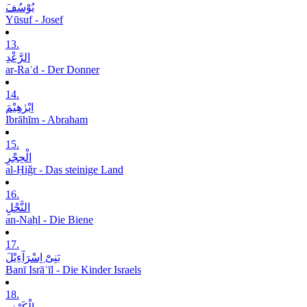
یُوْسُفَ
Yūsuf - Josef
13.
الرَّعْدِ
ar-Raʿd - Der Donner
14.
اِبْرٰھِیْمَ
Ibrāhīm - Abraham
15.
الْحِجْرِ
al-Ḥiǧr - Das steinige Land
16.
النَّحْلِ
an-Naḥl - Die Biene
17.
بَنِیْٓ اِسْرَآءِیْلَ
Banī Isrāʾīl - Die Kinder Israels
18.