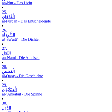
an-Nūr - Das Licht
25.
الْفُرْقَانِ
al-Furqān - Das Entscheidende
26.
الشُّعَرَآءِ
aš-Šuʿarāʾ - Die Dichter
27.
النَّمْلِ
an-Naml - Die Ameisen
28.
الْقَصَصِ
al-Qaṣaṣ - Die Geschichte
29.
الْعَنْکَبُوْتِ
al-ʿAnkabūt - Die Spinne
30.
الرُّوْمِ