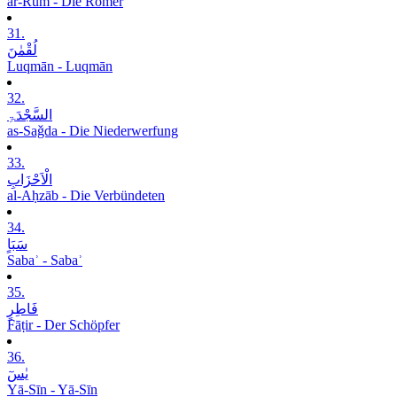
ar-Rūm - Die Römer
31.
لُقْمٰنَ
Luqmān - Luqmān
32.
السَّجْدَۃِ
as-Saǧda - Die Niederwerfung
33.
الْاَحْزَابِ
al-Aḥzāb - Die Verbündeten
34.
سَبَاٍ
Sabaʾ - Sabaʾ
35.
فَاطِرٍ
Fāṭir - Der Schöpfer
36.
یٰسٓ
Yā-Sīn - Yā-Sīn