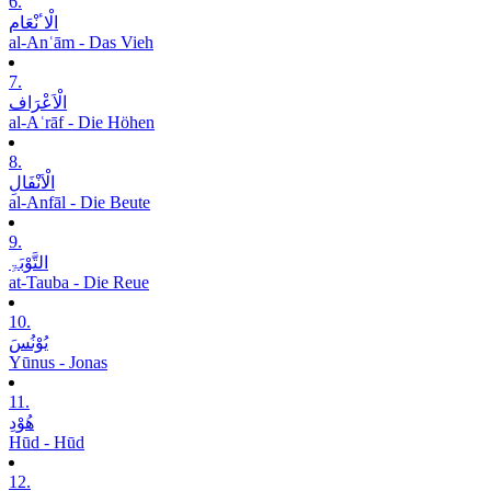
6.
الْاٴنْعَام
al-Anʿām - Das Vieh
7.
الْاَعْرَاف
al-Aʿrāf - Die Höhen
8.
الْاَنْفَالِ
al-Anfāl - Die Beute
9.
التَّوْبَۃِ
at-Tauba - Die Reue
10.
یُوْنُسَ
Yūnus - Jonas
11.
ھُوْدِ
Hūd - Hūd
12.