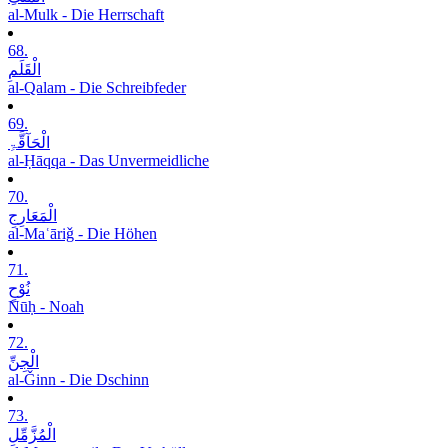
al-Mulk - Die Herrschaft
68.
الْقَلَمِ
al-Qalam - Die Schreibfeder
69.
الْحَآقَّۃِ
al-Ḥāqqa - Das Unvermeidliche
70.
الْمَعَارِجِ
al-Maʿāriǧ - Die Höhen
71.
نُوْحٍ
Nūḥ - Noah
72.
الْجِنِّ
al-Ǧinn - Die Dschinn
73.
الْمُزَّمِّلِ