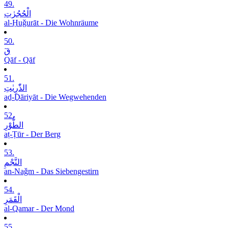
49.
الْحُجُرٰتِ
al-Ḥuǧurāt - Die Wohnräume
50.
قٓ
Qāf - Qāf
51.
الذّٰرِیٰتِ
aḏ-Ḏāriyāt - Die Wegwehenden
52.
الطُّوْرِ
aṭ-Ṭūr - Der Berg
53.
النَّجْمِ
an-Naǧm - Das Siebengestirn
54.
الْقَمَرِ
al-Qamar - Der Mond
55.