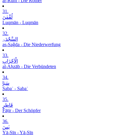
ar-Rūm - Die Römer
31.
لُقْمٰنَ
Luqmān - Luqmān
32.
السَّجْدَۃِ
as-Saǧda - Die Niederwerfung
33.
الْاَحْزَابِ
al-Aḥzāb - Die Verbündeten
34.
سَبَاٍ
Sabaʾ - Sabaʾ
35.
فَاطِرٍ
Fāṭir - Der Schöpfer
36.
یٰسٓ
Yā-Sīn - Yā-Sīn