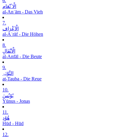
6.
الْاٴنْعَام
al-Anʿām - Das Vieh
7.
الْاَعْرَاف
al-Aʿrāf - Die Höhen
8.
الْاَنْفَالِ
al-Anfāl - Die Beute
9.
التَّوْبَۃِ
at-Tauba - Die Reue
10.
یُوْنُسَ
Yūnus - Jonas
11.
ھُوْدِ
Hūd - Hūd
12.