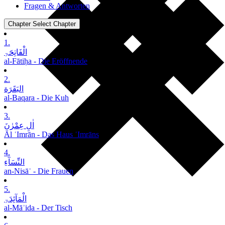
Fragen & Antworten
Chapter
Select Chapter
1.
الْفَاتِحَۃِ
al-Fātiḥa - Die Eröffnende
2.
البَقَرَة
al-Baqara - Die Kuh
3.
اٰلِ عِمْرٰنَ
Āl ʿImrān - Das Haus ʿImrāns
4.
النِّسَآءِ
an-Nisāʾ - Die Frauen
5.
الْمَآئِدَۃِ
al-Māʾida - Der Tisch