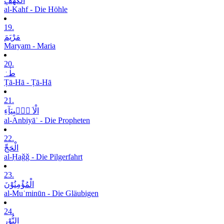
الْکَھْفِ
al-Kahf - Die Höhle
19.
مَرْیَمَ
Maryam - Maria
20.
طٰہٰ
Ṭā-Hā - Ṭā-Hā
21.
الْاَ نۡۢبِیَآءِ
al-Anbiyāʾ - Die Propheten
22.
الْحَجِّ
al-Ḥaǧǧ - Die Pilgerfahrt
23.
الْمُؤْمِنُوْنَ
al-Muʾminūn - Die Gläubigen
24.
النُّوْرِ