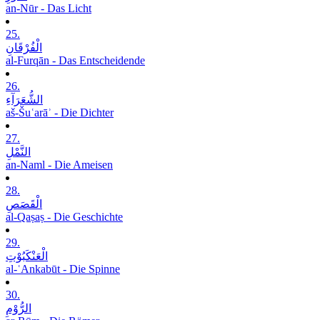
an-Nūr - Das Licht
25.
الْفُرْقَانِ
al-Furqān - Das Entscheidende
26.
الشُّعَرَآءِ
aš-Šuʿarāʾ - Die Dichter
27.
النَّمْلِ
an-Naml - Die Ameisen
28.
الْقَصَصِ
al-Qaṣaṣ - Die Geschichte
29.
الْعَنْکَبُوْتِ
al-ʿAnkabūt - Die Spinne
30.
الرُّوْمِ