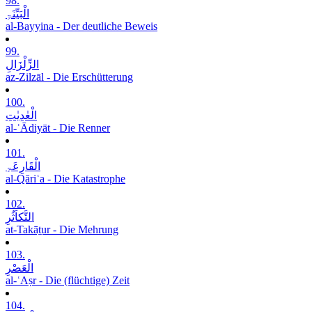
98.
الْبَیِّنَۃِ
al-Bayyina - Der deutliche Beweis
99.
الزِّلْزَالِ
az-Zilzāl - Die Erschütterung
100.
الْعٰدِیٰتِ
al-ʿĀdiyāt - Die Renner
101.
الْقَارِعَۃِ
al-Qāriʿa - Die Katastrophe
102.
التَّکاَثُرِ
at-Takāṯur - Die Mehrung
103.
الْعَصْرِ
al-ʿAṣr - Die (flüchtige) Zeit
104.