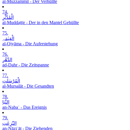
al-Muzzammil - Der Verhüllte
74.
الْمُدَّثِّرِ
al-Muddaṯṯir - Der in den Mantel Gehüllte
75.
الْقِیٰمَۃِ
al-Qiyāma - Die Auferstehung
76.
الدَّھْرِ
ad-Dahr - Die Zeitspanne
77.
الْمُرْسَلٰتِ
al-Mursalāt - Die Gesandten
78.
النَّبَاِ
an-Nabaʾ - Das Ereignis
79.
النّٰزِعٰتِ
an-Nāziʿāt - Die Ziehenden