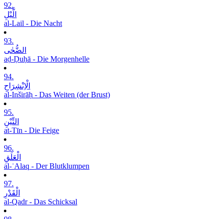
92.
الَّیْلِ
al-Lail - Die Nacht
93.
الضُّحٰی
aḍ-Ḍuḥā - Die Morgenhelle
94.
الْاِنْشِرَاحِ
al-Inširāḥ - Das Weiten (der Brust)
95.
التِّیْنِ
at-Tīn - Die Feige
96.
الْعَلَقِ
al-ʿAlaq - Der Blutklumpen
97.
الْقَدْرِ
al-Qadr - Das Schicksal