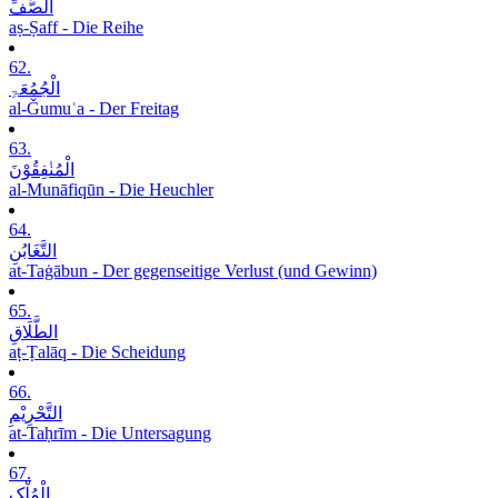
الصَّفِّ
aṣ-Ṣaff - Die Reihe
62.
الْجُمُعَۃِ
al-Ǧumuʿa - Der Freitag
63.
الْمُنٰفِقُوْنَ
al-Munāfiqūn - Die Heuchler
64.
التَّغَابُنِ
at-Taġābun - Der gegenseitige Verlust (und Gewinn)
65.
الطَّلَاقِ
aṭ-Ṭalāq - Die Scheidung
66.
التَّحْرِیْمِ
at-Taḥrīm - Die Untersagung
67.
الْمُلْکِ