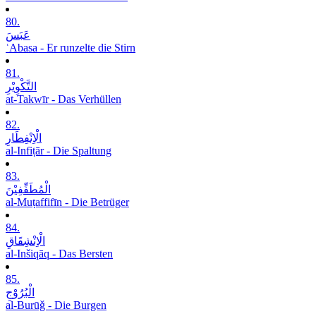
80.
عَبَسَ
ʿAbasa - Er runzelte die Stirn
81.
التَّکْوِیْرِ
at-Takwīr - Das Verhüllen
82.
الْاِنْفِطَارِ
al-Infiṭār - Die Spaltung
83.
الْمُطَفِّفِیْنَ
al-Muṭaffifīn - Die Betrüger
84.
الْاِنْشِقَاقِ
al-Inšiqāq - Das Bersten
85.
الْبُرُوْجِ
al-Burūǧ - Die Burgen