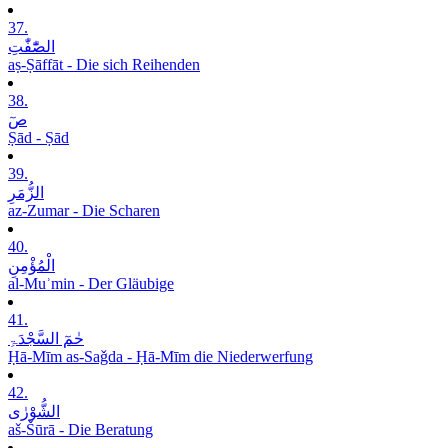
37.
الصّٰٓفّٰتِ
aṣ-Ṣāffāt - Die sich Reihenden
38.
صٓ
Ṣād - Ṣād
39.
الزُّمَرِ
az-Zumar - Die Scharen
40.
الْمُؤْمِنِ
al-Muʾmin - Der Gläubige
41.
حٰمٓ السَّجْدَۃِ
Ḥā-Mīm as-Saǧda - Ḥā-Mīm die Niederwerfung
42.
الشُّوْرٰی
aš-Šūrā - Die Beratung