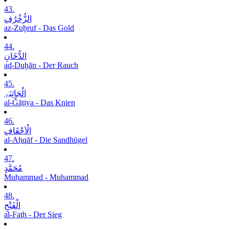
43.
الزُّخْرُفِ
az-Zuḫruf - Das Gold
44.
الدُّخَانِ
ad-Duḫān - Der Rauch
45.
الْجَاثِیَۃِ
al-Ǧāṯiya - Das Knien
46.
الْاَحْقَافِ
al-Aḥqāf - Die Sandhügel
47.
مُحَمَّدٍ
Muḥammad - Muhammad
48.
الْفَتْحِ
al-Fatḥ - Der Sieg