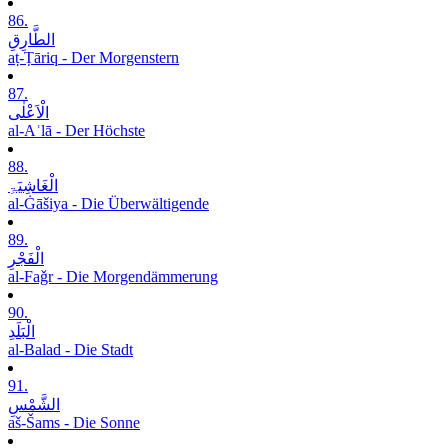
86.
الطَّارِقِ
aṭ-Ṭāriq - Der Morgenstern
87.
الْاَعْلٰی
al-Aʿlā - Der Höchste
88.
الْغَاشِیَۃِ
al-Ġāšiya - Die Überwältigende
89.
الْفَجْرِ
al-Faǧr - Die Morgendämmerung
90.
الْبَلَدِ
al-Balad - Die Stadt
91.
الشَّمْسِ
aš-Šams - Die Sonne