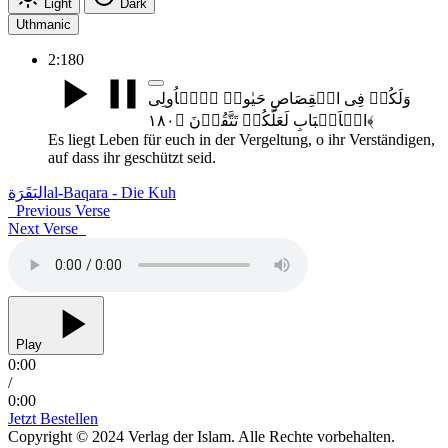
Light
Dark
Uthmanic
2:180
وَلَکُمۡ فِی الۡقِصَاصِ حَیٰوۃٌ یّٰۤاُولِی
الۡاَلۡبَابِ لَعَلَّکُمۡ تَتَّقُوۡنَ ﴿۱۸۰﴾
Es liegt Leben für euch in der Vergeltung, o ihr Verständigen,
auf dass ihr geschützt seid.
البَقَرَة
al-Baqara - Die Kuh
Previous Verse
Next Verse
Play
0:00
/
0:00
Jetzt Bestellen
Copyright © 2024 Verlag der Islam. Alle Rechte vorbehalten.