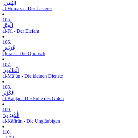
الْھُمَزَۃِ
al-Humaza - Der Lästerer
105.
الْفِیْلِ
al-Fīl - Der Elefant
106.
قُرَیْشٍ
Quraiš - Die Quraisch
107.
الْمَاعُوْنِ
al-Māʿūn - Die kleinen Dienste
108.
الْکَوْثَرِ
al-Kauṯar - Die Fülle des Guten
109.
الْکٰفِرُوْنَ
al-Kāfirūn - Die Ungläubigen
110.
النَّصْرِ