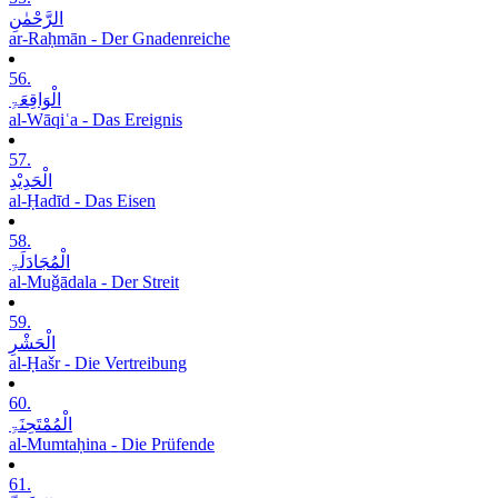
الرَّحْمٰنِ
ar-Raḥmān - Der Gnadenreiche
56.
الْوَاقِعَۃِ
al-Wāqiʿa - Das Ereignis
57.
الْحَدِیْدِ
al-Ḥadīd - Das Eisen
58.
الْمُجَادَلَۃِ
al-Muǧādala - Der Streit
59.
الْحَشْرِ
al-Ḥašr - Die Vertreibung
60.
الْمُمْتَحِنَۃِ
al-Mumtaḥina - Die Prüfende
61.