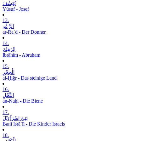
یُوْسُفَ
Yūsuf - Josef
13.
الرَّعْدِ
ar-Raʿd - Der Donner
14.
اِبْرٰھِیْمَ
Ibrāhīm - Abraham
15.
الْحِجْرِ
al-Ḥiǧr - Das steinige Land
16.
النَّحْلِ
an-Naḥl - Die Biene
17.
بَنِیْٓ اِسْرَآءِیْلَ
Banī Isrāʾīl - Die Kinder Israels
18.