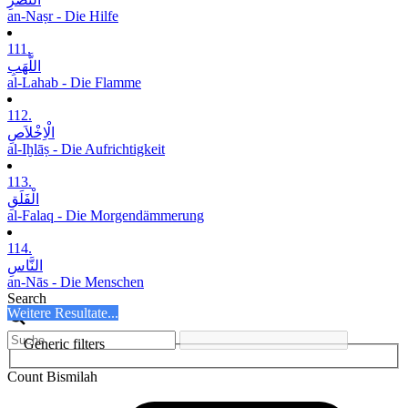
an-Naṣr - Die Hilfe
111.
اللَّھَبِ
al-Lahab - Die Flamme
112.
الْاِخْلاَصِ
al-Iḫlāṣ - Die Aufrichtigkeit
113.
الْفَلَقِ
al-Falaq - Die Morgendämmerung
114.
النَّاسِ
an-Nās - Die Menschen
Search
Weitere Resultate...
Generic filters
Count Bismilah