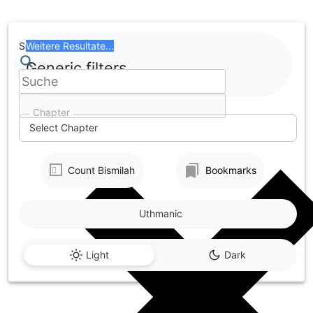
Skip
to
content
Search
Weitere Resultate...
Generic filters
Chapter
Select Chapter
Count Bismilah
Bookmarks
Uthmanic
Light
Dark