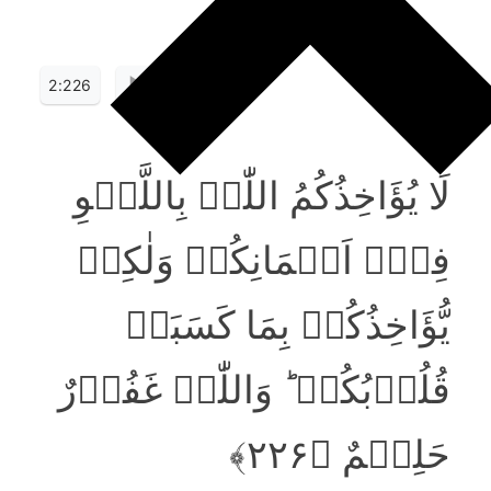
2:226
لَا یُؤَاخِذُکُمُ اللّٰہُ بِاللَّغۡوِ
فِیۡۤ اَیۡمَانِکُمۡ وَلٰکِنۡ
یُّؤَاخِذُکُمۡ بِمَا کَسَبَتۡ
قُلُوۡبُکُمۡ ؕ وَاللّٰہُ غَفُوۡرٌ
حَلِیۡمٌ ﴿۲۲۶﴾