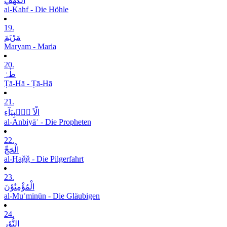
الْکَھْفِ
al-Kahf - Die Höhle
19.
مَرْیَمَ
Maryam - Maria
20.
طٰہٰ
Ṭā-Hā - Ṭā-Hā
21.
الْاَ نۡۢبِیَآءِ
al-Anbiyāʾ - Die Propheten
22.
الْحَجِّ
al-Ḥaǧǧ - Die Pilgerfahrt
23.
الْمُؤْمِنُوْنَ
al-Muʾminūn - Die Gläubigen
24.
النُّوْرِ