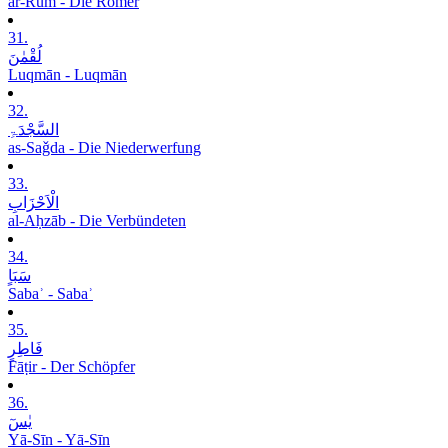
ar-Rūm - Die Römer
31.
لُقْمٰنَ
Luqmān - Luqmān
32.
السَّجْدَۃِ
as-Saǧda - Die Niederwerfung
33.
الْاَحْزَابِ
al-Aḥzāb - Die Verbündeten
34.
سَبَاٍ
Sabaʾ - Sabaʾ
35.
فَاطِرٍ
Fāṭir - Der Schöpfer
36.
یٰسٓ
Yā-Sīn - Yā-Sīn