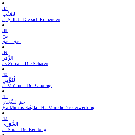
37.
الصّٰٓفّٰتِ
aṣ-Ṣāffāt - Die sich Reihenden
38.
صٓ
Ṣād - Ṣād
39.
الزُّمَرِ
az-Zumar - Die Scharen
40.
الْمُؤْمِنِ
al-Muʾmin - Der Gläubige
41.
حٰمٓ السَّجْدَۃِ
Ḥā-Mīm as-Saǧda - Ḥā-Mīm die Niederwerfung
42.
الشُّوْرٰی
aš-Šūrā - Die Beratung