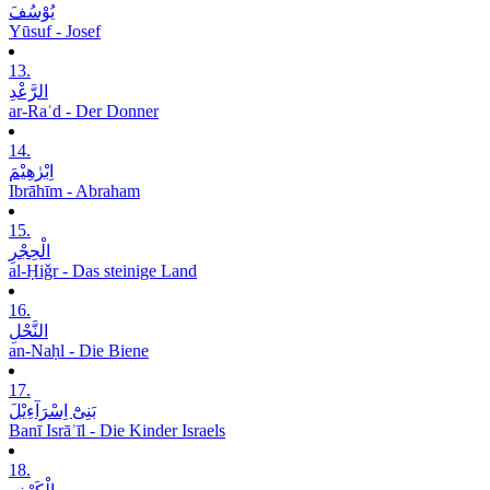
یُوْسُفَ
Yūsuf - Josef
13.
الرَّعْدِ
ar-Raʿd - Der Donner
14.
اِبْرٰھِیْمَ
Ibrāhīm - Abraham
15.
الْحِجْرِ
al-Ḥiǧr - Das steinige Land
16.
النَّحْلِ
an-Naḥl - Die Biene
17.
بَنِیْٓ اِسْرَآءِیْلَ
Banī Isrāʾīl - Die Kinder Israels
18.