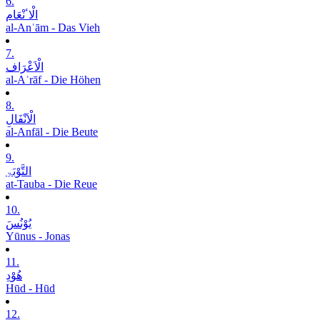
6.
الْاٴنْعَام
al-Anʿām - Das Vieh
7.
الْاَعْرَاف
al-Aʿrāf - Die Höhen
8.
الْاَنْفَالِ
al-Anfāl - Die Beute
9.
التَّوْبَۃِ
at-Tauba - Die Reue
10.
یُوْنُسَ
Yūnus - Jonas
11.
ھُوْدِ
Hūd - Hūd
12.