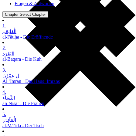
Fragen & Antworten
Chapter
Select Chapter
1.
الْفَاتِحَۃِ
al-Fātiḥa - Die Eröffnende
2.
البَقَرَة
al-Baqara - Die Kuh
3.
اٰلِ عِمْرٰنَ
Āl ʿImrān - Das Haus ʿImrāns
4.
النِّسَآءِ
an-Nisāʾ - Die Frauen
5.
الْمَآئِدَۃِ
al-Māʾida - Der Tisch