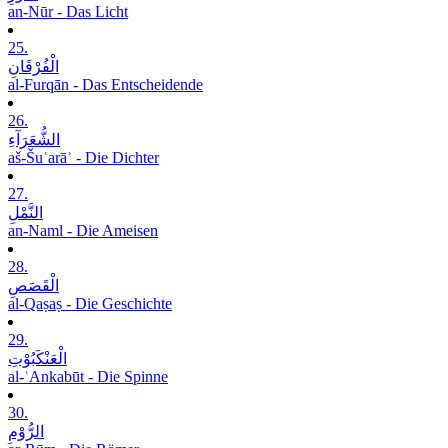
an-Nūr - Das Licht
25.
الْفُرْقَانِ
al-Furqān - Das Entscheidende
26.
الشُّعَرَآءِ
aš-Šuʿarāʾ - Die Dichter
27.
النَّمْلِ
an-Naml - Die Ameisen
28.
الْقَصَصِ
al-Qaṣaṣ - Die Geschichte
29.
الْعَنْکَبُوْتِ
al-ʿAnkabūt - Die Spinne
30.
الرُّوْمِ