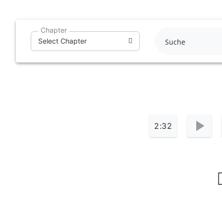
Skip
to
Chapter
content
Select Chapter
2:32
ۡ