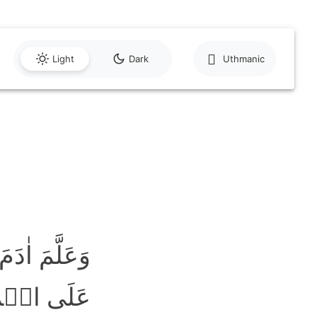
Light
Dark
Uthmanic
وَعَلَّمَ اٰد
عَلَی الۡمَل