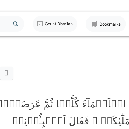
Count Bismilah
Bookmarks
َمَ الۡاَسۡمَآءَ کُلَّہَا ثُمَّ عَرَضَہُم
ٰٓئِکَۃِ ۙ فَقَالَ اَنۡۢبِـُٔوۡنِیۡ