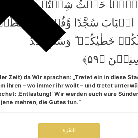
مِنۡہَا حَیۡثُ شِئۡتُمۡ رَغَدًا
 الۡبَابَ سُجَّدًا وَّقُوۡلُوۡا حِطَّۃٌ
کُمۡ خَطٰیٰکُمۡ ؕ وَسَنَزِیۡدُ
ِیۡنَ ﴿۵۹
r Zeit) da Wir sprachen: „Tretet ein in diese St
m ihren – wo immer ihr wollt – und tretet unterwü
echet: ‚Entlastung!‘ Wir werden euch eure Sünd
jene mehren, die Gutes tun.“
البَقَرَة