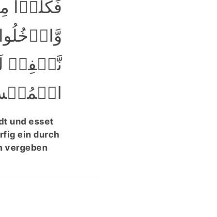
فَکُلُوۡا 
وَّادۡخُلُوا
نَّغۡفِرۡ لَ
الۡمُحۡسِن﴾
adt und esset
rfig ein durch
en vergeben