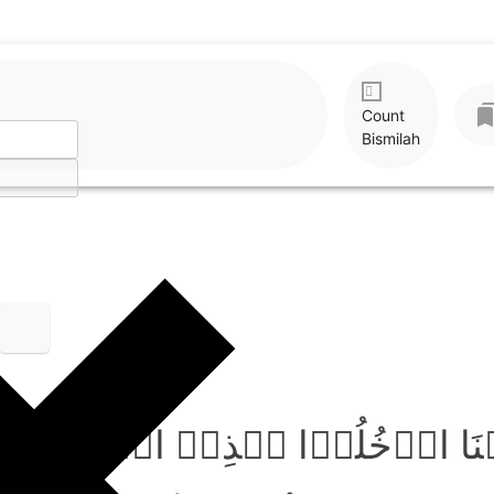
Count
Bismilah
ۡنَا ادۡخُلُوۡا ہٰذِہِ الۡقَرۡیَۃ