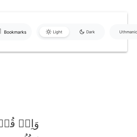
Bookmarks
Light
Dark
Uthmani
وَاِذۡ قُل