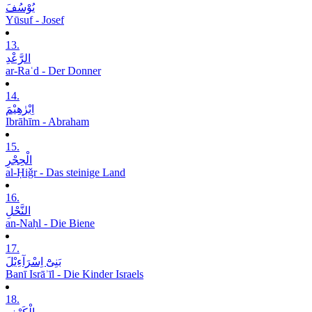
یُوْسُفَ
Yūsuf - Josef
13.
الرَّعْدِ
ar-Raʿd - Der Donner
14.
اِبْرٰھِیْمَ
Ibrāhīm - Abraham
15.
الْحِجْرِ
al-Ḥiǧr - Das steinige Land
16.
النَّحْلِ
an-Naḥl - Die Biene
17.
بَنِیْٓ اِسْرَآءِیْلَ
Banī Isrāʾīl - Die Kinder Israels
18.