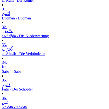
ar-Rūm - Die Römer
31.
لُقْمٰنَ
Luqmān - Luqmān
32.
السَّجْدَۃِ
as-Saǧda - Die Niederwerfung
33.
الْاَحْزَابِ
al-Aḥzāb - Die Verbündeten
34.
سَبَاٍ
Sabaʾ - Sabaʾ
35.
فَاطِرٍ
Fāṭir - Der Schöpfer
36.
یٰسٓ
Yā-Sīn - Yā-Sīn