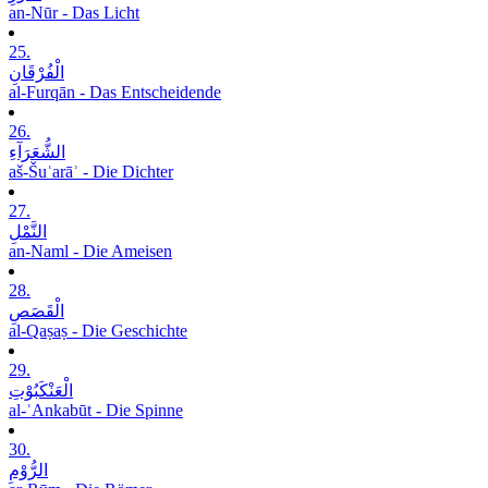
an-Nūr - Das Licht
25.
الْفُرْقَانِ
al-Furqān - Das Entscheidende
26.
الشُّعَرَآءِ
aš-Šuʿarāʾ - Die Dichter
27.
النَّمْلِ
an-Naml - Die Ameisen
28.
الْقَصَصِ
al-Qaṣaṣ - Die Geschichte
29.
الْعَنْکَبُوْتِ
al-ʿAnkabūt - Die Spinne
30.
الرُّوْمِ