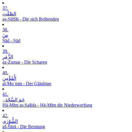
37.
الصّٰٓفّٰتِ
aṣ-Ṣāffāt - Die sich Reihenden
38.
صٓ
Ṣād - Ṣād
39.
الزُّمَرِ
az-Zumar - Die Scharen
40.
الْمُؤْمِنِ
al-Muʾmin - Der Gläubige
41.
حٰمٓ السَّجْدَۃِ
Ḥā-Mīm as-Saǧda - Ḥā-Mīm die Niederwerfung
42.
الشُّوْرٰی
aš-Šūrā - Die Beratung