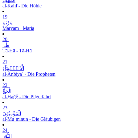
الْکَھْفِ
al-Kahf - Die Höhle
19.
مَرْیَمَ
Maryam - Maria
20.
طٰہٰ
Ṭā-Hā - Ṭā-Hā
21.
الْاَ نۡۢبِیَآءِ
al-Anbiyāʾ - Die Propheten
22.
الْحَجِّ
al-Ḥaǧǧ - Die Pilgerfahrt
23.
الْمُؤْمِنُوْنَ
al-Muʾminūn - Die Gläubigen
24.
النُّوْرِ