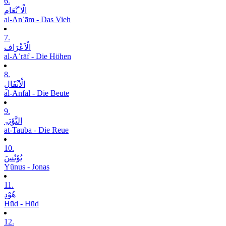
6.
الْاٴنْعَام
al-Anʿām - Das Vieh
7.
الْاَعْرَاف
al-Aʿrāf - Die Höhen
8.
الْاَنْفَالِ
al-Anfāl - Die Beute
9.
التَّوْبَۃِ
at-Tauba - Die Reue
10.
یُوْنُسَ
Yūnus - Jonas
11.
ھُوْدِ
Hūd - Hūd
12.