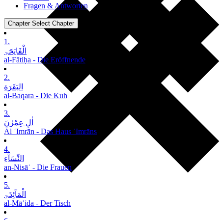
Fragen & Antworten
Chapter
Select Chapter
1.
الْفَاتِحَۃِ
al-Fātiḥa - Die Eröffnende
2.
البَقَرَة
al-Baqara - Die Kuh
3.
اٰلِ عِمْرٰنَ
Āl ʿImrān - Das Haus ʿImrāns
4.
النِّسَآءِ
an-Nisāʾ - Die Frauen
5.
الْمَآئِدَۃِ
al-Māʾida - Der Tisch