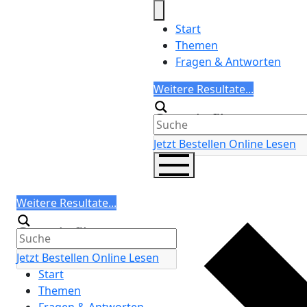
Skip
to
Start
content
Themen
Fragen & Antworten
Search
Weitere Resultate...
Generic filters
Jetzt Bestellen
Online Lesen
Search
Weitere Resultate...
Generic filters
Jetzt Bestellen
Online Lesen
Start
Themen