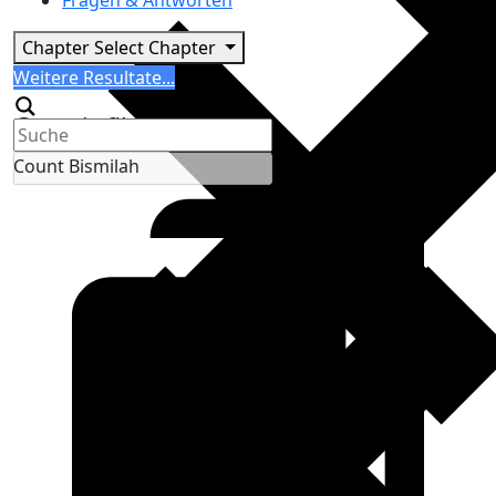
Fragen & Antworten
Chapter
Select Chapter
Search
Weitere Resultate...
Generic filters
Count Bismilah