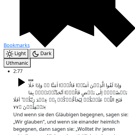
Bookmarks
Light
Dark
Uthmanic
2:77
وَاِذَا لَقُوا الَّذِیۡنَ اٰمَنُوۡا قَالُوۡۤا اٰمَنَّا ۚۖ وَاِذَا خَلَا
بَعۡضُہُمۡ اِلٰی بَعۡضٍ قَالُوۡۤا اَتُحَدِّثُوۡنَہُمۡ بِمَا
فَتَحَ اللّٰہُ عَلَیۡکُمۡ لِیُحَآجُّوۡکُمۡ بِہٖ عِنۡدَ رَبِّکُمۡ ؕ اَفَلَا
تَعۡقِلُوۡنَ ﴿۷۷﴾
Und wenn sie den Gläubigen begegnen, sagen sie:
„Wir glauben“, und wenn sie einander heimlich
begegnen, dann sagen sie: „Wolltet ihr jenen