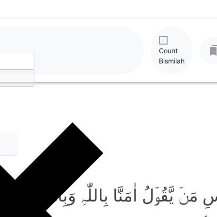
Count
Bismilah
مَنۡ یَّقُوۡلُ اٰمَنَّا بِاللّٰہِ وَبِالۡیَوۡمِ الۡاٰخِ