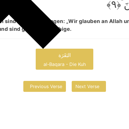
نَ ۘ﴿۹
n sind solche, die sagen: „Wir glauben an Allah u
und sind gar nicht Gläubige.
البَقَرَة
al-Baqara - Die Kuh
Previous Verse
Next Verse