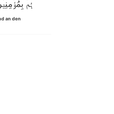
ہُمۡ بِمُؤۡمِنِیۡ﴾
nd an den