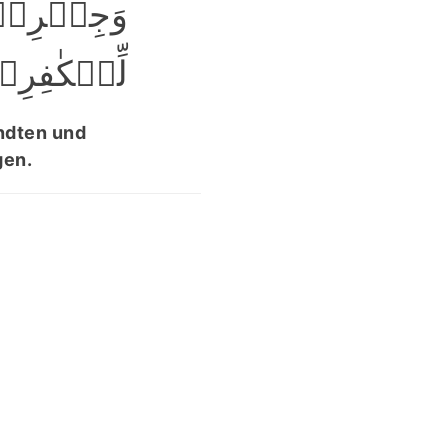
وَجِبۡرِیۡلَ
لِّلۡکٰفِرِی﴾
andten und
gen.