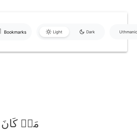
Bookmarks
Light
Dark
Uthmani
مَنۡ کَانَ عَد