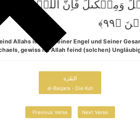
 وَمِیۡکٰٮلَ فَاِنَّ اللّٰہَ عَدُوٌّ
ۡنَ ﴿۹۹
eind Allahs ist und Seiner Engel und Seiner Ges
chaels, gewiss ist Allah feind (solchen) Ungläubi
البَقَرَة
al-Baqara - Die Kuh
Previous Verse
Next Verse