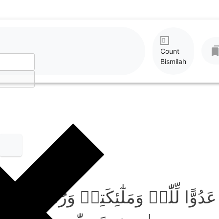
Count
Bismilah
ُوًّا لِّلّٰہِ وَمَلٰٓئِکَتِہٖ وَرُسُلِہٖ