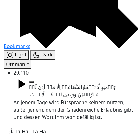
Bookmarks
Light
Dark
Uthmanic
20:110
یَوۡمَئِذٍ لَّا تَنۡفَعُ الشَّفَاعَۃُ اِلَّا مَنۡ اَذِنَ لَہُ
الرَّحۡمٰنُ وَرَضِیَ لَہٗ قَوۡلًا ﴿۱۱۰﴾
An jenem Tage wird Fürsprache keinem nützen,
außer jenem, dem der Gnadenreiche Erlaubnis gibt
und dessen Wort Ihm wohlgefällig ist.
طٰہٰ
Ṭā-Hā - Ṭā-Hā