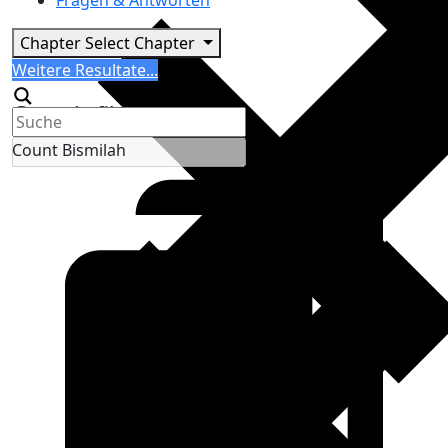
Fragen & Antworten
Chapter
Select Chapter
Search
Weitere Resultate...
Generic filters
Count Bismilah