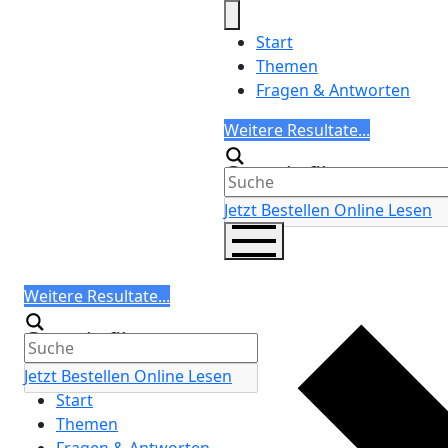
Skip
to
Start
content
Themen
Fragen & Antworten
Search
Weitere Resultate...
Generic filters
Jetzt Bestellen
Online Lesen
Search
Weitere Resultate...
Generic filters
Jetzt Bestellen
Online Lesen
Start
Themen