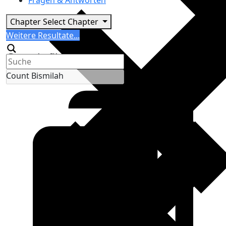
Fragen & Antworten
Chapter
Select Chapter
Search
Weitere Resultate...
Generic filters
Count Bismilah