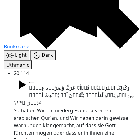
Bookmarks
Light
Dark
Uthmanic
20:114
وَکَذٰلِکَ اَنۡزَلۡنٰہُ قُرۡاٰنًا عَرَبِیًّا وَّصَرَّفۡنَا فِیۡہِ
مِنَ الۡوَعِیۡدِ لَعَلَّہُمۡ یَتَّقُوۡنَ اَوۡ یُحۡدِثُ لَہُمۡ
ذِکۡرًا ﴿۱۱۴﴾
So haben Wir ihn niedergesandt als einen
arabischen Qurʼan, und Wir haben darin gewisse
Warnungen klar gemacht, auf dass sie Gott
fürchten mögen oder dass er in ihnen eine