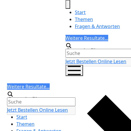
Skip
to
Start
content
Themen
Fragen & Antworten
Search
Weitere Resultate...
Generic filters
Jetzt Bestellen
Online Lesen
Search
Weitere Resultate...
Generic filters
Jetzt Bestellen
Online Lesen
Start
Themen