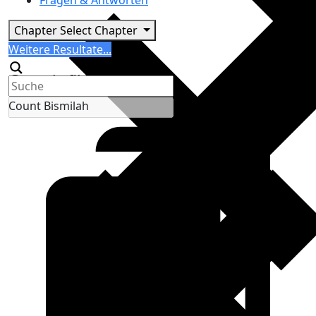
Fragen & Antworten
Chapter
Select Chapter
Search
Weitere Resultate...
Generic filters
Count Bismilah