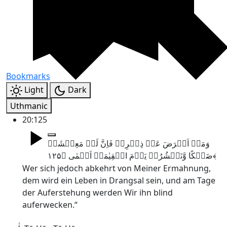
Bookmarks
Light
Dark
Uthmanic
20:125
وَمَنۡ اَعۡرَضَ عَنۡ ذِکۡرِیۡ فَاِنَّ لَہٗ مَعِیۡشَۃً
ضَنۡکًا وَّنَحۡشُرُہٗ یَوۡمَ الۡقِیٰمَۃِ اَعۡمٰی ﴿۱۲۵﴾
Wer sich jedoch abkehrt von Meiner Ermahnung,
dem wird ein Leben in Drangsal sein, und am Tage
der Auferstehung werden Wir ihn blind
auferwecken.“