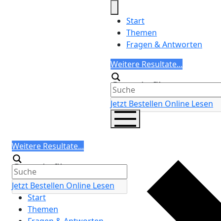
Skip
to
Start
content
Themen
Fragen & Antworten
Search
Weitere Resultate...
Generic filters
Jetzt Bestellen
Online Lesen
Search
Weitere Resultate...
Generic filters
Jetzt Bestellen
Online Lesen
Start
Themen