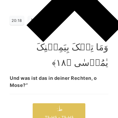
20:18
وَمَا تِلۡکَ بِیَمِیۡنِکَ
یٰمُوۡسٰی ﴿۱۸﴾
Und was ist das in deiner Rechten, o
Mose?“
طٰہٰ
Ṭā-Hā - Ṭā-Hā