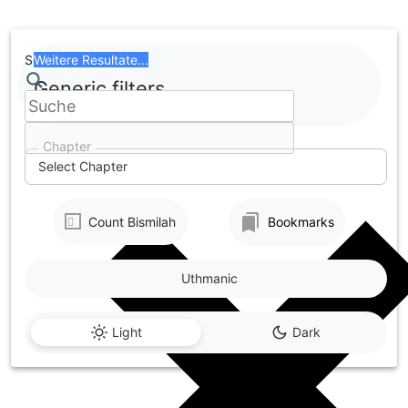
Skip
to
content
Search
Weitere Resultate...
Generic filters
Chapter
Select Chapter
Count Bismilah
Bookmarks
Uthmanic
Light
Dark