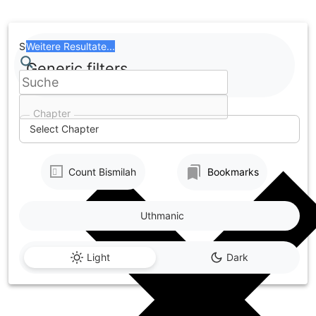
Skip
to
content
Search
Weitere Resultate...
Generic filters
Chapter
Select Chapter
Count Bismilah
Bookmarks
Uthmanic
Light
Dark