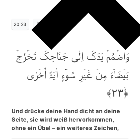
20:23
وَاضۡمُمۡ یَدَکَ اِلٰی جَنَاحِکَ تَخۡرُجۡ
بَیۡضَآءَ مِنۡ غَیۡرِ سُوۡٓءٍ اٰیَۃً اُخۡرٰی
﴿ۙ۲۳﴾
Und drücke deine Hand dicht an deine
Seite, sie wird weiß hervorkommen,
ohne ein Übel – ein weiteres Zeichen,