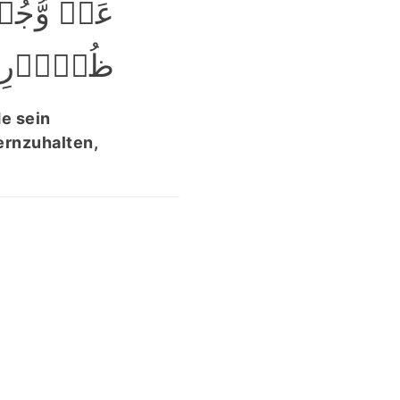
عَنۡ وُّجُو
ظُہُوۡرِہ﴾
e sein
ernzuhalten,