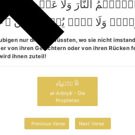
ۡہِہِمُ النَّارَ وَلَا عَنۡ
ِمۡ وَلَا ہُمۡ یُنۡصَرُوۡنَ ﴿۴۰
bigen nur die Zeit wüssten, wo sie nicht imstand
er von ihren Gesichtern oder von ihren Rücken f
wird ihnen zuteil!
الْاَ نۡۢبِیَآءِ
al-Anbiyāʾ - Die
Propheten
Previous Verse
Next Verse