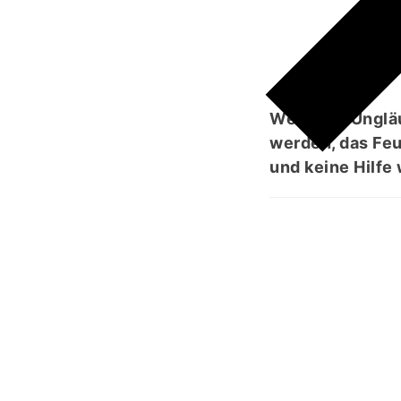
Wenn die Ungläu
werden, das Feu
und keine Hilfe 