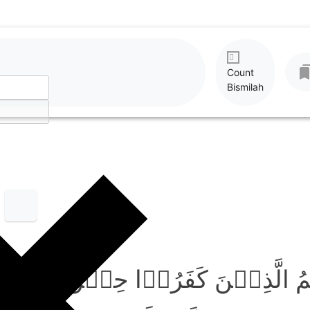
Count
Bismilah
ُ الَّذِیۡنَ کَفَرُوۡا حِیۡنَ لَا یَکُفّ