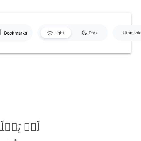
Bookmarks
Light
Dark
Uthmani
لَوۡ یَعۡلَم