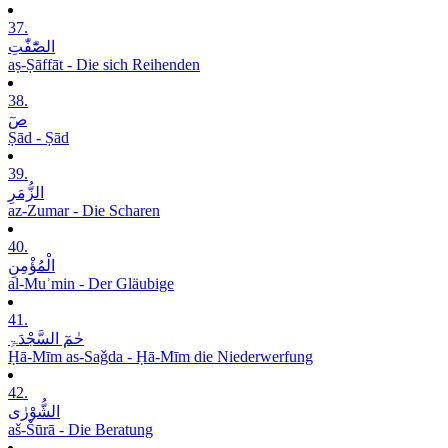
37.
الصّٰٓفّٰتِ
aṣ-Ṣāffāt - Die sich Reihenden
38.
صٓ
Ṣād - Ṣād
39.
الزُّمَرِ
az-Zumar - Die Scharen
40.
الْمُؤْمِنِ
al-Muʾmin - Der Gläubige
41.
حٰمٓ السَّجْدَۃِ
Ḥā-Mīm as-Saǧda - Ḥā-Mīm die Niederwerfung
42.
الشُّوْرٰی
aš-Šūrā - Die Beratung