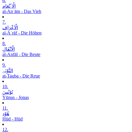
6.
الْاٴنْعَام
al-Anʿām - Das Vieh
7.
الْاَعْرَاف
al-Aʿrāf - Die Höhen
8.
الْاَنْفَالِ
al-Anfāl - Die Beute
9.
التَّوْبَۃِ
at-Tauba - Die Reue
10.
یُوْنُسَ
Yūnus - Jonas
11.
ھُوْدِ
Hūd - Hūd
12.