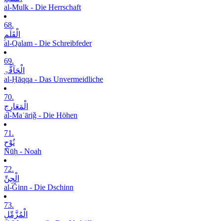
al-Mulk - Die Herrschaft
68.
الْقَلَمِ
al-Qalam - Die Schreibfeder
69.
الْحَآقَّۃِ
al-Ḥāqqa - Das Unvermeidliche
70.
الْمَعَارِجِ
al-Maʿāriǧ - Die Höhen
71.
نُوْحٍ
Nūḥ - Noah
72.
الْجِنِّ
al-Ǧinn - Die Dschinn
73.
الْمُزَّمِّلِ