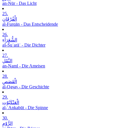
an-Nūr - Das Licht
25.
الْفُرْقَانِ
al-Furqān - Das Entscheidende
26.
الشُّعَرَآءِ
aš-Šuʿarāʾ - Die Dichter
27.
النَّمْلِ
an-Naml - Die Ameisen
28.
الْقَصَصِ
al-Qaṣaṣ - Die Geschichte
29.
الْعَنْکَبُوْتِ
al-ʿAnkabūt - Die Spinne
30.
الرُّوْمِ