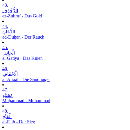
43.
الزُّخْرُفِ
az-Zuḫruf - Das Gold
44.
الدُّخَانِ
ad-Duḫān - Der Rauch
45.
الْجَاثِیَۃِ
al-Ǧāṯiya - Das Knien
46.
الْاَحْقَافِ
al-Aḥqāf - Die Sandhügel
47.
مُحَمَّدٍ
Muḥammad - Muhammad
48.
الْفَتْحِ
al-Fatḥ - Der Sieg