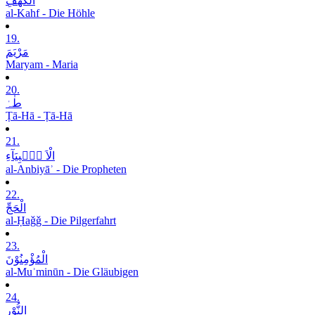
الْکَھْفِ
al-Kahf - Die Höhle
19.
مَرْیَمَ
Maryam - Maria
20.
طٰہٰ
Ṭā-Hā - Ṭā-Hā
21.
الْاَ نۡۢبِیَآءِ
al-Anbiyāʾ - Die Propheten
22.
الْحَجِّ
al-Ḥaǧǧ - Die Pilgerfahrt
23.
الْمُؤْمِنُوْنَ
al-Muʾminūn - Die Gläubigen
24.
النُّوْرِ