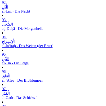
92.
الَّیْلِ
al-Lail - Die Nacht
93.
الضُّحٰی
aḍ-Ḍuḥā - Die Morgenhelle
94.
الْاِنْشِرَاحِ
al-Inširāḥ - Das Weiten (der Brust)
95.
التِّیْنِ
at-Tīn - Die Feige
96.
الْعَلَقِ
al-ʿAlaq - Der Blutklumpen
97.
الْقَدْرِ
al-Qadr - Das Schicksal