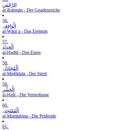
الرَّحْمٰنِ
ar-Raḥmān - Der Gnadenreiche
56.
الْوَاقِعَۃِ
al-Wāqiʿa - Das Ereignis
57.
الْحَدِیْدِ
al-Ḥadīd - Das Eisen
58.
الْمُجَادَلَۃِ
al-Muǧādala - Der Streit
59.
الْحَشْرِ
al-Ḥašr - Die Vertreibung
60.
الْمُمْتَحِنَۃِ
al-Mumtaḥina - Die Prüfende
61.