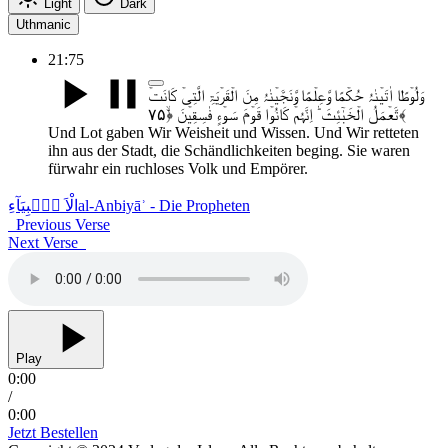
Light
Dark
Uthmanic
21:75
وَلُوۡطًا اٰتَیۡنٰہُ حُکۡمًا وَّعِلۡمًا وَّنَجَّیۡنٰہُ مِنَ الۡقَرۡیَۃِ الَّتِیۡ کَانَتۡ
تَّعۡمَلُ الۡخَبٰٓئِثَ ؕ اِنَّہُمۡ کَانُوۡا قَوۡمَ سَوۡءٍ فٰسِقِیۡنَ ﴿ۙ۷۵﴾
Und Lot gaben Wir Weisheit und Wissen. Und Wir retteten
ihn aus der Stadt, die Schändlichkeiten beging. Sie waren
fürwahr ein ruchloses Volk und Empörer.
الْاَ نۡۢبِیَآءِ
al-Anbiyāʾ - Die Propheten
Previous Verse
Next Verse
Play
0:00
/
0:00
Jetzt Bestellen