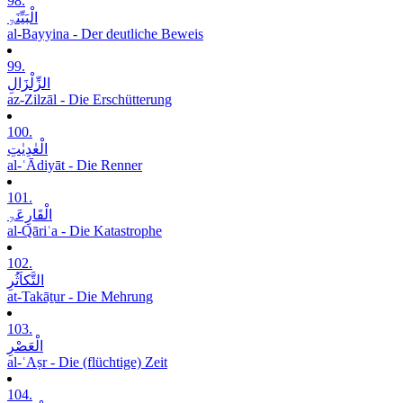
98.
الْبَیِّنَۃِ
al-Bayyina - Der deutliche Beweis
99.
الزِّلْزَالِ
az-Zilzāl - Die Erschütterung
100.
الْعٰدِیٰتِ
al-ʿĀdiyāt - Die Renner
101.
الْقَارِعَۃِ
al-Qāriʿa - Die Katastrophe
102.
التَّکاَثُرِ
at-Takāṯur - Die Mehrung
103.
الْعَصْرِ
al-ʿAṣr - Die (flüchtige) Zeit
104.