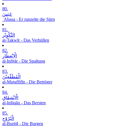
80.
عَبَسَ
ʿAbasa - Er runzelte die Stirn
81.
التَّکْوِیْرِ
at-Takwīr - Das Verhüllen
82.
الْاِنْفِطَارِ
al-Infiṭār - Die Spaltung
83.
الْمُطَفِّفِیْنَ
al-Muṭaffifīn - Die Betrüger
84.
الْاِنْشِقَاقِ
al-Inšiqāq - Das Bersten
85.
الْبُرُوْجِ
al-Burūǧ - Die Burgen