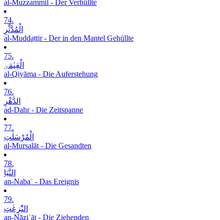
al-Muzzammil - Der Verhüllte
74.
الْمُدَّثِّرِ
al-Muddaṯṯir - Der in den Mantel Gehüllte
75.
الْقِیٰمَۃِ
al-Qiyāma - Die Auferstehung
76.
الدَّھْرِ
ad-Dahr - Die Zeitspanne
77.
الْمُرْسَلٰتِ
al-Mursalāt - Die Gesandten
78.
النَّبَاِ
an-Nabaʾ - Das Ereignis
79.
النّٰزِعٰتِ
an-Nāziʿāt - Die Ziehenden