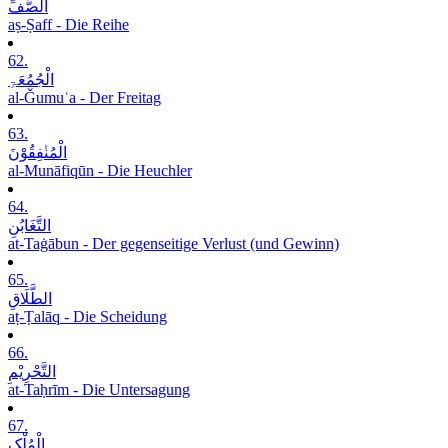
الصَّفِّ
aṣ-Ṣaff - Die Reihe
62.
الْجُمُعَۃِ
al-Ǧumuʿa - Der Freitag
63.
الْمُنٰفِقُوْنَ
al-Munāfiqūn - Die Heuchler
64.
التَّغَابُنِ
at-Taġābun - Der gegenseitige Verlust (und Gewinn)
65.
الطَّلَاقِ
aṭ-Ṭalāq - Die Scheidung
66.
التَّحْرِیْمِ
at-Taḥrīm - Die Untersagung
67.
الْمُلْکِ