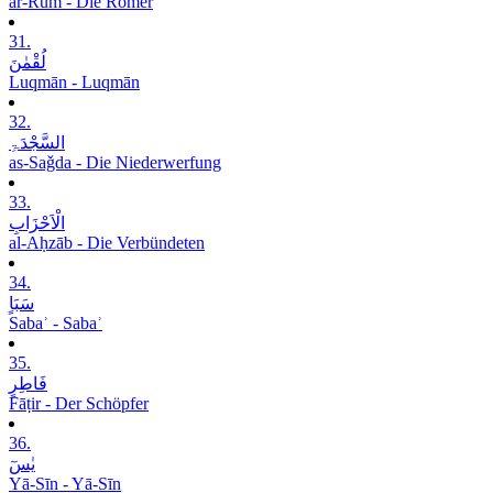
ar-Rūm - Die Römer
31.
لُقْمٰنَ
Luqmān - Luqmān
32.
السَّجْدَۃِ
as-Saǧda - Die Niederwerfung
33.
الْاَحْزَابِ
al-Aḥzāb - Die Verbündeten
34.
سَبَاٍ
Sabaʾ - Sabaʾ
35.
فَاطِرٍ
Fāṭir - Der Schöpfer
36.
یٰسٓ
Yā-Sīn - Yā-Sīn