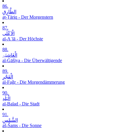
86.
الطَّارِقِ
aṭ-Ṭāriq - Der Morgenstern
87.
الْاَعْلٰی
al-Aʿlā - Der Höchste
88.
الْغَاشِیَۃِ
al-Ġāšiya - Die Überwältigende
89.
الْفَجْرِ
al-Faǧr - Die Morgendämmerung
90.
الْبَلَدِ
al-Balad - Die Stadt
91.
الشَّمْسِ
aš-Šams - Die Sonne