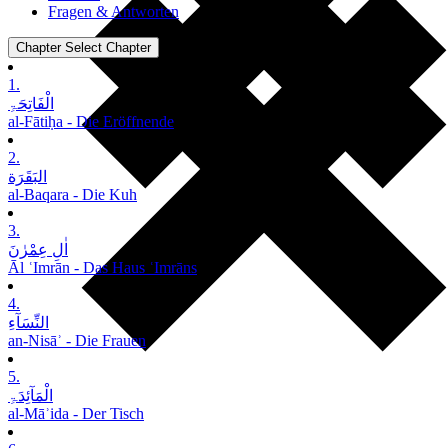
Fragen & Antworten
Chapter
Select Chapter
1.
الْفَاتِحَۃِ
al-Fātiḥa - Die Eröffnende
2.
البَقَرَة
al-Baqara - Die Kuh
3.
اٰلِ عِمْرٰنَ
Āl ʿImrān - Das Haus ʿImrāns
4.
النِّسَآءِ
an-Nisāʾ - Die Frauen
5.
الْمَآئِدَۃِ
al-Māʾida - Der Tisch