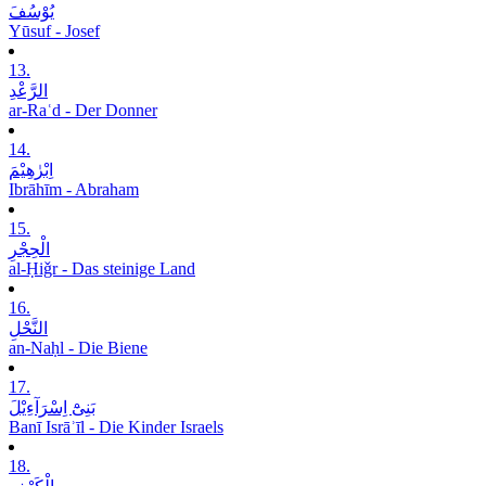
یُوْسُفَ
Yūsuf - Josef
13.
الرَّعْدِ
ar-Raʿd - Der Donner
14.
اِبْرٰھِیْمَ
Ibrāhīm - Abraham
15.
الْحِجْرِ
al-Ḥiǧr - Das steinige Land
16.
النَّحْلِ
an-Naḥl - Die Biene
17.
بَنِیْٓ اِسْرَآءِیْلَ
Banī Isrāʾīl - Die Kinder Israels
18.