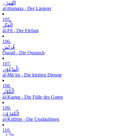
الْھُمَزَۃِ
al-Humaza - Der Lästerer
105.
الْفِیْلِ
al-Fīl - Der Elefant
106.
قُرَیْشٍ
Quraiš - Die Quraisch
107.
الْمَاعُوْنِ
al-Māʿūn - Die kleinen Dienste
108.
الْکَوْثَرِ
al-Kauṯar - Die Fülle des Guten
109.
الْکٰفِرُوْنَ
al-Kāfirūn - Die Ungläubigen
110.
النَّصْرِ