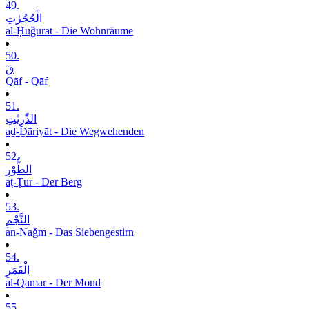
49.
الْحُجُرٰتِ
al-Ḥuǧurāt - Die Wohnräume
50.
قٓ
Qāf - Qāf
51.
الذّٰرِیٰتِ
aḏ-Ḏāriyāt - Die Wegwehenden
52.
الطُّوْرِ
aṭ-Ṭūr - Der Berg
53.
النَّجْمِ
an-Naǧm - Das Siebengestirn
54.
الْقَمَرِ
al-Qamar - Der Mond
55.