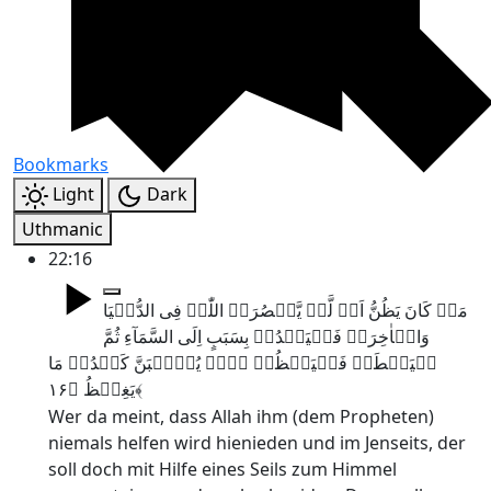
Bookmarks
Light
Dark
Uthmanic
22:16
مَنۡ کَانَ یَظُنُّ اَنۡ لَّنۡ یَّنۡصُرَہُ اللّٰہُ فِی الدُّنۡیَا
وَالۡاٰخِرَۃِ فَلۡیَمۡدُدۡ بِسَبَبٍ اِلَی السَّمَآءِ ثُمَّ
لۡیَقۡطَعۡ فَلۡیَنۡظُرۡ ہَلۡ یُذۡہِبَنَّ کَیۡدُہٗ مَا
یَغِیۡظُ ﴿۱۶﴾
Wer da meint, dass Allah ihm (dem Propheten)
niemals helfen wird hienieden und im Jenseits, der
soll doch mit Hilfe eines Seils zum Himmel