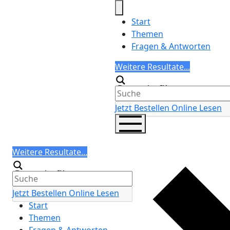
Skip
to
Start
content
Themen
Fragen & Antworten
Search
Weitere Resultate...
Generic filters
Jetzt Bestellen
Online Lesen
Search
Weitere Resultate...
Generic filters
Jetzt Bestellen
Online Lesen
Start
Themen