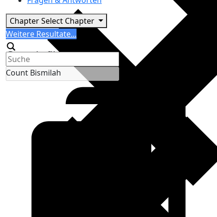
Fragen & Antworten
Chapter
Select Chapter
Search
Weitere Resultate...
Generic filters
Count Bismilah