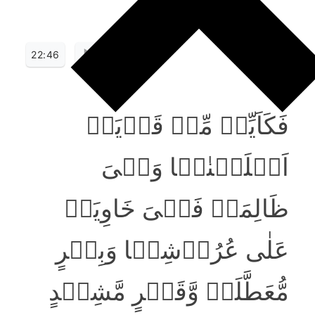
22:46
فَکَاَیِّنۡ مِّنۡ قَرۡیَۃٍ
اَہۡلَکۡنٰہَا وَہِیَ
ظَالِمَۃٌ فَہِیَ خَاوِیَۃٌ
عَلٰی عُرُوۡشِہَا وَبِئۡرٍ
مُّعَطَّلَۃٍ وَّقَصۡرٍ مَّشِیۡدٍ