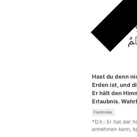
ہٖ
لَّا
مٌ
Hast du denn ni
Erden ist, und 
Er hält den Himm
Erlaubnis. Wahr
Footnotes
*D.h.: Er hat der 
annehmen kann, ka