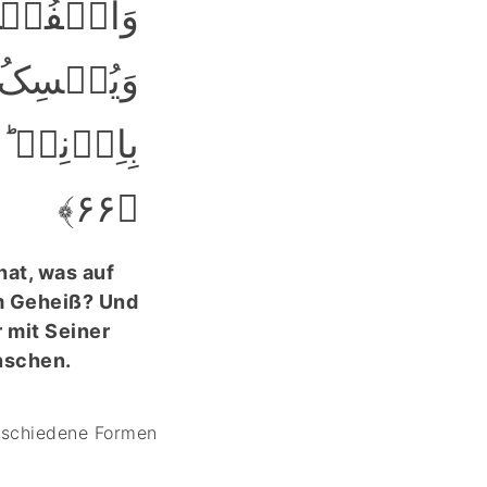
وَالۡفُل ؕ
وَیُمۡسِکُ ا
بِاِذۡنِہٖ ؕ 
﴿۶۶﴾
hat, was auf
em Geheiß? Und
r mit Seiner
enschen.
erschiedene Formen