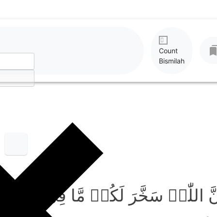
Count
Bismilah
اَنَّ اللّٰہَ سَخَّرَ لَکُمۡ مَّا فِی الۡا