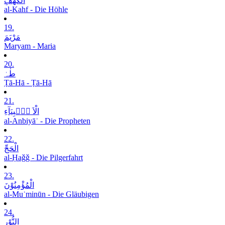
الْکَھْفِ
al-Kahf - Die Höhle
19.
مَرْیَمَ
Maryam - Maria
20.
طٰہٰ
Ṭā-Hā - Ṭā-Hā
21.
الْاَ نۡۢبِیَآءِ
al-Anbiyāʾ - Die Propheten
22.
الْحَجِّ
al-Ḥaǧǧ - Die Pilgerfahrt
23.
الْمُؤْمِنُوْنَ
al-Muʾminūn - Die Gläubigen
24.
النُّوْرِ