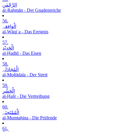
الرَّحْمٰنِ
ar-Raḥmān - Der Gnadenreiche
56.
الْوَاقِعَۃِ
al-Wāqiʿa - Das Ereignis
57.
الْحَدِیْدِ
al-Ḥadīd - Das Eisen
58.
الْمُجَادَلَۃِ
al-Muǧādala - Der Streit
59.
الْحَشْرِ
al-Ḥašr - Die Vertreibung
60.
الْمُمْتَحِنَۃِ
al-Mumtaḥina - Die Prüfende
61.