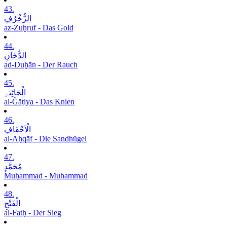
43.
الزُّخْرُفِ
az-Zuḫruf - Das Gold
44.
الدُّخَانِ
ad-Duḫān - Der Rauch
45.
الْجَاثِیَۃِ
al-Ǧāṯiya - Das Knien
46.
الْاَحْقَافِ
al-Aḥqāf - Die Sandhügel
47.
مُحَمَّدٍ
Muḥammad - Muhammad
48.
الْفَتْحِ
al-Fatḥ - Der Sieg