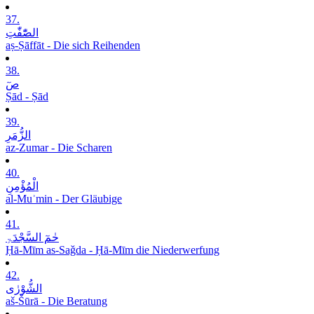
37.
الصّٰٓفّٰتِ
aṣ-Ṣāffāt - Die sich Reihenden
38.
صٓ
Ṣād - Ṣād
39.
الزُّمَرِ
az-Zumar - Die Scharen
40.
الْمُؤْمِنِ
al-Muʾmin - Der Gläubige
41.
حٰمٓ السَّجْدَۃِ
Ḥā-Mīm as-Saǧda - Ḥā-Mīm die Niederwerfung
42.
الشُّوْرٰی
aš-Šūrā - Die Beratung