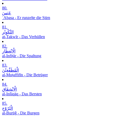
80.
عَبَسَ
ʿAbasa - Er runzelte die Stirn
81.
التَّکْوِیْرِ
at-Takwīr - Das Verhüllen
82.
الْاِنْفِطَارِ
al-Infiṭār - Die Spaltung
83.
الْمُطَفِّفِیْنَ
al-Muṭaffifīn - Die Betrüger
84.
الْاِنْشِقَاقِ
al-Inšiqāq - Das Bersten
85.
الْبُرُوْجِ
al-Burūǧ - Die Burgen