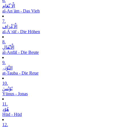
6.
الْاٴنْعَام
al-Anʿām - Das Vieh
7.
الْاَعْرَاف
al-Aʿrāf - Die Höhen
8.
الْاَنْفَالِ
al-Anfāl - Die Beute
9.
التَّوْبَۃِ
at-Tauba - Die Reue
10.
یُوْنُسَ
Yūnus - Jonas
11.
ھُوْدِ
Hūd - Hūd
12.