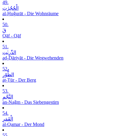
49.
الْحُجُرٰتِ
al-Ḥuǧurāt - Die Wohnräume
50.
قٓ
Qāf - Qāf
51.
الذّٰرِیٰتِ
aḏ-Ḏāriyāt - Die Wegwehenden
52.
الطُّوْرِ
aṭ-Ṭūr - Der Berg
53.
النَّجْمِ
an-Naǧm - Das Siebengestirn
54.
الْقَمَرِ
al-Qamar - Der Mond
55.