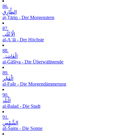
86.
الطَّارِقِ
aṭ-Ṭāriq - Der Morgenstern
87.
الْاَعْلٰی
al-Aʿlā - Der Höchste
88.
الْغَاشِیَۃِ
al-Ġāšiya - Die Überwältigende
89.
الْفَجْرِ
al-Faǧr - Die Morgendämmerung
90.
الْبَلَدِ
al-Balad - Die Stadt
91.
الشَّمْسِ
aš-Šams - Die Sonne