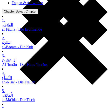
Fragen & Antworten
Chapter
Select Chapter
1.
الْفَاتِحَۃِ
al-Fātiḥa - Die Eröffnende
2.
البَقَرَة
al-Baqara - Die Kuh
3.
اٰلِ عِمْرٰنَ
Āl ʿImrān - Das Haus ʿImrāns
4.
النِّسَآءِ
an-Nisāʾ - Die Frauen
5.
الْمَآئِدَۃِ
al-Māʾida - Der Tisch