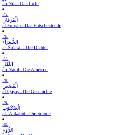
an-Nūr - Das Licht
25.
الْفُرْقَانِ
al-Furqān - Das Entscheidende
26.
الشُّعَرَآءِ
aš-Šuʿarāʾ - Die Dichter
27.
النَّمْلِ
an-Naml - Die Ameisen
28.
الْقَصَصِ
al-Qaṣaṣ - Die Geschichte
29.
الْعَنْکَبُوْتِ
al-ʿAnkabūt - Die Spinne
30.
الرُّوْمِ