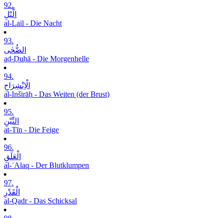
92.
الَّیْلِ
al-Lail - Die Nacht
93.
الضُّحٰی
aḍ-Ḍuḥā - Die Morgenhelle
94.
الْاِنْشِرَاحِ
al-Inširāḥ - Das Weiten (der Brust)
95.
التِّیْنِ
at-Tīn - Die Feige
96.
الْعَلَقِ
al-ʿAlaq - Der Blutklumpen
97.
الْقَدْرِ
al-Qadr - Das Schicksal