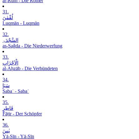
ar-Rūm - Die Römer
31.
لُقْمٰنَ
Luqmān - Luqmān
32.
السَّجْدَۃِ
as-Saǧda - Die Niederwerfung
33.
الْاَحْزَابِ
al-Aḥzāb - Die Verbündeten
34.
سَبَاٍ
Sabaʾ - Sabaʾ
35.
فَاطِرٍ
Fāṭir - Der Schöpfer
36.
یٰسٓ
Yā-Sīn - Yā-Sīn