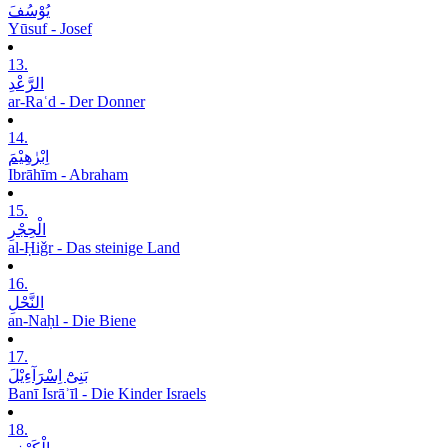
یُوْسُفَ
Yūsuf - Josef
13.
الرَّعْدِ
ar-Raʿd - Der Donner
14.
اِبْرٰھِیْمَ
Ibrāhīm - Abraham
15.
الْحِجْرِ
al-Ḥiǧr - Das steinige Land
16.
النَّحْلِ
an-Naḥl - Die Biene
17.
بَنِیْٓ اِسْرَآءِیْلَ
Banī Isrāʾīl - Die Kinder Israels
18.