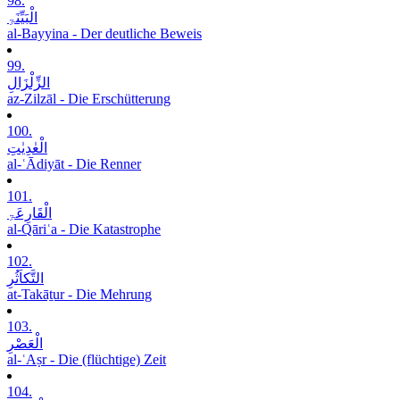
98.
الْبَیِّنَۃِ
al-Bayyina - Der deutliche Beweis
99.
الزِّلْزَالِ
az-Zilzāl - Die Erschütterung
100.
الْعٰدِیٰتِ
al-ʿĀdiyāt - Die Renner
101.
الْقَارِعَۃِ
al-Qāriʿa - Die Katastrophe
102.
التَّکاَثُرِ
at-Takāṯur - Die Mehrung
103.
الْعَصْرِ
al-ʿAṣr - Die (flüchtige) Zeit
104.