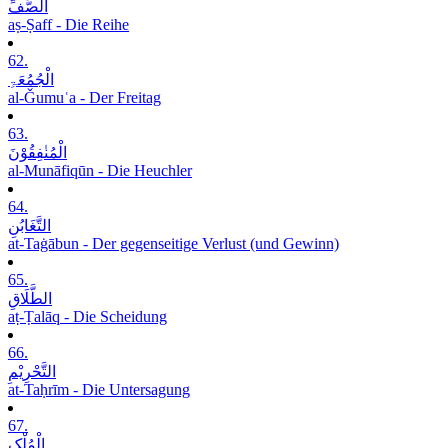
الصَّفِّ
aṣ-Ṣaff - Die Reihe
62.
الْجُمُعَۃِ
al-Ǧumuʿa - Der Freitag
63.
الْمُنٰفِقُوْنَ
al-Munāfiqūn - Die Heuchler
64.
التَّغَابُنِ
at-Taġābun - Der gegenseitige Verlust (und Gewinn)
65.
الطَّلَاقِ
aṭ-Ṭalāq - Die Scheidung
66.
التَّحْرِیْمِ
at-Taḥrīm - Die Untersagung
67.
الْمُلْکِ