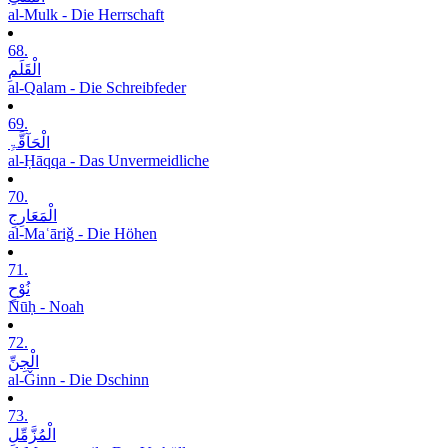
al-Mulk - Die Herrschaft
68.
الْقَلَمِ
al-Qalam - Die Schreibfeder
69.
الْحَآقَّۃِ
al-Ḥāqqa - Das Unvermeidliche
70.
الْمَعَارِجِ
al-Maʿāriǧ - Die Höhen
71.
نُوْحٍ
Nūḥ - Noah
72.
الْجِنِّ
al-Ǧinn - Die Dschinn
73.
الْمُزَّمِّلِ