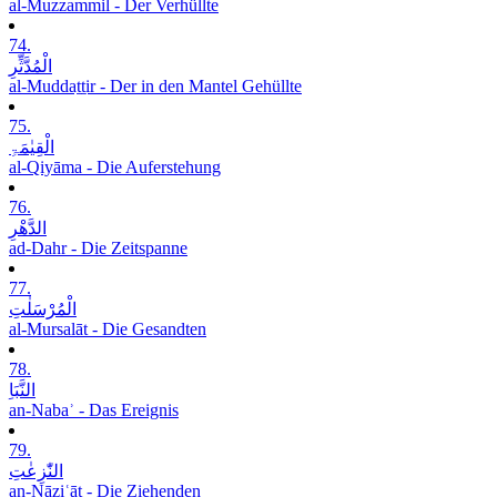
al-Muzzammil - Der Verhüllte
74.
الْمُدَّثِّرِ
al-Muddaṯṯir - Der in den Mantel Gehüllte
75.
الْقِیٰمَۃِ
al-Qiyāma - Die Auferstehung
76.
الدَّھْرِ
ad-Dahr - Die Zeitspanne
77.
الْمُرْسَلٰتِ
al-Mursalāt - Die Gesandten
78.
النَّبَاِ
an-Nabaʾ - Das Ereignis
79.
النّٰزِعٰتِ
an-Nāziʿāt - Die Ziehenden