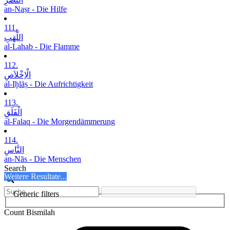
an-Naṣr - Die Hilfe
111.
اللَّھَبِ
al-Lahab - Die Flamme
112.
الْاِخْلاَصِ
al-Iḫlāṣ - Die Aufrichtigkeit
113.
الْفَلَقِ
al-Falaq - Die Morgendämmerung
114.
النَّاسِ
an-Nās - Die Menschen
Search
Weitere Resultate...
Generic filters
Count Bismilah