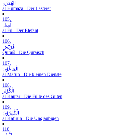
الْھُمَزَۃِ
al-Humaza - Der Lästerer
105.
الْفِیْلِ
al-Fīl - Der Elefant
106.
قُرَیْشٍ
Quraiš - Die Quraisch
107.
الْمَاعُوْنِ
al-Māʿūn - Die kleinen Dienste
108.
الْکَوْثَرِ
al-Kauṯar - Die Fülle des Guten
109.
الْکٰفِرُوْنَ
al-Kāfirūn - Die Ungläubigen
110.
النَّصْرِ