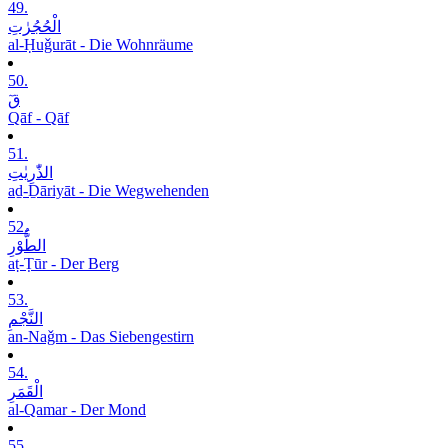
49.
الْحُجُرٰتِ
al-Ḥuǧurāt - Die Wohnräume
50.
قٓ
Qāf - Qāf
51.
الذّٰرِیٰتِ
aḏ-Ḏāriyāt - Die Wegwehenden
52.
الطُّوْرِ
aṭ-Ṭūr - Der Berg
53.
النَّجْمِ
an-Naǧm - Das Siebengestirn
54.
الْقَمَرِ
al-Qamar - Der Mond
55.