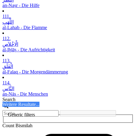
an-Naṣr - Die Hilfe
111.
اللَّھَبِ
al-Lahab - Die Flamme
112.
الْاِخْلاَصِ
al-Iḫlāṣ - Die Aufrichtigkeit
113.
الْفَلَقِ
al-Falaq - Die Morgendämmerung
114.
النَّاسِ
an-Nās - Die Menschen
Search
Weitere Resultate...
Generic filters
Count Bismilah