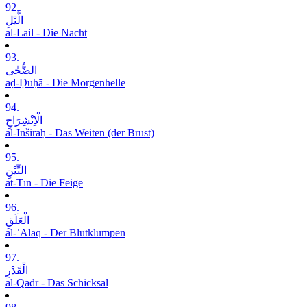
92.
الَّیْلِ
al-Lail - Die Nacht
93.
الضُّحٰی
aḍ-Ḍuḥā - Die Morgenhelle
94.
الْاِنْشِرَاحِ
al-Inširāḥ - Das Weiten (der Brust)
95.
التِّیْنِ
at-Tīn - Die Feige
96.
الْعَلَقِ
al-ʿAlaq - Der Blutklumpen
97.
الْقَدْرِ
al-Qadr - Das Schicksal