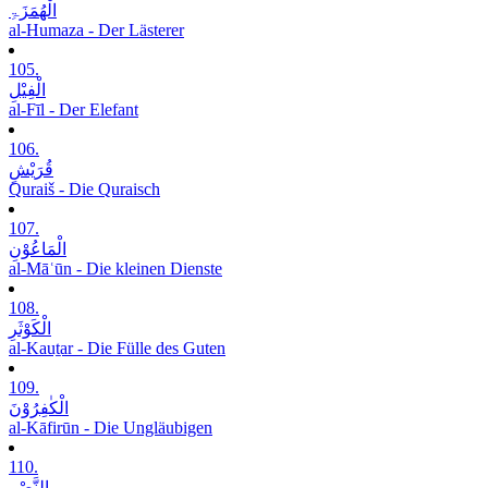
الْھُمَزَۃِ
al-Humaza - Der Lästerer
105.
الْفِیْلِ
al-Fīl - Der Elefant
106.
قُرَیْشٍ
Quraiš - Die Quraisch
107.
الْمَاعُوْنِ
al-Māʿūn - Die kleinen Dienste
108.
الْکَوْثَرِ
al-Kauṯar - Die Fülle des Guten
109.
الْکٰفِرُوْنَ
al-Kāfirūn - Die Ungläubigen
110.
النَّصْرِ