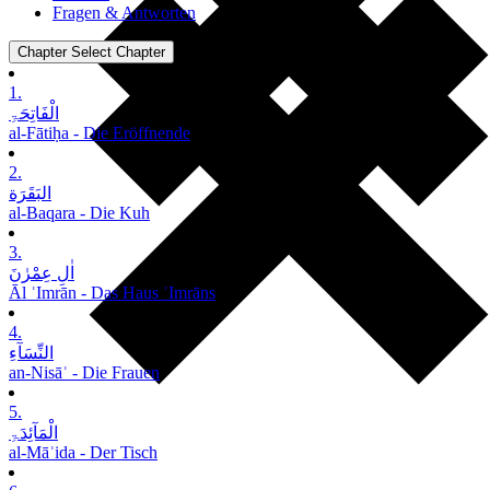
Fragen & Antworten
Chapter
Select Chapter
1.
الْفَاتِحَۃِ
al-Fātiḥa - Die Eröffnende
2.
البَقَرَة
al-Baqara - Die Kuh
3.
اٰلِ عِمْرٰنَ
Āl ʿImrān - Das Haus ʿImrāns
4.
النِّسَآءِ
an-Nisāʾ - Die Frauen
5.
الْمَآئِدَۃِ
al-Māʾida - Der Tisch