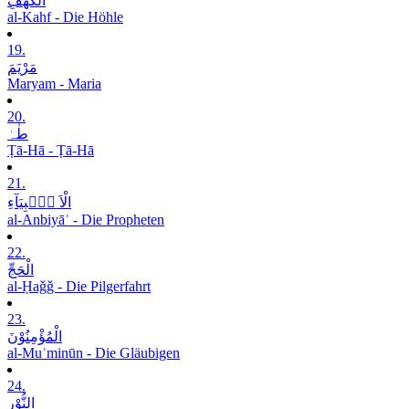
الْکَھْفِ
al-Kahf - Die Höhle
19.
مَرْیَمَ
Maryam - Maria
20.
طٰہٰ
Ṭā-Hā - Ṭā-Hā
21.
الْاَ نۡۢبِیَآءِ
al-Anbiyāʾ - Die Propheten
22.
الْحَجِّ
al-Ḥaǧǧ - Die Pilgerfahrt
23.
الْمُؤْمِنُوْنَ
al-Muʾminūn - Die Gläubigen
24.
النُّوْرِ