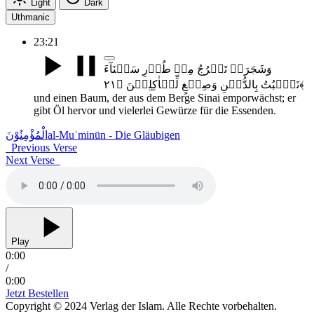
Light
Dark
Uthmanic
23:21
وَشَجَرَۃً تَخۡرُجُ مِنۡ طُوۡرِ سَیۡنَآءَ
تَنۡۢبُتُ بِالدُّہۡنِ وَصِبۡغٍ لِّلۡاٰکِلِیۡنَ ﴿۲۱﴾
und einen Baum, der aus dem Berge Sinai emporwächst; er
gibt Öl hervor und vielerlei Gewürze für die Essenden.
الْمُؤْمِنُوْنَ
al-Muʾminūn - Die Gläubigen
Previous Verse
Next Verse
Play
0:00
/
0:00
Jetzt Bestellen
Copyright © 2024 Verlag der Islam. Alle Rechte vorbehalten.