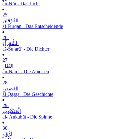
an-Nūr - Das Licht
25.
الْفُرْقَانِ
al-Furqān - Das Entscheidende
26.
الشُّعَرَآءِ
aš-Šuʿarāʾ - Die Dichter
27.
النَّمْلِ
an-Naml - Die Ameisen
28.
الْقَصَصِ
al-Qaṣaṣ - Die Geschichte
29.
الْعَنْکَبُوْتِ
al-ʿAnkabūt - Die Spinne
30.
الرُّوْمِ