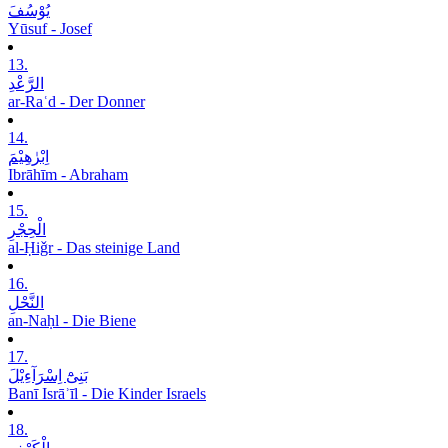
یُوْسُفَ
Yūsuf - Josef
13.
الرَّعْدِ
ar-Raʿd - Der Donner
14.
اِبْرٰھِیْمَ
Ibrāhīm - Abraham
15.
الْحِجْرِ
al-Ḥiǧr - Das steinige Land
16.
النَّحْلِ
an-Naḥl - Die Biene
17.
بَنِیْٓ اِسْرَآءِیْلَ
Banī Isrāʾīl - Die Kinder Israels
18.