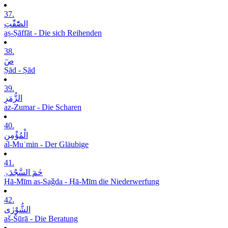
37.
الصّٰٓفّٰتِ
aṣ-Ṣāffāt - Die sich Reihenden
38.
صٓ
Ṣād - Ṣād
39.
الزُّمَرِ
az-Zumar - Die Scharen
40.
الْمُؤْمِنِ
al-Muʾmin - Der Gläubige
41.
حٰمٓ السَّجْدَۃِ
Ḥā-Mīm as-Saǧda - Ḥā-Mīm die Niederwerfung
42.
الشُّوْرٰی
aš-Šūrā - Die Beratung