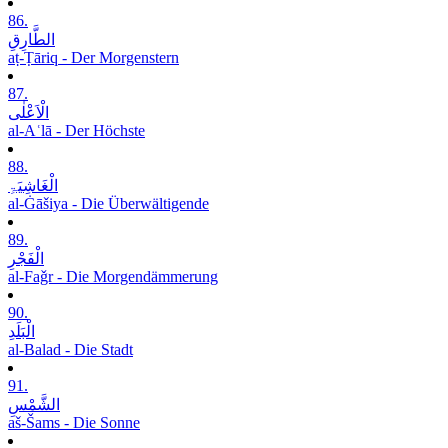
86.
الطَّارِقِ
aṭ-Ṭāriq - Der Morgenstern
87.
الْاَعْلٰی
al-Aʿlā - Der Höchste
88.
الْغَاشِیَۃِ
al-Ġāšiya - Die Überwältigende
89.
الْفَجْرِ
al-Faǧr - Die Morgendämmerung
90.
الْبَلَدِ
al-Balad - Die Stadt
91.
الشَّمْسِ
aš-Šams - Die Sonne