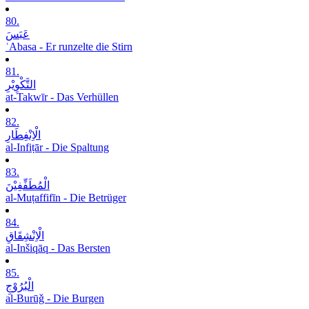
80.
عَبَسَ
ʿAbasa - Er runzelte die Stirn
81.
التَّکْوِیْرِ
at-Takwīr - Das Verhüllen
82.
الْاِنْفِطَارِ
al-Infiṭār - Die Spaltung
83.
الْمُطَفِّفِیْنَ
al-Muṭaffifīn - Die Betrüger
84.
الْاِنْشِقَاقِ
al-Inšiqāq - Das Bersten
85.
الْبُرُوْجِ
al-Burūǧ - Die Burgen