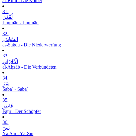
ar-Rūm - Die Römer
31.
لُقْمٰنَ
Luqmān - Luqmān
32.
السَّجْدَۃِ
as-Saǧda - Die Niederwerfung
33.
الْاَحْزَابِ
al-Aḥzāb - Die Verbündeten
34.
سَبَاٍ
Sabaʾ - Sabaʾ
35.
فَاطِرٍ
Fāṭir - Der Schöpfer
36.
یٰسٓ
Yā-Sīn - Yā-Sīn