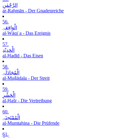
الرَّحْمٰنِ
ar-Raḥmān - Der Gnadenreiche
56.
الْوَاقِعَۃِ
al-Wāqiʿa - Das Ereignis
57.
الْحَدِیْدِ
al-Ḥadīd - Das Eisen
58.
الْمُجَادَلَۃِ
al-Muǧādala - Der Streit
59.
الْحَشْرِ
al-Ḥašr - Die Vertreibung
60.
الْمُمْتَحِنَۃِ
al-Mumtaḥina - Die Prüfende
61.