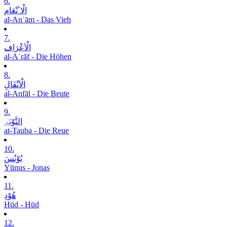
6.
الْاٴنْعَام
al-Anʿām - Das Vieh
7.
الْاَعْرَاف
al-Aʿrāf - Die Höhen
8.
الْاَنْفَالِ
al-Anfāl - Die Beute
9.
التَّوْبَۃِ
at-Tauba - Die Reue
10.
یُوْنُسَ
Yūnus - Jonas
11.
ھُوْدِ
Hūd - Hūd
12.