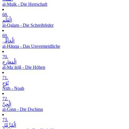
al-Mulk - Die Herrschaft
68.
الْقَلَمِ
al-Qalam - Die Schreibfeder
69.
الْحَآقَّۃِ
al-Ḥāqqa - Das Unvermeidliche
70.
الْمَعَارِجِ
al-Maʿāriǧ - Die Höhen
71.
نُوْحٍ
Nūḥ - Noah
72.
الْجِنِّ
al-Ǧinn - Die Dschinn
73.
الْمُزَّمِّلِ