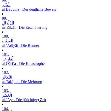
98.
الْبَیِّنَۃِ
al-Bayyina - Der deutliche Beweis
99.
الزِّلْزَالِ
az-Zilzāl - Die Erschütterung
100.
الْعٰدِیٰتِ
al-ʿĀdiyāt - Die Renner
101.
الْقَارِعَۃِ
al-Qāriʿa - Die Katastrophe
102.
التَّکاَثُرِ
at-Takāṯur - Die Mehrung
103.
الْعَصْرِ
al-ʿAṣr - Die (flüchtige) Zeit
104.