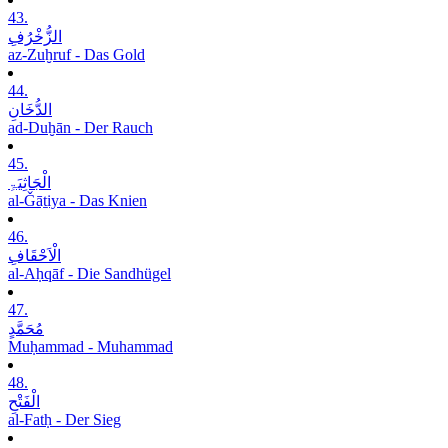
43.
الزُّخْرُفِ
az-Zuḫruf - Das Gold
44.
الدُّخَانِ
ad-Duḫān - Der Rauch
45.
الْجَاثِیَۃِ
al-Ǧāṯiya - Das Knien
46.
الْاَحْقَافِ
al-Aḥqāf - Die Sandhügel
47.
مُحَمَّدٍ
Muḥammad - Muhammad
48.
الْفَتْحِ
al-Fatḥ - Der Sieg