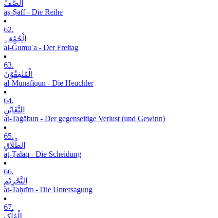
الصَّفِّ
aṣ-Ṣaff - Die Reihe
62.
الْجُمُعَۃِ
al-Ǧumuʿa - Der Freitag
63.
الْمُنٰفِقُوْنَ
al-Munāfiqūn - Die Heuchler
64.
التَّغَابُنِ
at-Taġābun - Der gegenseitige Verlust (und Gewinn)
65.
الطَّلَاقِ
aṭ-Ṭalāq - Die Scheidung
66.
التَّحْرِیْمِ
at-Taḥrīm - Die Untersagung
67.
الْمُلْکِ