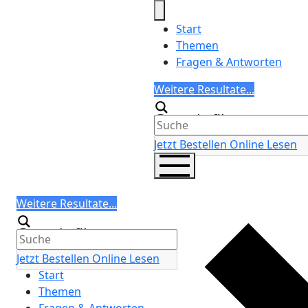
Skip
to
Start
content
Themen
Fragen & Antworten
Search
Weitere Resultate...
Generic filters
Jetzt Bestellen
Online Lesen
Search
Weitere Resultate...
Generic filters
Jetzt Bestellen
Online Lesen
Start
Themen