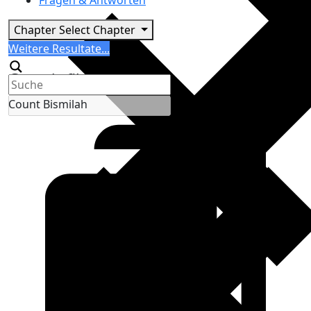
Fragen & Antworten
Chapter
Select Chapter
Search
Weitere Resultate...
Generic filters
Count Bismilah