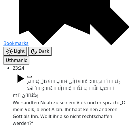
Bookmarks
Light
Dark
Uthmanic
23:24
وَلَقَدۡ اَرۡسَلۡنَا نُوۡحًا اِلٰی قَوۡمِہٖ فَقَالَ یٰقَوۡمِ
اعۡبُدُوا اللّٰہَ مَا لَکُمۡ مِّنۡ اِلٰہٍ غَیۡرُہٗ ؕ اَفَلَا
تَتَّقُوۡنَ ﴿۲۴﴾
Wir sandten Noah zu seinem Volk und er sprach: „O
mein Volk, dienet Allah. Ihr habt keinen anderen
Gott als Ihn. Wollt ihr also nicht rechtschaffen
werden?“