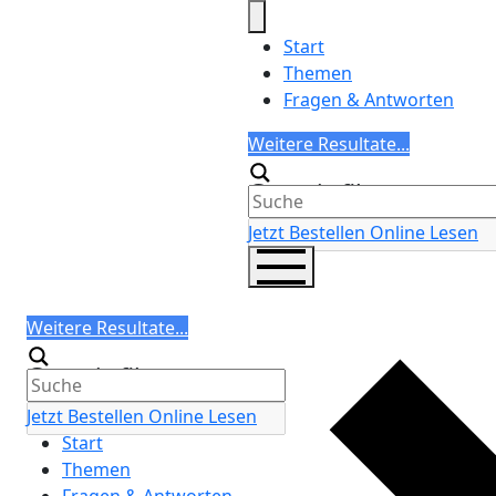
Skip
to
Start
content
Themen
Fragen & Antworten
Search
Weitere Resultate...
Generic filters
Jetzt Bestellen
Online Lesen
Search
Weitere Resultate...
Generic filters
Jetzt Bestellen
Online Lesen
Start
Themen