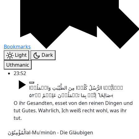
Bookmarks
Light
Dark
Uthmanic
23:52
یٰۤاَیُّہَا الرُّسُلُ کُلُوۡا مِنَ الطَّیِّبٰتِ وَاعۡمَلُوۡا
صَالِحًا ؕ اِنِّیۡ بِمَا تَعۡمَلُوۡنَ عَلِیۡمٌ ﴿ؕ۵۲﴾
O ihr Gesandten, esset von den reinen Dingen und
tut Gutes. Wahrlich, Ich weiß recht wohl, was ihr
tut.
الْمُؤْمِنُوْنَ
al-Muʾminūn - Die Gläubigen