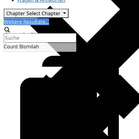
Fragen & Antworten
Chapter
Select Chapter
Search
Weitere Resultate...
Generic filters
Count Bismilah