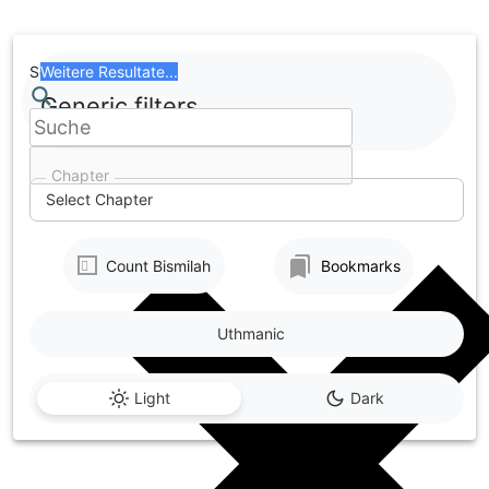
Skip
to
content
Search
Weitere Resultate...
Generic filters
Chapter
Select Chapter
Count Bismilah
Bookmarks
Uthmanic
Light
Dark