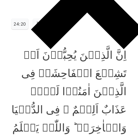
24:20
اِنَّ الَّذِیۡنَ یُحِبُّوۡنَ اَنۡ
تَشِیۡعَ الۡفَاحِشَۃُ فِی
الَّذِیۡنَ اٰمَنُوۡا لَہُمۡ
عَذَابٌ اَلِیۡمٌ ۙ فِی الدُّنۡیَا
وَالۡاٰخِرَۃِ ؕ وَاللّٰہُ یَعۡلَمُ