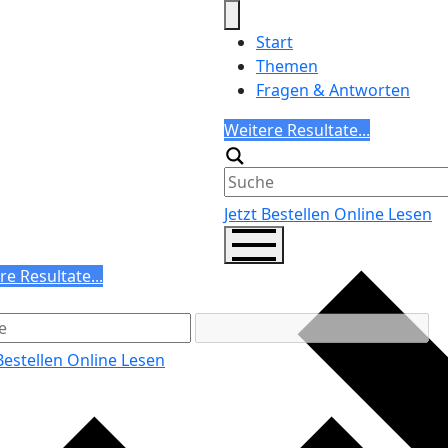
Start
Themen
Fragen & Antworten
Search
Weitere Resultate...
Generic filters
Jetzt Bestellen
Online Lesen
ch
re Resultate...
ric filters
 Bestellen
Online Lesen