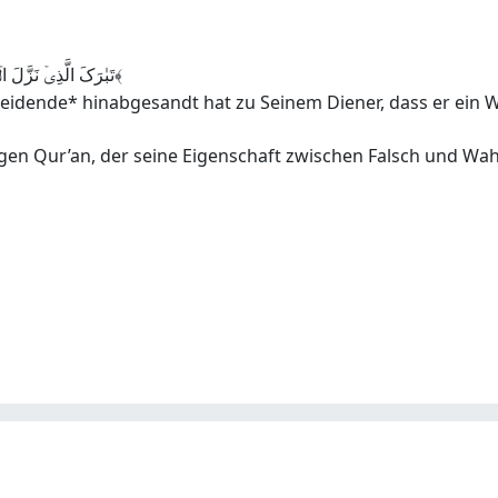
تَبٰرَکَ الَّذِیۡ نَزَّلَ الۡفُرۡقَانَ عَلٰی عَبۡدِہٖ لِیَکُوۡنَ لِلۡعٰلَمِیۡنَ نَذِیۡرَا ۙ﴿۲﴾
heidende* hinabgesandt hat zu Seinem Diener, dass er ein Wa
igen Qur’an, der seine Eigenschaft zwischen Falsch und Wa