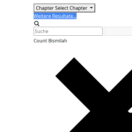
Chapter
Select Chapter
Search
Weitere Resultate...
Generic filters
Count Bismilah