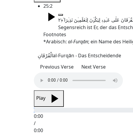
25:2
Segensreich ist Er, der das Entsc
Footnotes
*Arabisch:
al-Furqān
; ein Name des Heil
الْفُرْقَانِ
al-Furqān - Das Entscheidende
Previous Verse
Next Verse
Play
0:00
/
0:00