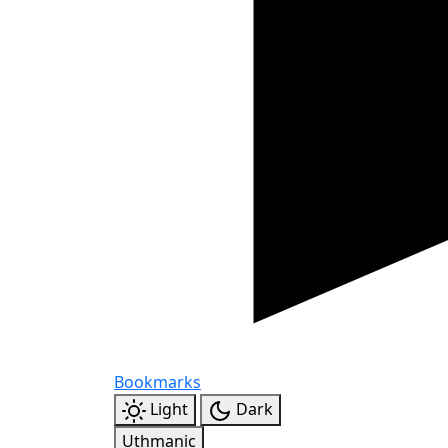
Bookmarks
Light
Dark
Uthmanic