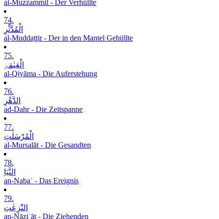
al-Muzzammil - Der Verhüllte
74.
الْمُدَّثِّرِ
al-Muddaṯṯir - Der in den Mantel Gehüllte
75.
الْقِیٰمَۃِ
al-Qiyāma - Die Auferstehung
76.
الدَّھْرِ
ad-Dahr - Die Zeitspanne
77.
الْمُرْسَلٰتِ
al-Mursalāt - Die Gesandten
78.
النَّبَاِ
an-Nabaʾ - Das Ereignis
79.
النّٰزِعٰتِ
an-Nāziʿāt - Die Ziehenden