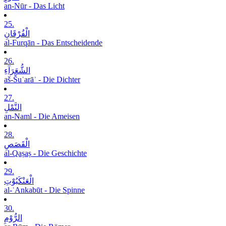
an-Nūr - Das Licht
25.
الْفُرْقَانِ
al-Furqān - Das Entscheidende
26.
الشُّعَرَآءِ
aš-Šuʿarāʾ - Die Dichter
27.
النَّمْلِ
an-Naml - Die Ameisen
28.
الْقَصَصِ
al-Qaṣaṣ - Die Geschichte
29.
الْعَنْکَبُوْتِ
al-ʿAnkabūt - Die Spinne
30.
الرُّوْمِ