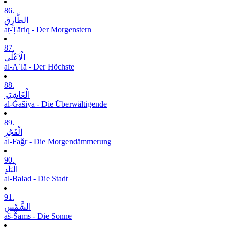
86.
الطَّارِقِ
aṭ-Ṭāriq - Der Morgenstern
87.
الْاَعْلٰی
al-Aʿlā - Der Höchste
88.
الْغَاشِیَۃِ
al-Ġāšiya - Die Überwältigende
89.
الْفَجْرِ
al-Faǧr - Die Morgendämmerung
90.
الْبَلَدِ
al-Balad - Die Stadt
91.
الشَّمْسِ
aš-Šams - Die Sonne