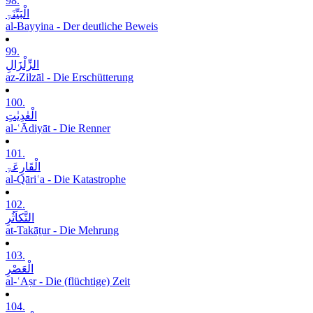
98.
الْبَیِّنَۃِ
al-Bayyina - Der deutliche Beweis
99.
الزِّلْزَالِ
az-Zilzāl - Die Erschütterung
100.
الْعٰدِیٰتِ
al-ʿĀdiyāt - Die Renner
101.
الْقَارِعَۃِ
al-Qāriʿa - Die Katastrophe
102.
التَّکاَثُرِ
at-Takāṯur - Die Mehrung
103.
الْعَصْرِ
al-ʿAṣr - Die (flüchtige) Zeit
104.