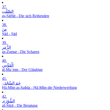
37.
الصّٰٓفّٰتِ
aṣ-Ṣāffāt - Die sich Reihenden
38.
صٓ
Ṣād - Ṣād
39.
الزُّمَرِ
az-Zumar - Die Scharen
40.
الْمُؤْمِنِ
al-Muʾmin - Der Gläubige
41.
حٰمٓ السَّجْدَۃِ
Ḥā-Mīm as-Saǧda - Ḥā-Mīm die Niederwerfung
42.
الشُّوْرٰی
aš-Šūrā - Die Beratung