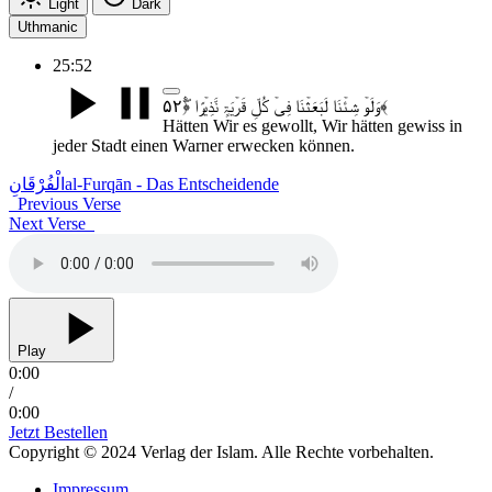
Light
Dark
Uthmanic
25:52
وَلَوۡ شِئۡنَا لَبَعَثۡنَا فِیۡ کُلِّ قَرۡیَۃٍ نَّذِیۡرًا ﴿۫ۖ۵۲﴾
Hätten Wir es gewollt, Wir hätten gewiss in
jeder Stadt einen Warner erwecken können.
الْفُرْقَانِ
al-Furqān - Das Entscheidende
Previous Verse
Next Verse
Play
0:00
/
0:00
Jetzt Bestellen
Copyright © 2024 Verlag der Islam. Alle Rechte vorbehalten.
Impressum