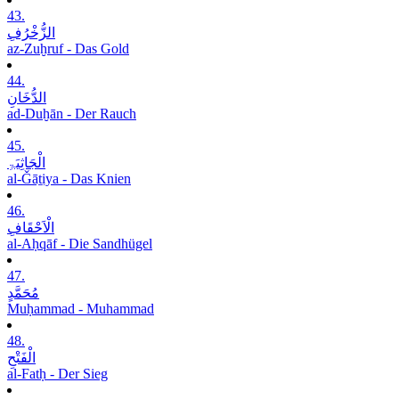
43.
الزُّخْرُفِ
az-Zuḫruf - Das Gold
44.
الدُّخَانِ
ad-Duḫān - Der Rauch
45.
الْجَاثِیَۃِ
al-Ǧāṯiya - Das Knien
46.
الْاَحْقَافِ
al-Aḥqāf - Die Sandhügel
47.
مُحَمَّدٍ
Muḥammad - Muhammad
48.
الْفَتْحِ
al-Fatḥ - Der Sieg