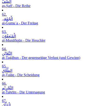
الصَّفِّ
aṣ-Ṣaff - Die Reihe
62.
الْجُمُعَۃِ
al-Ǧumuʿa - Der Freitag
63.
الْمُنٰفِقُوْنَ
al-Munāfiqūn - Die Heuchler
64.
التَّغَابُنِ
at-Taġābun - Der gegenseitige Verlust (und Gewinn)
65.
الطَّلَاقِ
aṭ-Ṭalāq - Die Scheidung
66.
التَّحْرِیْمِ
at-Taḥrīm - Die Untersagung
67.
الْمُلْکِ