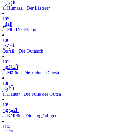
الْھُمَزَۃِ
al-Humaza - Der Lästerer
105.
الْفِیْلِ
al-Fīl - Der Elefant
106.
قُرَیْشٍ
Quraiš - Die Quraisch
107.
الْمَاعُوْنِ
al-Māʿūn - Die kleinen Dienste
108.
الْکَوْثَرِ
al-Kauṯar - Die Fülle des Guten
109.
الْکٰفِرُوْنَ
al-Kāfirūn - Die Ungläubigen
110.
النَّصْرِ