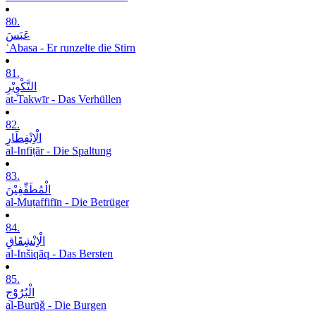
80.
عَبَسَ
ʿAbasa - Er runzelte die Stirn
81.
التَّکْوِیْرِ
at-Takwīr - Das Verhüllen
82.
الْاِنْفِطَارِ
al-Infiṭār - Die Spaltung
83.
الْمُطَفِّفِیْنَ
al-Muṭaffifīn - Die Betrüger
84.
الْاِنْشِقَاقِ
al-Inšiqāq - Das Bersten
85.
الْبُرُوْجِ
al-Burūǧ - Die Burgen