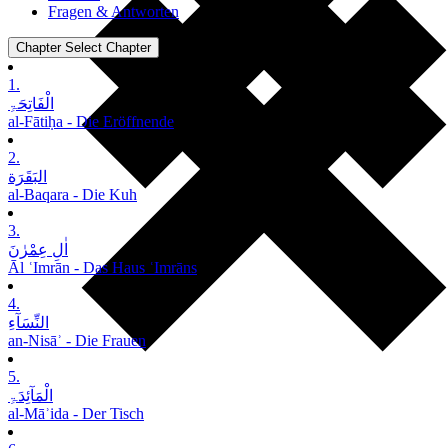
Fragen & Antworten
Chapter
Select Chapter
1.
الْفَاتِحَۃِ
al-Fātiḥa - Die Eröffnende
2.
البَقَرَة
al-Baqara - Die Kuh
3.
اٰلِ عِمْرٰنَ
Āl ʿImrān - Das Haus ʿImrāns
4.
النِّسَآءِ
an-Nisāʾ - Die Frauen
5.
الْمَآئِدَۃِ
al-Māʾida - Der Tisch