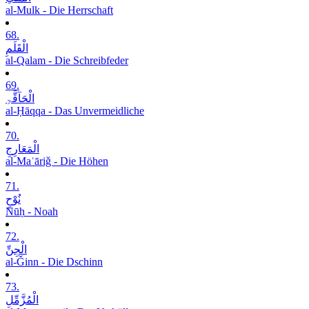
al-Mulk - Die Herrschaft
68.
الْقَلَمِ
al-Qalam - Die Schreibfeder
69.
الْحَآقَّۃِ
al-Ḥāqqa - Das Unvermeidliche
70.
الْمَعَارِجِ
al-Maʿāriǧ - Die Höhen
71.
نُوْحٍ
Nūḥ - Noah
72.
الْجِنِّ
al-Ǧinn - Die Dschinn
73.
الْمُزَّمِّلِ