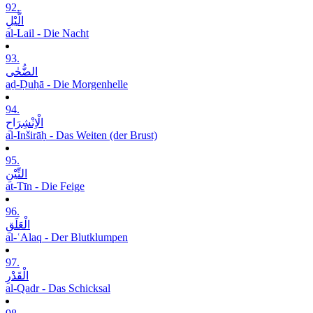
92.
الَّیْلِ
al-Lail - Die Nacht
93.
الضُّحٰی
aḍ-Ḍuḥā - Die Morgenhelle
94.
الْاِنْشِرَاحِ
al-Inširāḥ - Das Weiten (der Brust)
95.
التِّیْنِ
at-Tīn - Die Feige
96.
الْعَلَقِ
al-ʿAlaq - Der Blutklumpen
97.
الْقَدْرِ
al-Qadr - Das Schicksal