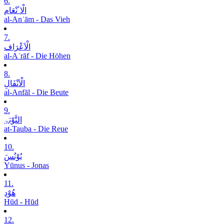
6.
الْاٴنْعَام
al-Anʿām - Das Vieh
7.
الْاَعْرَاف
al-Aʿrāf - Die Höhen
8.
الْاَنْفَالِ
al-Anfāl - Die Beute
9.
التَّوْبَۃِ
at-Tauba - Die Reue
10.
یُوْنُسَ
Yūnus - Jonas
11.
ھُوْدِ
Hūd - Hūd
12.