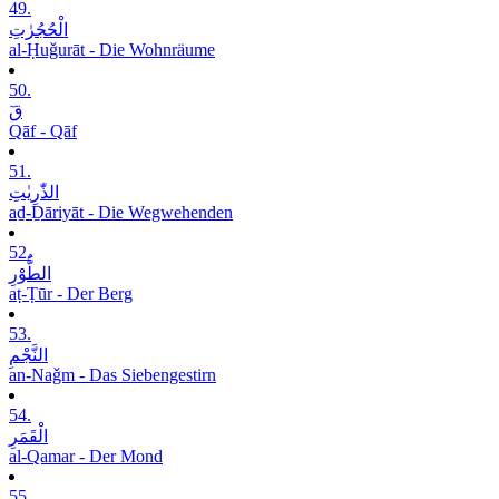
49.
الْحُجُرٰتِ
al-Ḥuǧurāt - Die Wohnräume
50.
قٓ
Qāf - Qāf
51.
الذّٰرِیٰتِ
aḏ-Ḏāriyāt - Die Wegwehenden
52.
الطُّوْرِ
aṭ-Ṭūr - Der Berg
53.
النَّجْمِ
an-Naǧm - Das Siebengestirn
54.
الْقَمَرِ
al-Qamar - Der Mond
55.