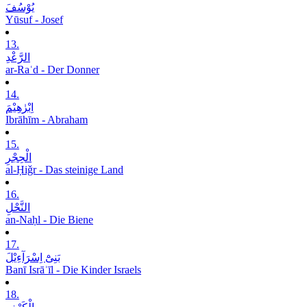
یُوْسُفَ
Yūsuf - Josef
13.
الرَّعْدِ
ar-Raʿd - Der Donner
14.
اِبْرٰھِیْمَ
Ibrāhīm - Abraham
15.
الْحِجْرِ
al-Ḥiǧr - Das steinige Land
16.
النَّحْلِ
an-Naḥl - Die Biene
17.
بَنِیْٓ اِسْرَآءِیْلَ
Banī Isrāʾīl - Die Kinder Israels
18.