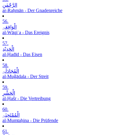
الرَّحْمٰنِ
ar-Raḥmān - Der Gnadenreiche
56.
الْوَاقِعَۃِ
al-Wāqiʿa - Das Ereignis
57.
الْحَدِیْدِ
al-Ḥadīd - Das Eisen
58.
الْمُجَادَلَۃِ
al-Muǧādala - Der Streit
59.
الْحَشْرِ
al-Ḥašr - Die Vertreibung
60.
الْمُمْتَحِنَۃِ
al-Mumtaḥina - Die Prüfende
61.