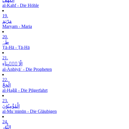
الْکَھْفِ
al-Kahf - Die Höhle
19.
مَرْیَمَ
Maryam - Maria
20.
طٰہٰ
Ṭā-Hā - Ṭā-Hā
21.
الْاَ نۡۢبِیَآءِ
al-Anbiyāʾ - Die Propheten
22.
الْحَجِّ
al-Ḥaǧǧ - Die Pilgerfahrt
23.
الْمُؤْمِنُوْنَ
al-Muʾminūn - Die Gläubigen
24.
النُّوْرِ