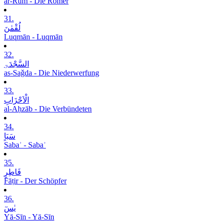
ar-Rūm - Die Römer
31.
لُقْمٰنَ
Luqmān - Luqmān
32.
السَّجْدَۃِ
as-Saǧda - Die Niederwerfung
33.
الْاَحْزَابِ
al-Aḥzāb - Die Verbündeten
34.
سَبَاٍ
Sabaʾ - Sabaʾ
35.
فَاطِرٍ
Fāṭir - Der Schöpfer
36.
یٰسٓ
Yā-Sīn - Yā-Sīn