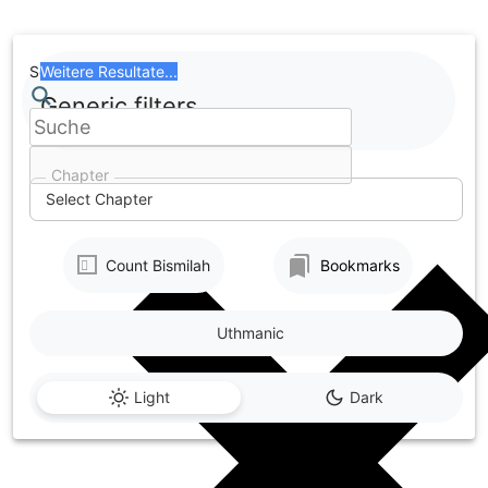
Skip
to
content
Search
Weitere Resultate...
Generic filters
Chapter
Select Chapter
Count Bismilah
Bookmarks
Uthmanic
Light
Dark