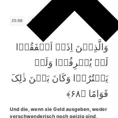
25:68
وَالَّذِیۡنَ اِذَاۤ اَنۡفَقُوۡا
لَمۡ یُسۡرِفُوۡا وَلَمۡ
یَقۡتُرُوۡا وَکَانَ بَیۡنَ ذٰلِکَ
قَوَامًا ﴿۶۸﴾
Und die, wenn sie Geld ausgeben, weder
verschwenderisch noch geizig sind,