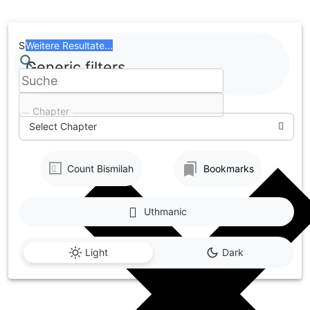
Skip
to
content
Search
Weitere Resultate...
Generic filters
Chapter
Select Chapter
Count Bismilah
Bookmarks
Uthmanic
Light
Dark