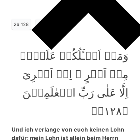
26:128
وَمَاۤ اَسۡـَٔلُکُمۡ عَلَیۡہِ
مِنۡ اَجۡرٍ ۚ اِنۡ اَجۡرِیَ
اِلَّا عَلٰی رَبِّ الۡعٰلَمِیۡنَ
﴿۱۲۸﴾ؕ
Und ich verlange von euch keinen Lohn
dafür; mein Lohn ist allein beim Herrn