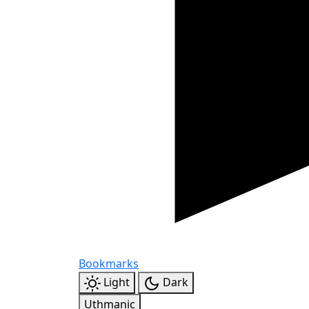
Bookmarks
Light
Dark
Uthmanic