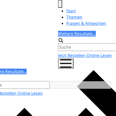
Start
Themen
Fragen & Antworten
Search
Weitere Resultate...
Generic filters
Jetzt Bestellen
Online Lesen
ch
re Resultate...
ric filters
 Bestellen
Online Lesen