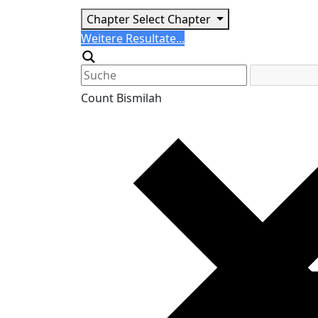
Chapter
Select Chapter
Search
Weitere Resultate...
Generic filters
Count Bismilah