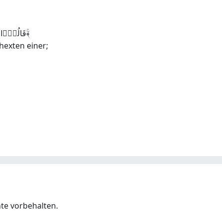
قَالُوۡۤا اِنَّمَاۤ اَنۡتَ مِنَ الۡمُسَحَّرِیۡنَ ﴿۱۵۴﴾ۚ
hexten einer;
hte vorbehalten.