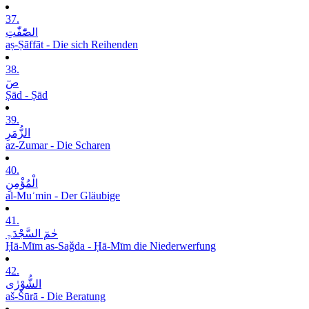
37.
الصّٰٓفّٰتِ
aṣ-Ṣāffāt - Die sich Reihenden
38.
صٓ
Ṣād - Ṣād
39.
الزُّمَرِ
az-Zumar - Die Scharen
40.
الْمُؤْمِنِ
al-Muʾmin - Der Gläubige
41.
حٰمٓ السَّجْدَۃِ
Ḥā-Mīm as-Saǧda - Ḥā-Mīm die Niederwerfung
42.
الشُّوْرٰی
aš-Šūrā - Die Beratung