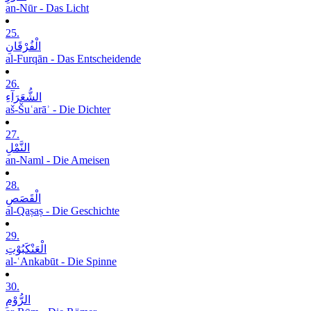
an-Nūr - Das Licht
25.
الْفُرْقَانِ
al-Furqān - Das Entscheidende
26.
الشُّعَرَآءِ
aš-Šuʿarāʾ - Die Dichter
27.
النَّمْلِ
an-Naml - Die Ameisen
28.
الْقَصَصِ
al-Qaṣaṣ - Die Geschichte
29.
الْعَنْکَبُوْتِ
al-ʿAnkabūt - Die Spinne
30.
الرُّوْمِ