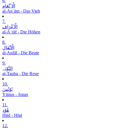
6.
الْاٴنْعَام
al-Anʿām - Das Vieh
7.
الْاَعْرَاف
al-Aʿrāf - Die Höhen
8.
الْاَنْفَالِ
al-Anfāl - Die Beute
9.
التَّوْبَۃِ
at-Tauba - Die Reue
10.
یُوْنُسَ
Yūnus - Jonas
11.
ھُوْدِ
Hūd - Hūd
12.