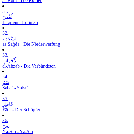
ar-Rūm - Die Römer
31.
لُقْمٰنَ
Luqmān - Luqmān
32.
السَّجْدَۃِ
as-Saǧda - Die Niederwerfung
33.
الْاَحْزَابِ
al-Aḥzāb - Die Verbündeten
34.
سَبَاٍ
Sabaʾ - Sabaʾ
35.
فَاطِرٍ
Fāṭir - Der Schöpfer
36.
یٰسٓ
Yā-Sīn - Yā-Sīn