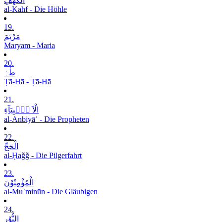
الْکَھْفِ
al-Kahf - Die Höhle
19.
مَرْیَمَ
Maryam - Maria
20.
طٰہٰ
Ṭā-Hā - Ṭā-Hā
21.
الْاَ نۡۢبِیَآءِ
al-Anbiyāʾ - Die Propheten
22.
الْحَجِّ
al-Ḥaǧǧ - Die Pilgerfahrt
23.
الْمُؤْمِنُوْنَ
al-Muʾminūn - Die Gläubigen
24.
النُّوْرِ