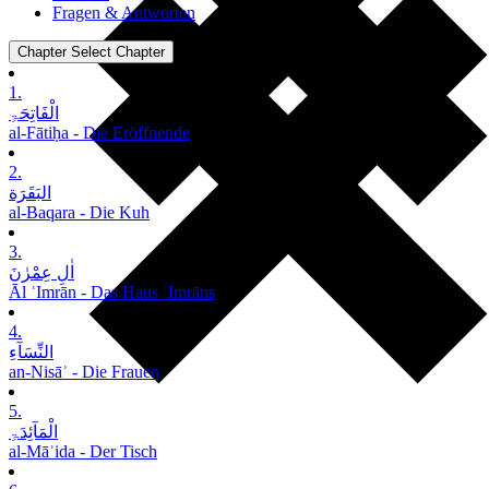
Fragen & Antworten
Chapter
Select Chapter
1.
الْفَاتِحَۃِ
al-Fātiḥa - Die Eröffnende
2.
البَقَرَة
al-Baqara - Die Kuh
3.
اٰلِ عِمْرٰنَ
Āl ʿImrān - Das Haus ʿImrāns
4.
النِّسَآءِ
an-Nisāʾ - Die Frauen
5.
الْمَآئِدَۃِ
al-Māʾida - Der Tisch