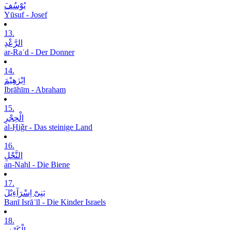
یُوْسُفَ
Yūsuf - Josef
13.
الرَّعْدِ
ar-Raʿd - Der Donner
14.
اِبْرٰھِیْمَ
Ibrāhīm - Abraham
15.
الْحِجْرِ
al-Ḥiǧr - Das steinige Land
16.
النَّحْلِ
an-Naḥl - Die Biene
17.
بَنِیْٓ اِسْرَآءِیْلَ
Banī Isrāʾīl - Die Kinder Israels
18.