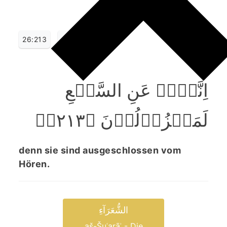
26:213
اِنَّہُمۡ عَنِ السَّمۡعِ
لَمَعۡزُوۡلُوۡنَ ﴿۲۱۳﴾ؕ
denn sie sind ausgeschlossen vom
Hören.
الشُّعَرَآءِ
aš-Šuʿarāʾ - Die