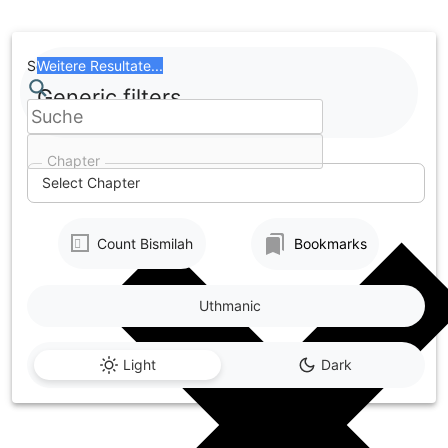
Skip
to
content
Search
Weitere Resultate...
Generic filters
Chapter
Select Chapter
Count Bismilah
Bookmarks
Uthmanic
Light
Dark