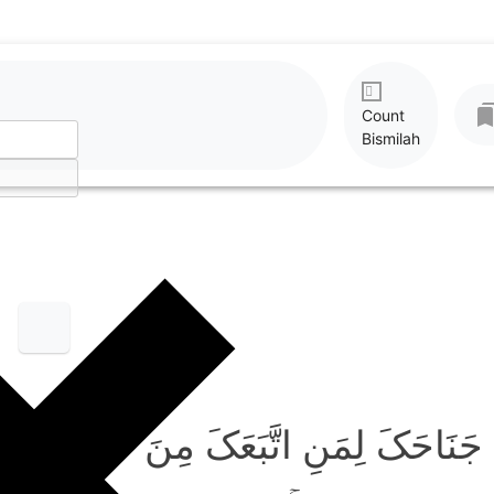
Count
Bismilah
َاحَکَ لِمَنِ اتَّبَعَکَ مِنَ