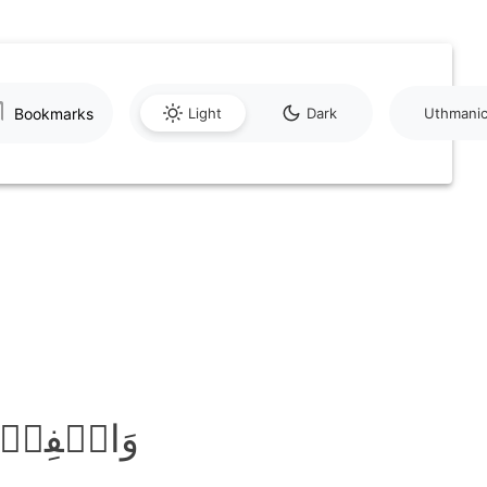
Bookmarks
Light
Dark
Uthmani
وَاخۡفِضۡ جَن