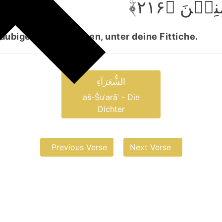
ِیۡنَ ﴿۲۱۶
ubigen, die dir folgen, unter deine Fittiche.
الشُّعَرَآءِ
aš-Šuʿarāʾ - Die
Dichter
Previous Verse
Next Verse