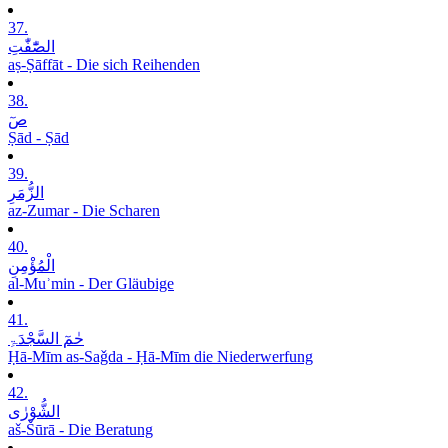
37.
الصّٰٓفّٰتِ
aṣ-Ṣāffāt - Die sich Reihenden
38.
صٓ
Ṣād - Ṣād
39.
الزُّمَرِ
az-Zumar - Die Scharen
40.
الْمُؤْمِنِ
al-Muʾmin - Der Gläubige
41.
حٰمٓ السَّجْدَۃِ
Ḥā-Mīm as-Saǧda - Ḥā-Mīm die Niederwerfung
42.
الشُّوْرٰی
aš-Šūrā - Die Beratung