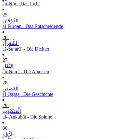
an-Nūr - Das Licht
25.
الْفُرْقَانِ
al-Furqān - Das Entscheidende
26.
الشُّعَرَآءِ
aš-Šuʿarāʾ - Die Dichter
27.
النَّمْلِ
an-Naml - Die Ameisen
28.
الْقَصَصِ
al-Qaṣaṣ - Die Geschichte
29.
الْعَنْکَبُوْتِ
al-ʿAnkabūt - Die Spinne
30.
الرُّوْمِ