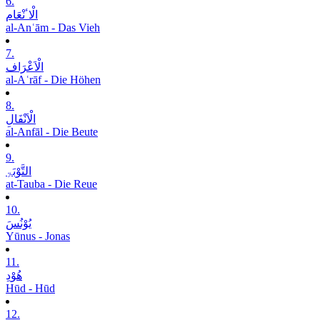
6.
الْاٴنْعَام
al-Anʿām - Das Vieh
7.
الْاَعْرَاف
al-Aʿrāf - Die Höhen
8.
الْاَنْفَالِ
al-Anfāl - Die Beute
9.
التَّوْبَۃِ
at-Tauba - Die Reue
10.
یُوْنُسَ
Yūnus - Jonas
11.
ھُوْدِ
Hūd - Hūd
12.