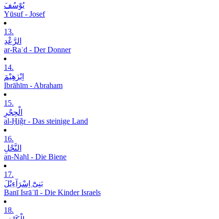
یُوْسُفَ
Yūsuf - Josef
13.
الرَّعْدِ
ar-Raʿd - Der Donner
14.
اِبْرٰھِیْمَ
Ibrāhīm - Abraham
15.
الْحِجْرِ
al-Ḥiǧr - Das steinige Land
16.
النَّحْلِ
an-Naḥl - Die Biene
17.
بَنِیْٓ اِسْرَآءِیْلَ
Banī Isrāʾīl - Die Kinder Israels
18.