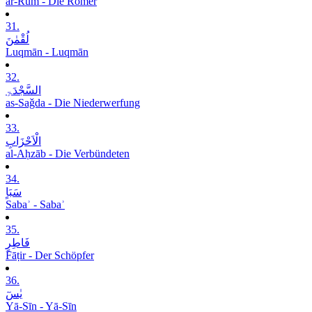
ar-Rūm - Die Römer
31.
لُقْمٰنَ
Luqmān - Luqmān
32.
السَّجْدَۃِ
as-Saǧda - Die Niederwerfung
33.
الْاَحْزَابِ
al-Aḥzāb - Die Verbündeten
34.
سَبَاٍ
Sabaʾ - Sabaʾ
35.
فَاطِرٍ
Fāṭir - Der Schöpfer
36.
یٰسٓ
Yā-Sīn - Yā-Sīn