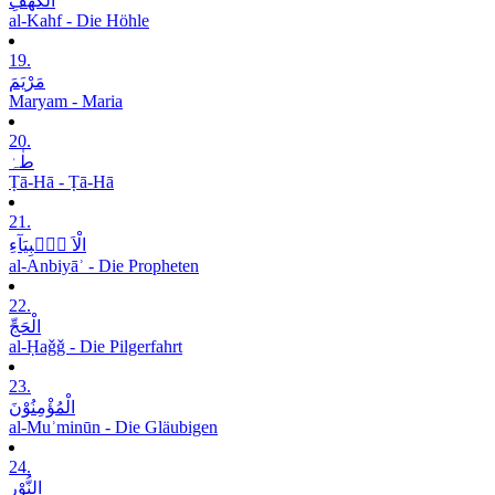
الْکَھْفِ
al-Kahf - Die Höhle
19.
مَرْیَمَ
Maryam - Maria
20.
طٰہٰ
Ṭā-Hā - Ṭā-Hā
21.
الْاَ نۡۢبِیَآءِ
al-Anbiyāʾ - Die Propheten
22.
الْحَجِّ
al-Ḥaǧǧ - Die Pilgerfahrt
23.
الْمُؤْمِنُوْنَ
al-Muʾminūn - Die Gläubigen
24.
النُّوْرِ