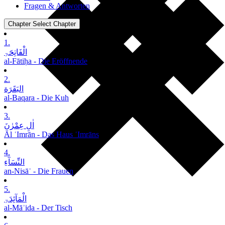
Fragen & Antworten
Chapter
Select Chapter
1.
الْفَاتِحَۃِ
al-Fātiḥa - Die Eröffnende
2.
البَقَرَة
al-Baqara - Die Kuh
3.
اٰلِ عِمْرٰنَ
Āl ʿImrān - Das Haus ʿImrāns
4.
النِّسَآءِ
an-Nisāʾ - Die Frauen
5.
الْمَآئِدَۃِ
al-Māʾida - Der Tisch