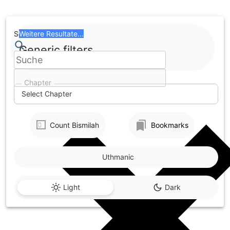
Skip
to
content
Search
Weitere Resultate...
Generic filters
Chapter
Select Chapter
Count Bismilah
Bookmarks
Uthmanic
Light
Dark