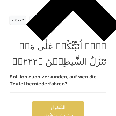
26:222
ہَلۡ اُنَبِّئُکُمۡ عَلٰی مَنۡ
تَنَزَّلُ الشَّیٰطِیۡنُ ﴿۲۲۲﴾ؕ
Soll Ich euch verkünden, auf wen die
Teufel herniederfahren?
الشُّعَرَآءِ
aš-Šuʿarāʾ - Die