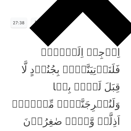
27:38
اِرۡجِعۡ اِلَیۡہِمۡ
فَلَنَاۡتِیَنَّہُمۡ بِجُنُوۡدٍ لَّا
قِبَلَ لَہُمۡ بِہَا
وَلَنُخۡرِجَنَّہُمۡ مِّنۡہَاۤ
اَذِلَّۃً وَّہُمۡ صٰغِرُوۡنَ