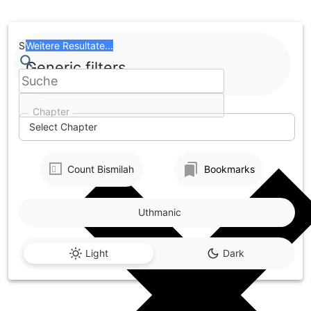
Skip
to
content
Search
Weitere Resultate...
Generic filters
Chapter
Select Chapter
Count Bismilah
Bookmarks
Uthmanic
Light
Dark