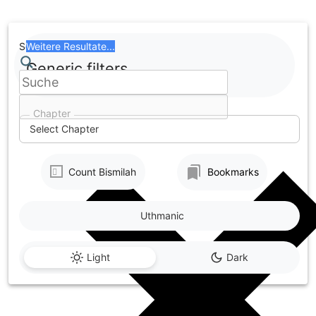
Skip
to
content
Search
Weitere Resultate...
Generic filters
Chapter
Select Chapter
Count Bismilah
Bookmarks
Uthmanic
Light
Dark