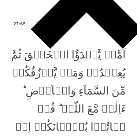
27:65
اَمَّنۡ یَّبۡدَؤُا الۡخَلۡقَ ثُمَّ
یُعِیۡدُہٗ وَمَنۡ یَّرۡزُقُکُمۡ
مِّنَ السَّمَآءِ وَالۡاَرۡضِ ؕ
ءَاِلٰہٌ مَّعَ اللّٰہِ ؕ قُلۡ
ہَاتُوۡا بُرۡہَانَکُمۡ اِنۡ