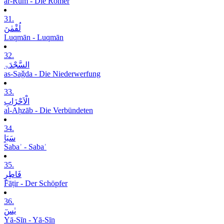
ar-Rūm - Die Römer
31.
لُقْمٰنَ
Luqmān - Luqmān
32.
السَّجْدَۃِ
as-Saǧda - Die Niederwerfung
33.
الْاَحْزَابِ
al-Aḥzāb - Die Verbündeten
34.
سَبَاٍ
Sabaʾ - Sabaʾ
35.
فَاطِرٍ
Fāṭir - Der Schöpfer
36.
یٰسٓ
Yā-Sīn - Yā-Sīn