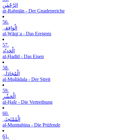
الرَّحْمٰنِ
ar-Raḥmān - Der Gnadenreiche
56.
الْوَاقِعَۃِ
al-Wāqiʿa - Das Ereignis
57.
الْحَدِیْدِ
al-Ḥadīd - Das Eisen
58.
الْمُجَادَلَۃِ
al-Muǧādala - Der Streit
59.
الْحَشْرِ
al-Ḥašr - Die Vertreibung
60.
الْمُمْتَحِنَۃِ
al-Mumtaḥina - Die Prüfende
61.