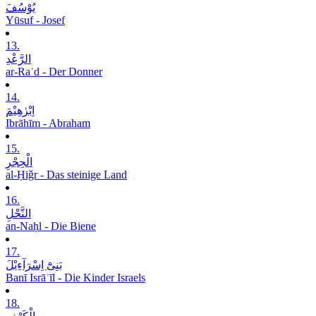
یُوْسُفَ
Yūsuf - Josef
13.
الرَّعْدِ
ar-Raʿd - Der Donner
14.
اِبْرٰھِیْمَ
Ibrāhīm - Abraham
15.
الْحِجْرِ
al-Ḥiǧr - Das steinige Land
16.
النَّحْلِ
an-Naḥl - Die Biene
17.
بَنِیْٓ اِسْرَآءِیْلَ
Banī Isrāʾīl - Die Kinder Israels
18.