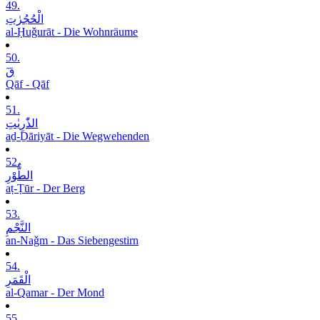
49.
الْحُجُرٰتِ
al-Ḥuǧurāt - Die Wohnräume
50.
قٓ
Qāf - Qāf
51.
الذّٰرِیٰتِ
aḏ-Ḏāriyāt - Die Wegwehenden
52.
الطُّوْرِ
aṭ-Ṭūr - Der Berg
53.
النَّجْمِ
an-Naǧm - Das Siebengestirn
54.
الْقَمَرِ
al-Qamar - Der Mond
55.