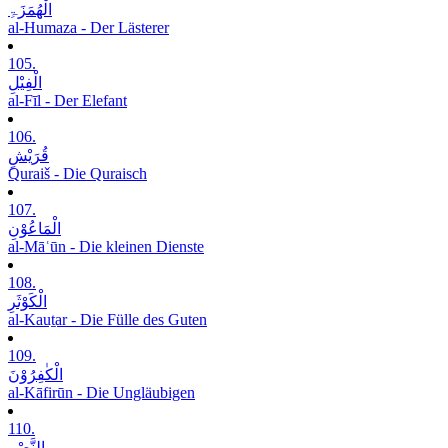
الْھُمَزَۃِ
al-Humaza - Der Lästerer
105.
الْفِیْلِ
al-Fīl - Der Elefant
106.
قُرَیْشٍ
Quraiš - Die Quraisch
107.
الْمَاعُوْنِ
al-Māʿūn - Die kleinen Dienste
108.
الْکَوْثَرِ
al-Kauṯar - Die Fülle des Guten
109.
الْکٰفِرُوْنَ
al-Kāfirūn - Die Ungläubigen
110.
النَّصْرِ