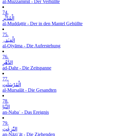
al-Muzzammil - Der Verhüllte
74.
الْمُدَّثِّرِ
al-Muddaṯṯir - Der in den Mantel Gehüllte
75.
الْقِیٰمَۃِ
al-Qiyāma - Die Auferstehung
76.
الدَّھْرِ
ad-Dahr - Die Zeitspanne
77.
الْمُرْسَلٰتِ
al-Mursalāt - Die Gesandten
78.
النَّبَاِ
an-Nabaʾ - Das Ereignis
79.
النّٰزِعٰتِ
an-Nāziʿāt - Die Ziehenden