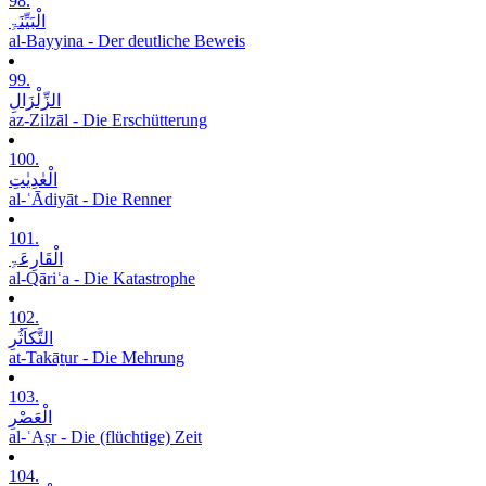
98.
الْبَیِّنَۃِ
al-Bayyina - Der deutliche Beweis
99.
الزِّلْزَالِ
az-Zilzāl - Die Erschütterung
100.
الْعٰدِیٰتِ
al-ʿĀdiyāt - Die Renner
101.
الْقَارِعَۃِ
al-Qāriʿa - Die Katastrophe
102.
التَّکاَثُرِ
at-Takāṯur - Die Mehrung
103.
الْعَصْرِ
al-ʿAṣr - Die (flüchtige) Zeit
104.