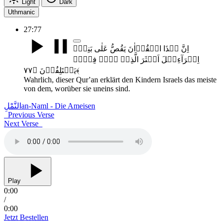
Light
Dark
Uthmanic
27:77
اِنَّ ہٰذَا الۡقُرۡاٰنَ یَقُصُّ عَلٰی بَنِیۡۤ
اِسۡرَآءِیۡلَ اَکۡثَرَ الَّذِیۡ ہُمۡ فِیۡہِ
یَخۡتَلِفُوۡنَ ﴿۷۷﴾
Wahrlich, dieser Qurʼan erklärt den Kindern Israels das meiste
von dem, worüber sie uneins sind.
النَّمْلِ
an-Naml - Die Ameisen
Previous Verse
Next Verse
Play
0:00
/
0:00
Jetzt Bestellen