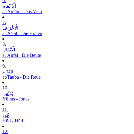
6.
الْاٴنْعَام
al-Anʿām - Das Vieh
7.
الْاَعْرَاف
al-Aʿrāf - Die Höhen
8.
الْاَنْفَالِ
al-Anfāl - Die Beute
9.
التَّوْبَۃِ
at-Tauba - Die Reue
10.
یُوْنُسَ
Yūnus - Jonas
11.
ھُوْدِ
Hūd - Hūd
12.