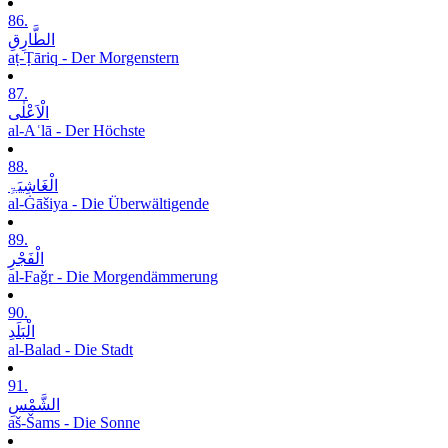
86.
الطَّارِقِ
aṭ-Ṭāriq - Der Morgenstern
87.
الْاَعْلٰی
al-Aʿlā - Der Höchste
88.
الْغَاشِیَۃِ
al-Ġāšiya - Die Überwältigende
89.
الْفَجْرِ
al-Faǧr - Die Morgendämmerung
90.
الْبَلَدِ
al-Balad - Die Stadt
91.
الشَّمْسِ
aš-Šams - Die Sonne