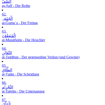
الصَّفِّ
aṣ-Ṣaff - Die Reihe
62.
الْجُمُعَۃِ
al-Ǧumuʿa - Der Freitag
63.
الْمُنٰفِقُوْنَ
al-Munāfiqūn - Die Heuchler
64.
التَّغَابُنِ
at-Taġābun - Der gegenseitige Verlust (und Gewinn)
65.
الطَّلَاقِ
aṭ-Ṭalāq - Die Scheidung
66.
التَّحْرِیْمِ
at-Taḥrīm - Die Untersagung
67.
الْمُلْکِ