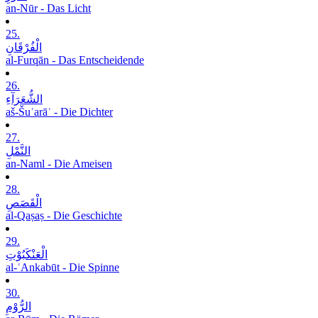
an-Nūr - Das Licht
25.
الْفُرْقَانِ
al-Furqān - Das Entscheidende
26.
الشُّعَرَآءِ
aš-Šuʿarāʾ - Die Dichter
27.
النَّمْلِ
an-Naml - Die Ameisen
28.
الْقَصَصِ
al-Qaṣaṣ - Die Geschichte
29.
الْعَنْکَبُوْتِ
al-ʿAnkabūt - Die Spinne
30.
الرُّوْمِ