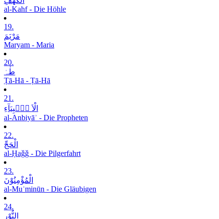
الْکَھْفِ
al-Kahf - Die Höhle
19.
مَرْیَمَ
Maryam - Maria
20.
طٰہٰ
Ṭā-Hā - Ṭā-Hā
21.
الْاَ نۡۢبِیَآءِ
al-Anbiyāʾ - Die Propheten
22.
الْحَجِّ
al-Ḥaǧǧ - Die Pilgerfahrt
23.
الْمُؤْمِنُوْنَ
al-Muʾminūn - Die Gläubigen
24.
النُّوْرِ