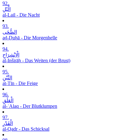
92.
الَّیْلِ
al-Lail - Die Nacht
93.
الضُّحٰی
aḍ-Ḍuḥā - Die Morgenhelle
94.
الْاِنْشِرَاحِ
al-Inširāḥ - Das Weiten (der Brust)
95.
التِّیْنِ
at-Tīn - Die Feige
96.
الْعَلَقِ
al-ʿAlaq - Der Blutklumpen
97.
الْقَدْرِ
al-Qadr - Das Schicksal