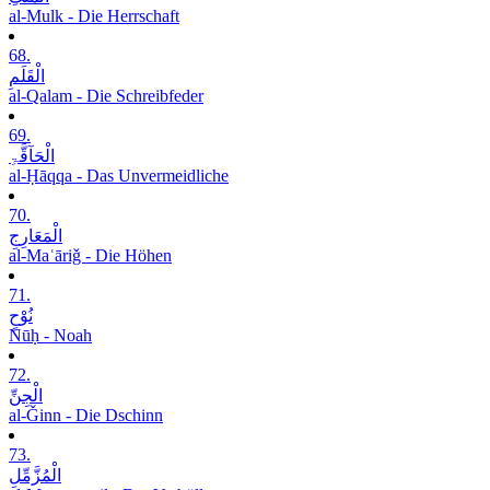
al-Mulk - Die Herrschaft
68.
الْقَلَمِ
al-Qalam - Die Schreibfeder
69.
الْحَآقَّۃِ
al-Ḥāqqa - Das Unvermeidliche
70.
الْمَعَارِجِ
al-Maʿāriǧ - Die Höhen
71.
نُوْحٍ
Nūḥ - Noah
72.
الْجِنِّ
al-Ǧinn - Die Dschinn
73.
الْمُزَّمِّلِ