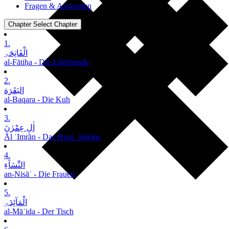
Fragen & Antworten
Chapter
Select Chapter
1.
الْفَاتِحَۃِ
al-Fātiḥa - Die Eröffnende
2.
البَقَرَة
al-Baqara - Die Kuh
3.
اٰلِ عِمْرٰنَ
Āl ʿImrān - Das Haus ʿImrāns
4.
النِّسَآءِ
an-Nisāʾ - Die Frauen
5.
الْمَآئِدَۃِ
al-Māʾida - Der Tisch