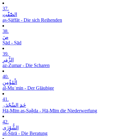
37.
الصّٰٓفّٰتِ
aṣ-Ṣāffāt - Die sich Reihenden
38.
صٓ
Ṣād - Ṣād
39.
الزُّمَرِ
az-Zumar - Die Scharen
40.
الْمُؤْمِنِ
al-Muʾmin - Der Gläubige
41.
حٰمٓ السَّجْدَۃِ
Ḥā-Mīm as-Saǧda - Ḥā-Mīm die Niederwerfung
42.
الشُّوْرٰی
aš-Šūrā - Die Beratung