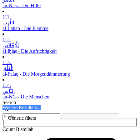
an-Naṣr - Die Hilfe
111.
اللَّھَبِ
al-Lahab - Die Flamme
112.
الْاِخْلاَصِ
al-Iḫlāṣ - Die Aufrichtigkeit
113.
الْفَلَقِ
al-Falaq - Die Morgendämmerung
114.
النَّاسِ
an-Nās - Die Menschen
Search
Weitere Resultate...
Generic filters
Count Bismilah