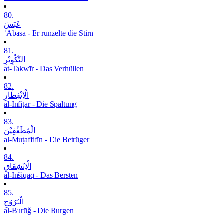
80.
عَبَسَ
ʿAbasa - Er runzelte die Stirn
81.
التَّکْوِیْرِ
at-Takwīr - Das Verhüllen
82.
الْاِنْفِطَارِ
al-Infiṭār - Die Spaltung
83.
الْمُطَفِّفِیْنَ
al-Muṭaffifīn - Die Betrüger
84.
الْاِنْشِقَاقِ
al-Inšiqāq - Das Bersten
85.
الْبُرُوْجِ
al-Burūǧ - Die Burgen