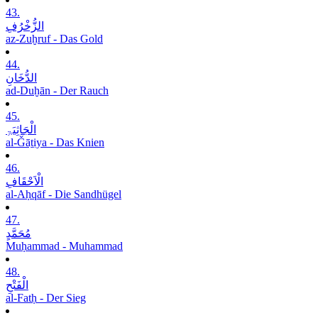
43.
الزُّخْرُفِ
az-Zuḫruf - Das Gold
44.
الدُّخَانِ
ad-Duḫān - Der Rauch
45.
الْجَاثِیَۃِ
al-Ǧāṯiya - Das Knien
46.
الْاَحْقَافِ
al-Aḥqāf - Die Sandhügel
47.
مُحَمَّدٍ
Muḥammad - Muhammad
48.
الْفَتْحِ
al-Fatḥ - Der Sieg