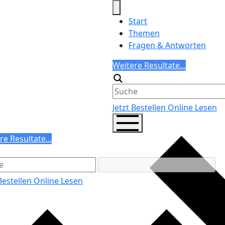
Start
Themen
Fragen & Antworten
Search
Weitere Resultate...
Generic filters
Jetzt Bestellen
Online Lesen
ch
re Resultate...
ric filters
 Bestellen
Online Lesen