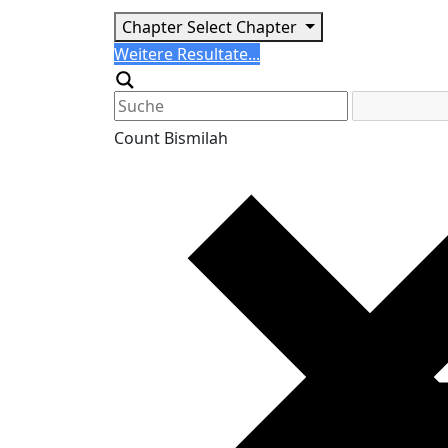
Chapter
Select Chapter
Search
Weitere Resultate...
Generic filters
Count Bismilah