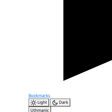
Bookmarks
Light
Dark
Uthmanic