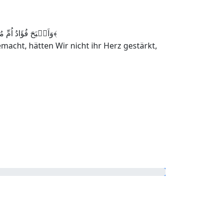
وَاَصۡبَحَ فُؤَادُ اُمِّ مُوۡسٰی فٰرِغًا ؕ اِنۡ کَادَتۡ لَتُبۡدِیۡ بِہٖ لَوۡلَاۤ اَنۡ رَّبَطۡنَا عَلٰی قَلۡبِہَا لِتَکُوۡنَ مِنَ الۡمُؤۡمِنِیۡنَ ﴿۱۱﴾
macht, hätten Wir nicht ihr Herz gestärkt,