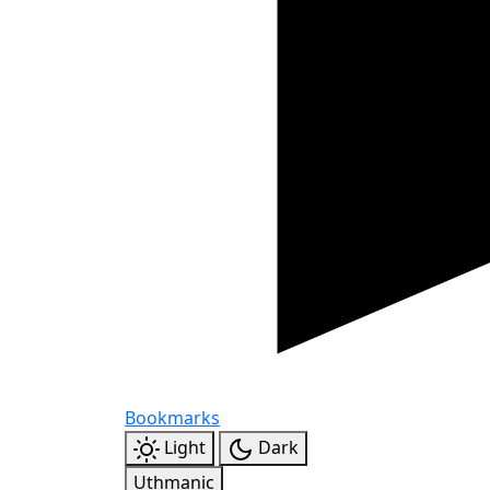
Bookmarks
Light
Dark
Uthmanic