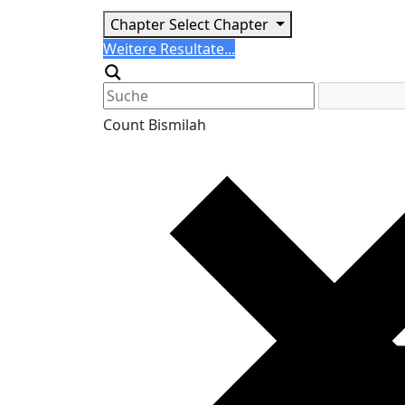
Chapter
Select Chapter
Search
Weitere Resultate...
Generic filters
Count Bismilah