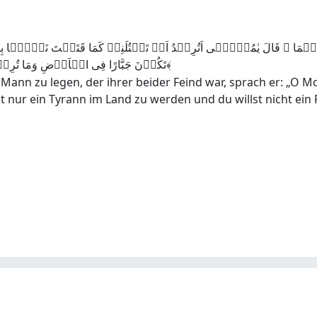
دُوٌّ لَّہُمَا ۙ قَالَ یٰمُوۡسٰۤی اَتُرِیۡدُ اَنۡ تَقۡتُلَنِیۡ کَمَا قَتَلۡتَ نَفۡ
تَکُوۡنَ جَبَّارًا فِی الۡاَرۡضِ وَمَا تُرِیۡدُ اَنۡ تَکُوۡنَ مِنَ الۡمُصۡلِحِیۡنَ ﴿۲۰﴾
Mann zu legen, der ihrer beider Feind war, sprach er: „O Mo
nur ein Tyrann im Land zu werden und du willst nicht ein Fr