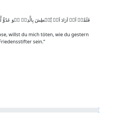
فَلَمَّاۤ اَنۡ اَرَادَ اَنۡ یَّبۡطِشَ بِالَّذِیۡ ہُوَ عَ
se, willst du mich töten, wie du gestern
iedensstifter sein.“