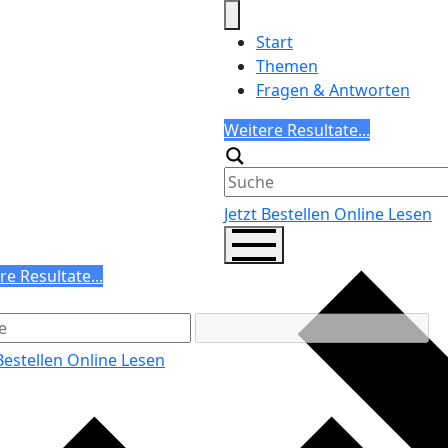
Start
Themen
Fragen & Antworten
Search
Weitere Resultate...
Generic filters
Jetzt Bestellen
Online Lesen
ch
re Resultate...
ric filters
 Bestellen
Online Lesen