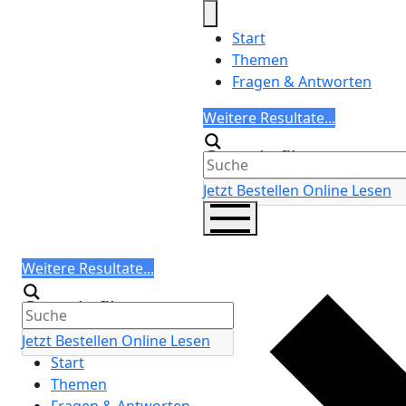
Skip
to
Start
content
Themen
Fragen & Antworten
Search
Weitere Resultate...
Generic filters
Jetzt Bestellen
Online Lesen
Search
Weitere Resultate...
Generic filters
Jetzt Bestellen
Online Lesen
Start
Themen