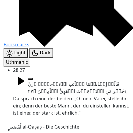
Bookmarks
Light
Dark
Uthmanic
28:27
قَالَتۡ اِحۡدٰٮہُمَا یٰۤاَبَتِ اسۡتَاۡجِرۡہُ ۫ اِنَّ
خَیۡرَ مَنِ اسۡتَاۡجَرۡتَ الۡقَوِیُّ الۡاَمِیۡنُ ﴿۲۷﴾
Da sprach eine der beiden: „O mein Vater, stelle ihn
ein; denn der beste Mann, den du einstellen kannst,
ist einer, der stark ist, ehrlich.“
الْقَصَصِ
al-Qaṣaṣ - Die Geschichte