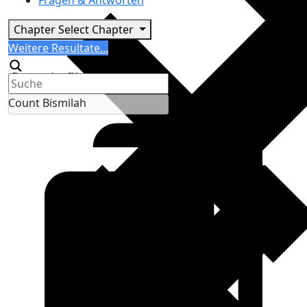
Fragen & Antworten
Chapter
Select Chapter
Search
Weitere Resultate...
Generic filters
Count Bismilah