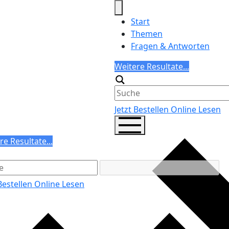
Start
Themen
Fragen & Antworten
Search
Weitere Resultate...
Generic filters
Jetzt Bestellen
Online Lesen
ch
re Resultate...
ric filters
 Bestellen
Online Lesen