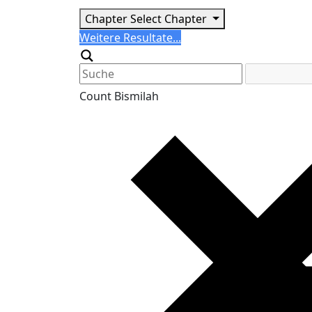
Chapter
Select Chapter
Search
Weitere Resultate...
Generic filters
Count Bismilah