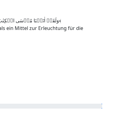
وَلَقَدۡ اٰتَیۡنَا مُوۡسَی الۡکِتٰبَ مِنۡۢ بَعۡدِ مَاۤ اَہۡلَکۡنَا الۡقُرُوۡنَ الۡاُوۡلٰی بَصَآئِرَ لِلنَّاسِ وَہُدًی وَّرَحۡمَۃً لَّعَلَّہُمۡ یَتَذَکَّرُوۡنَ ﴿۴۴﴾
s ein Mittel zur Erleuchtung für die