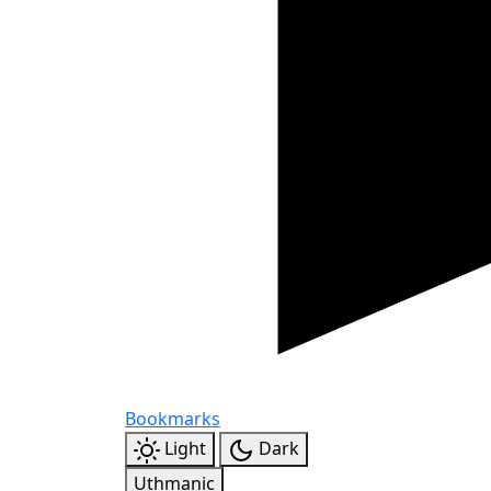
Bookmarks
Light
Dark
Uthmanic