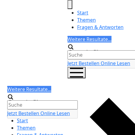
Skip
to
Start
content
Themen
Fragen & Antworten
Search
Weitere Resultate...
Generic filters
Jetzt Bestellen
Online Lesen
Search
Weitere Resultate...
Generic filters
Jetzt Bestellen
Online Lesen
Start
Themen