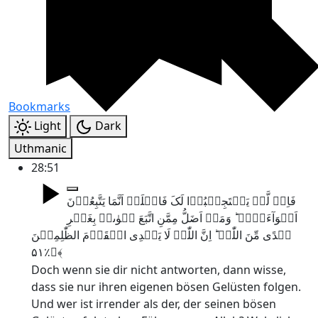
Bookmarks
Light
Dark
Uthmanic
28:51
فَاِنۡ لَّمۡ یَسۡتَجِیۡبُوۡا لَکَ فَاعۡلَمۡ اَنَّمَا یَتَّبِعُوۡنَ
اَہۡوَآءَہُمۡ ؕ وَمَنۡ اَضَلُّ مِمَّنِ اتَّبَعَ ہَوٰٮہُ بِغَیۡرِ
ہُدًی مِّنَ اللّٰہِ ؕ اِنَّ اللّٰہَ لَا یَہۡدِی الۡقَوۡمَ الظّٰلِمِیۡنَ
﴿٪۵۱﴾
Doch wenn sie dir nicht antworten, dann wisse,
dass sie nur ihren eigenen bösen Gelüsten folgen.
Und wer ist irrender als der, der seinen bösen