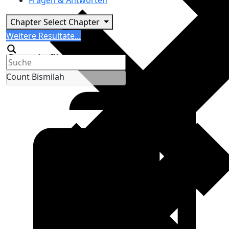
Fragen & Antworten
Chapter
Select Chapter
Search
Weitere Resultate...
Generic filters
Count Bismilah