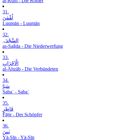
ar-Rūm - Die Römer
31.
لُقْمٰنَ
Luqmān - Luqmān
32.
السَّجْدَۃِ
as-Saǧda - Die Niederwerfung
33.
الْاَحْزَابِ
al-Aḥzāb - Die Verbündeten
34.
سَبَاٍ
Sabaʾ - Sabaʾ
35.
فَاطِرٍ
Fāṭir - Der Schöpfer
36.
یٰسٓ
Yā-Sīn - Yā-Sīn