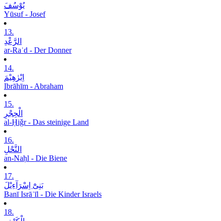
یُوْسُفَ
Yūsuf - Josef
13.
الرَّعْدِ
ar-Raʿd - Der Donner
14.
اِبْرٰھِیْمَ
Ibrāhīm - Abraham
15.
الْحِجْرِ
al-Ḥiǧr - Das steinige Land
16.
النَّحْلِ
an-Naḥl - Die Biene
17.
بَنِیْٓ اِسْرَآءِیْلَ
Banī Isrāʾīl - Die Kinder Israels
18.