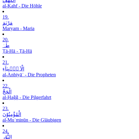
الْکَھْفِ
al-Kahf - Die Höhle
19.
مَرْیَمَ
Maryam - Maria
20.
طٰہٰ
Ṭā-Hā - Ṭā-Hā
21.
الْاَ نۡۢبِیَآءِ
al-Anbiyāʾ - Die Propheten
22.
الْحَجِّ
al-Ḥaǧǧ - Die Pilgerfahrt
23.
الْمُؤْمِنُوْنَ
al-Muʾminūn - Die Gläubigen
24.
النُّوْرِ