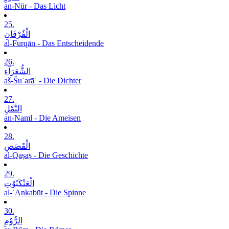
an-Nūr - Das Licht
25.
الْفُرْقَانِ
al-Furqān - Das Entscheidende
26.
الشُّعَرَآءِ
aš-Šuʿarāʾ - Die Dichter
27.
النَّمْلِ
an-Naml - Die Ameisen
28.
الْقَصَصِ
al-Qaṣaṣ - Die Geschichte
29.
الْعَنْکَبُوْتِ
al-ʿAnkabūt - Die Spinne
30.
الرُّوْمِ