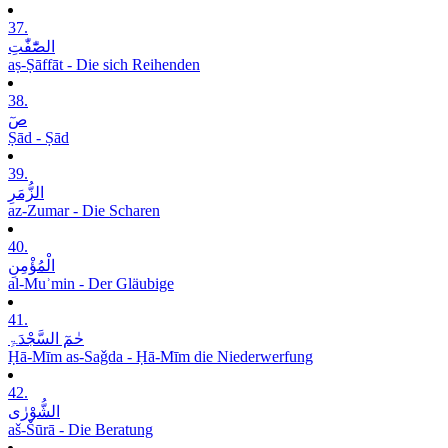
37.
الصّٰٓفّٰتِ
aṣ-Ṣāffāt - Die sich Reihenden
38.
صٓ
Ṣād - Ṣād
39.
الزُّمَرِ
az-Zumar - Die Scharen
40.
الْمُؤْمِنِ
al-Muʾmin - Der Gläubige
41.
حٰمٓ السَّجْدَۃِ
Ḥā-Mīm as-Saǧda - Ḥā-Mīm die Niederwerfung
42.
الشُّوْرٰی
aš-Šūrā - Die Beratung