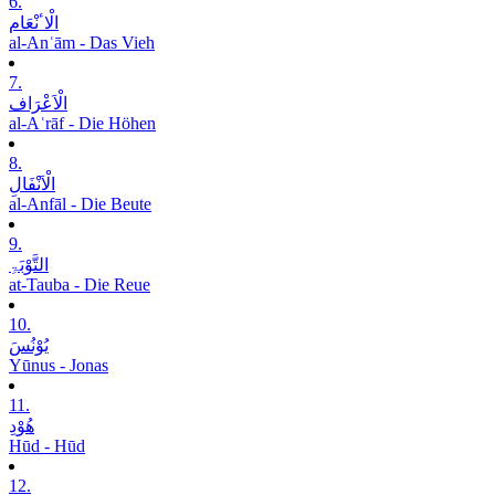
6.
الْاٴنْعَام
al-Anʿām - Das Vieh
7.
الْاَعْرَاف
al-Aʿrāf - Die Höhen
8.
الْاَنْفَالِ
al-Anfāl - Die Beute
9.
التَّوْبَۃِ
at-Tauba - Die Reue
10.
یُوْنُسَ
Yūnus - Jonas
11.
ھُوْدِ
Hūd - Hūd
12.