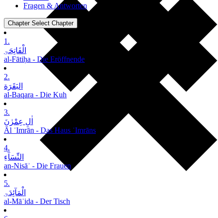
Fragen & Antworten
Chapter
Select Chapter
1.
الْفَاتِحَۃِ
al-Fātiḥa - Die Eröffnende
2.
البَقَرَة
al-Baqara - Die Kuh
3.
اٰلِ عِمْرٰنَ
Āl ʿImrān - Das Haus ʿImrāns
4.
النِّسَآءِ
an-Nisāʾ - Die Frauen
5.
الْمَآئِدَۃِ
al-Māʾida - Der Tisch