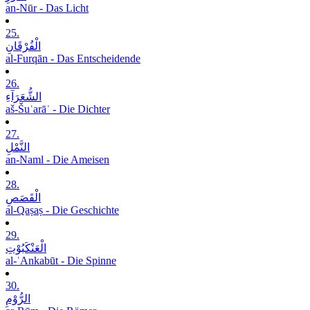
an-Nūr - Das Licht
25.
الْفُرْقَانِ
al-Furqān - Das Entscheidende
26.
الشُّعَرَآءِ
aš-Šuʿarāʾ - Die Dichter
27.
النَّمْلِ
an-Naml - Die Ameisen
28.
الْقَصَصِ
al-Qaṣaṣ - Die Geschichte
29.
الْعَنْکَبُوْتِ
al-ʿAnkabūt - Die Spinne
30.
الرُّوْمِ