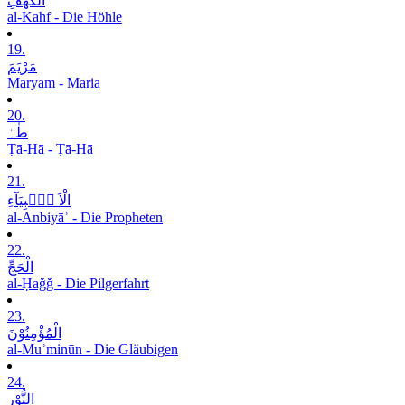
الْکَھْفِ
al-Kahf - Die Höhle
19.
مَرْیَمَ
Maryam - Maria
20.
طٰہٰ
Ṭā-Hā - Ṭā-Hā
21.
الْاَ نۡۢبِیَآءِ
al-Anbiyāʾ - Die Propheten
22.
الْحَجِّ
al-Ḥaǧǧ - Die Pilgerfahrt
23.
الْمُؤْمِنُوْنَ
al-Muʾminūn - Die Gläubigen
24.
النُّوْرِ