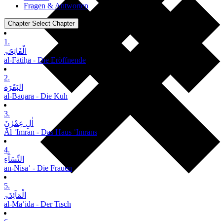
Fragen & Antworten
Chapter
Select Chapter
1.
الْفَاتِحَۃِ
al-Fātiḥa - Die Eröffnende
2.
البَقَرَة
al-Baqara - Die Kuh
3.
اٰلِ عِمْرٰنَ
Āl ʿImrān - Das Haus ʿImrāns
4.
النِّسَآءِ
an-Nisāʾ - Die Frauen
5.
الْمَآئِدَۃِ
al-Māʾida - Der Tisch