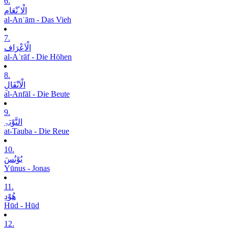
6.
الْاٴنْعَام
al-Anʿām - Das Vieh
7.
الْاَعْرَاف
al-Aʿrāf - Die Höhen
8.
الْاَنْفَالِ
al-Anfāl - Die Beute
9.
التَّوْبَۃِ
at-Tauba - Die Reue
10.
یُوْنُسَ
Yūnus - Jonas
11.
ھُوْدِ
Hūd - Hūd
12.