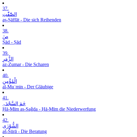
37.
الصّٰٓفّٰتِ
aṣ-Ṣāffāt - Die sich Reihenden
38.
صٓ
Ṣād - Ṣād
39.
الزُّمَرِ
az-Zumar - Die Scharen
40.
الْمُؤْمِنِ
al-Muʾmin - Der Gläubige
41.
حٰمٓ السَّجْدَۃِ
Ḥā-Mīm as-Saǧda - Ḥā-Mīm die Niederwerfung
42.
الشُّوْرٰی
aš-Šūrā - Die Beratung