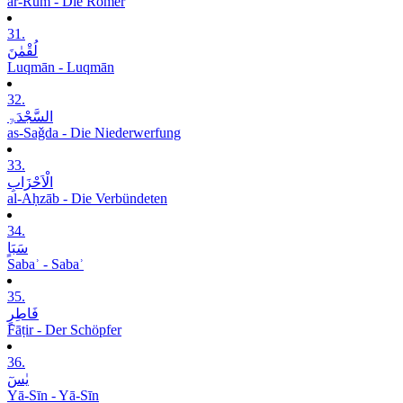
ar-Rūm - Die Römer
31.
لُقْمٰنَ
Luqmān - Luqmān
32.
السَّجْدَۃِ
as-Saǧda - Die Niederwerfung
33.
الْاَحْزَابِ
al-Aḥzāb - Die Verbündeten
34.
سَبَاٍ
Sabaʾ - Sabaʾ
35.
فَاطِرٍ
Fāṭir - Der Schöpfer
36.
یٰسٓ
Yā-Sīn - Yā-Sīn