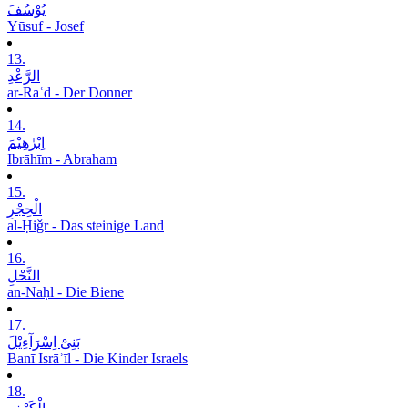
یُوْسُفَ
Yūsuf - Josef
13.
الرَّعْدِ
ar-Raʿd - Der Donner
14.
اِبْرٰھِیْمَ
Ibrāhīm - Abraham
15.
الْحِجْرِ
al-Ḥiǧr - Das steinige Land
16.
النَّحْلِ
an-Naḥl - Die Biene
17.
بَنِیْٓ اِسْرَآءِیْلَ
Banī Isrāʾīl - Die Kinder Israels
18.