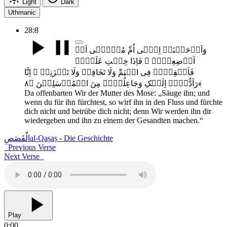
Light
Dark
Uthmanic
28:8
وَاَوۡحَیۡنَاۤ اِلٰۤی اُمِّ مُوۡسٰۤی اَنۡ
اَرۡضِعِیۡہِ ۚ فَاِذَا خِفۡتِ عَلَیۡہِ
فَاَلۡقِیۡہِ فِی الۡیَمِّ وَلَا تَخَافِیۡ وَلَا تَحۡزَنِیۡ ۚ اِنَّا
رَآدُّوۡہُ اِلَیۡکِ وَجَاعِلُوۡہُ مِنَ الۡمُرۡسَلِیۡنَ ﴿۸﴾
Da offenbarten Wir der Mutter des Mose: „Säuge ihn; und
wenn du für ihn fürchtest, so wirf ihn in den Fluss und fürchte
dich nicht und betrübe dich nicht; denn Wir werden ihn dir
wiedergeben und ihn zu einem der Gesandten machen.“
الْقَصَصِ
al-Qaṣaṣ - Die Geschichte
Previous Verse
Next Verse
Play
0:00