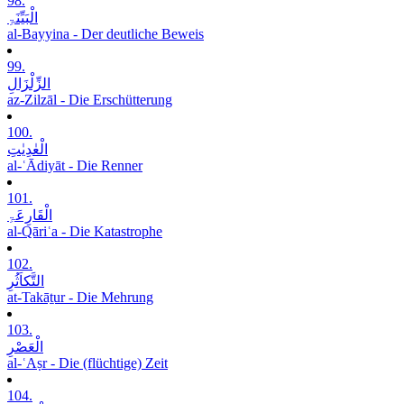
98.
الْبَیِّنَۃِ
al-Bayyina - Der deutliche Beweis
99.
الزِّلْزَالِ
az-Zilzāl - Die Erschütterung
100.
الْعٰدِیٰتِ
al-ʿĀdiyāt - Die Renner
101.
الْقَارِعَۃِ
al-Qāriʿa - Die Katastrophe
102.
التَّکاَثُرِ
at-Takāṯur - Die Mehrung
103.
الْعَصْرِ
al-ʿAṣr - Die (flüchtige) Zeit
104.