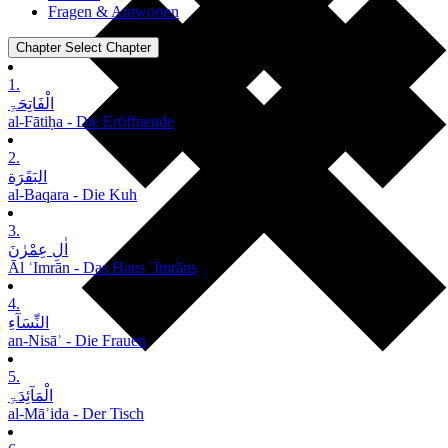
Fragen & Antworten
Chapter
Select Chapter
1.
الْفَاتِحَۃِ
al-Fātiḥa - Die Eröffnende
2.
البَقَرَة
al-Baqara - Die Kuh
3.
اٰلِ عِمْرٰنَ
Āl ʿImrān - Das Haus ʿImrāns
4.
النِّسَآءِ
an-Nisāʾ - Die Frauen
5.
الْمَآئِدَۃِ
al-Māʾida - Der Tisch