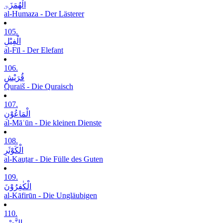
الْھُمَزَۃِ
al-Humaza - Der Lästerer
105.
الْفِیْلِ
al-Fīl - Der Elefant
106.
قُرَیْشٍ
Quraiš - Die Quraisch
107.
الْمَاعُوْنِ
al-Māʿūn - Die kleinen Dienste
108.
الْکَوْثَرِ
al-Kauṯar - Die Fülle des Guten
109.
الْکٰفِرُوْنَ
al-Kāfirūn - Die Ungläubigen
110.
النَّصْرِ