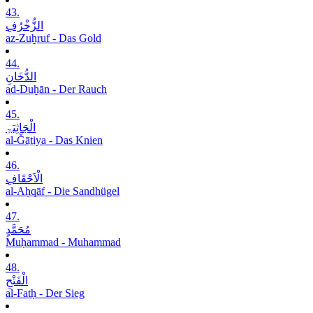
43.
الزُّخْرُفِ
az-Zuḫruf - Das Gold
44.
الدُّخَانِ
ad-Duḫān - Der Rauch
45.
الْجَاثِیَۃِ
al-Ǧāṯiya - Das Knien
46.
الْاَحْقَافِ
al-Aḥqāf - Die Sandhügel
47.
مُحَمَّدٍ
Muḥammad - Muhammad
48.
الْفَتْحِ
al-Fatḥ - Der Sieg