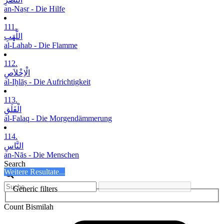
an-Naṣr - Die Hilfe
111.
اللَّھَبِ
al-Lahab - Die Flamme
112.
الْاِخْلاَصِ
al-Iḫlāṣ - Die Aufrichtigkeit
113.
الْفَلَقِ
al-Falaq - Die Morgendämmerung
114.
النَّاسِ
an-Nās - Die Menschen
Search
Weitere Resultate...
Generic filters
Count Bismilah