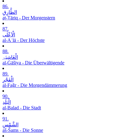
86.
الطَّارِقِ
aṭ-Ṭāriq - Der Morgenstern
87.
الْاَعْلٰی
al-Aʿlā - Der Höchste
88.
الْغَاشِیَۃِ
al-Ġāšiya - Die Überwältigende
89.
الْفَجْرِ
al-Faǧr - Die Morgendämmerung
90.
الْبَلَدِ
al-Balad - Die Stadt
91.
الشَّمْسِ
aš-Šams - Die Sonne