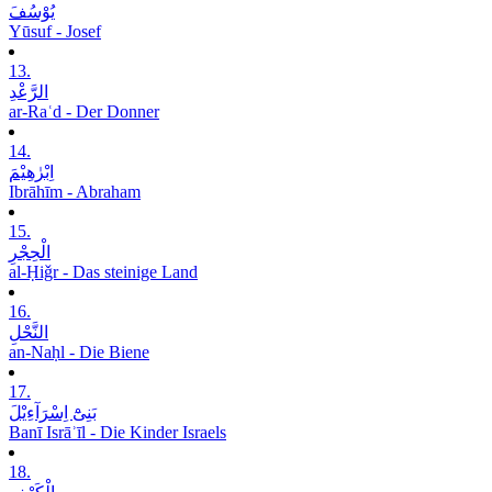
یُوْسُفَ
Yūsuf - Josef
13.
الرَّعْدِ
ar-Raʿd - Der Donner
14.
اِبْرٰھِیْمَ
Ibrāhīm - Abraham
15.
الْحِجْرِ
al-Ḥiǧr - Das steinige Land
16.
النَّحْلِ
an-Naḥl - Die Biene
17.
بَنِیْٓ اِسْرَآءِیْلَ
Banī Isrāʾīl - Die Kinder Israels
18.