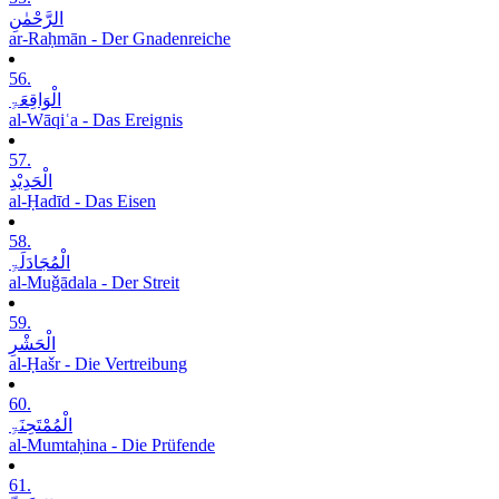
الرَّحْمٰنِ
ar-Raḥmān - Der Gnadenreiche
56.
الْوَاقِعَۃِ
al-Wāqiʿa - Das Ereignis
57.
الْحَدِیْدِ
al-Ḥadīd - Das Eisen
58.
الْمُجَادَلَۃِ
al-Muǧādala - Der Streit
59.
الْحَشْرِ
al-Ḥašr - Die Vertreibung
60.
الْمُمْتَحِنَۃِ
al-Mumtaḥina - Die Prüfende
61.