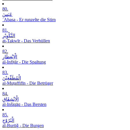
80.
عَبَسَ
ʿAbasa - Er runzelte die Stirn
81.
التَّکْوِیْرِ
at-Takwīr - Das Verhüllen
82.
الْاِنْفِطَارِ
al-Infiṭār - Die Spaltung
83.
الْمُطَفِّفِیْنَ
al-Muṭaffifīn - Die Betrüger
84.
الْاِنْشِقَاقِ
al-Inšiqāq - Das Bersten
85.
الْبُرُوْجِ
al-Burūǧ - Die Burgen