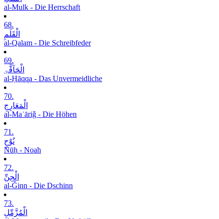
al-Mulk - Die Herrschaft
68.
الْقَلَمِ
al-Qalam - Die Schreibfeder
69.
الْحَآقَّۃِ
al-Ḥāqqa - Das Unvermeidliche
70.
الْمَعَارِجِ
al-Maʿāriǧ - Die Höhen
71.
نُوْحٍ
Nūḥ - Noah
72.
الْجِنِّ
al-Ǧinn - Die Dschinn
73.
الْمُزَّمِّلِ