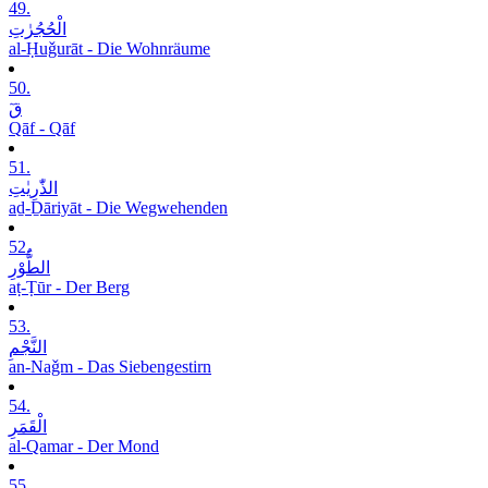
49.
الْحُجُرٰتِ
al-Ḥuǧurāt - Die Wohnräume
50.
قٓ
Qāf - Qāf
51.
الذّٰرِیٰتِ
aḏ-Ḏāriyāt - Die Wegwehenden
52.
الطُّوْرِ
aṭ-Ṭūr - Der Berg
53.
النَّجْمِ
an-Naǧm - Das Siebengestirn
54.
الْقَمَرِ
al-Qamar - Der Mond
55.