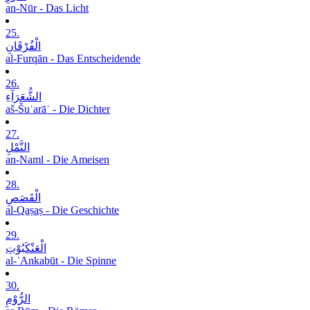
an-Nūr - Das Licht
25.
الْفُرْقَانِ
al-Furqān - Das Entscheidende
26.
الشُّعَرَآءِ
aš-Šuʿarāʾ - Die Dichter
27.
النَّمْلِ
an-Naml - Die Ameisen
28.
الْقَصَصِ
al-Qaṣaṣ - Die Geschichte
29.
الْعَنْکَبُوْتِ
al-ʿAnkabūt - Die Spinne
30.
الرُّوْمِ