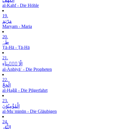
الْکَھْفِ
al-Kahf - Die Höhle
19.
مَرْیَمَ
Maryam - Maria
20.
طٰہٰ
Ṭā-Hā - Ṭā-Hā
21.
الْاَ نۡۢبِیَآءِ
al-Anbiyāʾ - Die Propheten
22.
الْحَجِّ
al-Ḥaǧǧ - Die Pilgerfahrt
23.
الْمُؤْمِنُوْنَ
al-Muʾminūn - Die Gläubigen
24.
النُّوْرِ