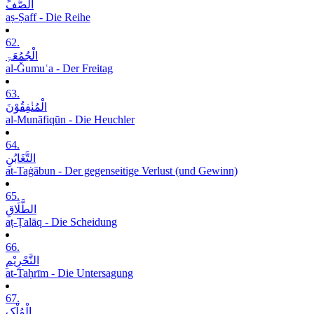
الصَّفِّ
aṣ-Ṣaff - Die Reihe
62.
الْجُمُعَۃِ
al-Ǧumuʿa - Der Freitag
63.
الْمُنٰفِقُوْنَ
al-Munāfiqūn - Die Heuchler
64.
التَّغَابُنِ
at-Taġābun - Der gegenseitige Verlust (und Gewinn)
65.
الطَّلَاقِ
aṭ-Ṭalāq - Die Scheidung
66.
التَّحْرِیْمِ
at-Taḥrīm - Die Untersagung
67.
الْمُلْکِ