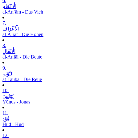
6.
الْاٴنْعَام
al-Anʿām - Das Vieh
7.
الْاَعْرَاف
al-Aʿrāf - Die Höhen
8.
الْاَنْفَالِ
al-Anfāl - Die Beute
9.
التَّوْبَۃِ
at-Tauba - Die Reue
10.
یُوْنُسَ
Yūnus - Jonas
11.
ھُوْدِ
Hūd - Hūd
12.