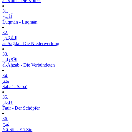
ar-Rūm - Die Römer
31.
لُقْمٰنَ
Luqmān - Luqmān
32.
السَّجْدَۃِ
as-Saǧda - Die Niederwerfung
33.
الْاَحْزَابِ
al-Aḥzāb - Die Verbündeten
34.
سَبَاٍ
Sabaʾ - Sabaʾ
35.
فَاطِرٍ
Fāṭir - Der Schöpfer
36.
یٰسٓ
Yā-Sīn - Yā-Sīn