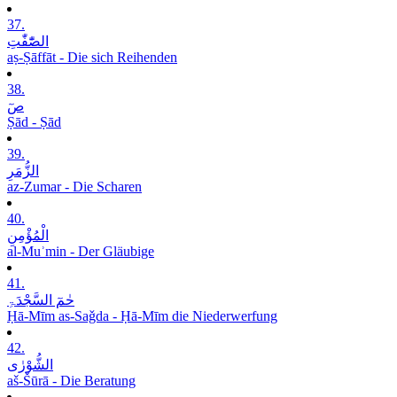
37.
الصّٰٓفّٰتِ
aṣ-Ṣāffāt - Die sich Reihenden
38.
صٓ
Ṣād - Ṣād
39.
الزُّمَرِ
az-Zumar - Die Scharen
40.
الْمُؤْمِنِ
al-Muʾmin - Der Gläubige
41.
حٰمٓ السَّجْدَۃِ
Ḥā-Mīm as-Saǧda - Ḥā-Mīm die Niederwerfung
42.
الشُّوْرٰی
aš-Šūrā - Die Beratung