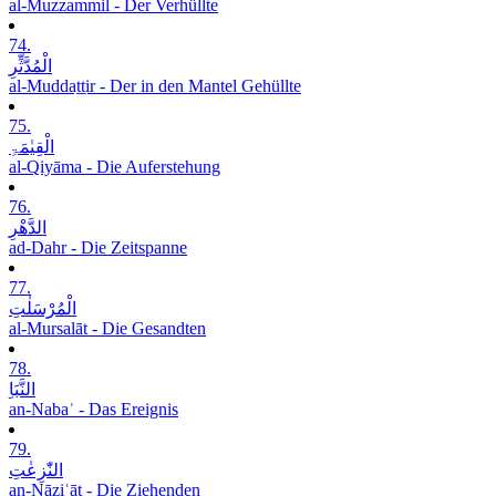
al-Muzzammil - Der Verhüllte
74.
الْمُدَّثِّرِ
al-Muddaṯṯir - Der in den Mantel Gehüllte
75.
الْقِیٰمَۃِ
al-Qiyāma - Die Auferstehung
76.
الدَّھْرِ
ad-Dahr - Die Zeitspanne
77.
الْمُرْسَلٰتِ
al-Mursalāt - Die Gesandten
78.
النَّبَاِ
an-Nabaʾ - Das Ereignis
79.
النّٰزِعٰتِ
an-Nāziʿāt - Die Ziehenden