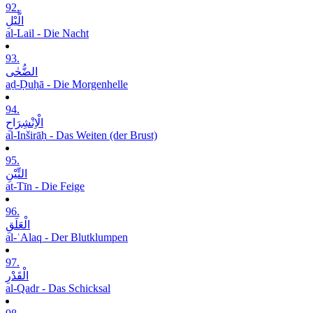
92.
الَّیْلِ
al-Lail - Die Nacht
93.
الضُّحٰی
aḍ-Ḍuḥā - Die Morgenhelle
94.
الْاِنْشِرَاحِ
al-Inširāḥ - Das Weiten (der Brust)
95.
التِّیْنِ
at-Tīn - Die Feige
96.
الْعَلَقِ
al-ʿAlaq - Der Blutklumpen
97.
الْقَدْرِ
al-Qadr - Das Schicksal