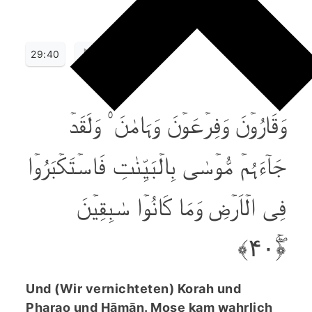
29:40
وَقَارُوۡنَ وَفِرۡعَوۡنَ وَہَامٰنَ ۟ وَلَقَدۡ
جَآءَہُمۡ مُّوۡسٰی بِالۡبَیِّنٰتِ فَاسۡتَکۡبَرُوۡا
فِی الۡاَرۡضِ وَمَا کَانُوۡا سٰبِقِیۡنَ
﴿ۚۖ۴۰﴾
Und (Wir vernichteten) Korah und
Pharao und Hāmān. Mose kam wahrlich