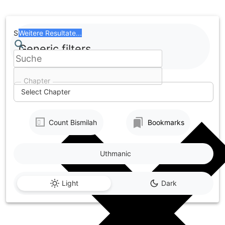
Skip
to
content
Search
Weitere Resultate...
Generic filters
Chapter
Select Chapter
Count Bismilah
Bookmarks
Uthmanic
Light
Dark