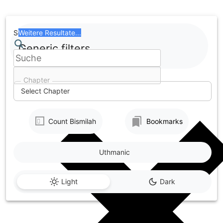
Skip
to
content
Search
Weitere Resultate...
Generic filters
Chapter
Select Chapter
Count Bismilah
Bookmarks
Uthmanic
Light
Dark