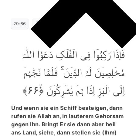
29:66
فَاِذَا رَکِبُوۡا فِی الۡفُلۡکِ دَعَوُا اللّٰہَ
مُخۡلِصِیۡنَ لَہُ الدِّیۡنَ ۬ۚ فَلَمَّا نَجّٰہُمۡ
اِلَی الۡبَرِّ اِذَا ہُمۡ یُشۡرِکُوۡنَ ﴿ۙ۶۶﴾
Und wenn sie ein Schiff besteigen, dann
rufen sie Allah an, in lauterem Gehorsam
gegen Ihn. Bringt Er sie dann aber heil
ans Land, siehe, dann stellen sie (Ihm)