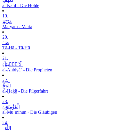
الْکَھْفِ
al-Kahf - Die Höhle
19.
مَرْیَمَ
Maryam - Maria
20.
طٰہٰ
Ṭā-Hā - Ṭā-Hā
21.
الْاَ نۡۢبِیَآءِ
al-Anbiyāʾ - Die Propheten
22.
الْحَجِّ
al-Ḥaǧǧ - Die Pilgerfahrt
23.
الْمُؤْمِنُوْنَ
al-Muʾminūn - Die Gläubigen
24.
النُّوْرِ