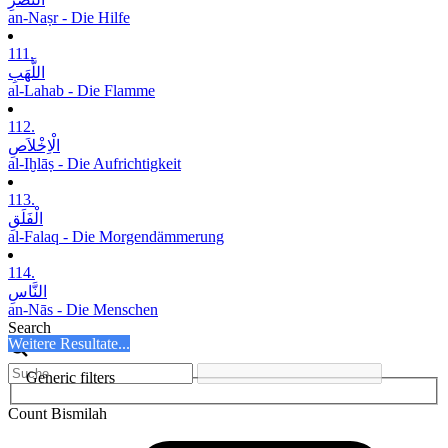
an-Naṣr - Die Hilfe
111.
اللَّھَبِ
al-Lahab - Die Flamme
112.
الْاِخْلاَصِ
al-Iḫlāṣ - Die Aufrichtigkeit
113.
الْفَلَقِ
al-Falaq - Die Morgendämmerung
114.
النَّاسِ
an-Nās - Die Menschen
Search
Weitere Resultate...
Generic filters
Count Bismilah