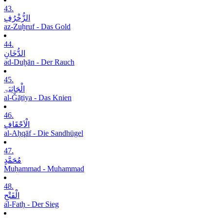
43.
الزُّخْرُفِ
az-Zuḫruf - Das Gold
44.
الدُّخَانِ
ad-Duḫān - Der Rauch
45.
الْجَاثِیَۃِ
al-Ǧāṯiya - Das Knien
46.
الْاَحْقَافِ
al-Aḥqāf - Die Sandhügel
47.
مُحَمَّدٍ
Muḥammad - Muhammad
48.
الْفَتْحِ
al-Fatḥ - Der Sieg