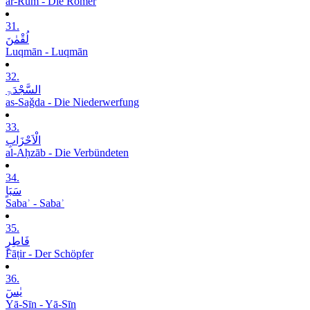
ar-Rūm - Die Römer
31.
لُقْمٰنَ
Luqmān - Luqmān
32.
السَّجْدَۃِ
as-Saǧda - Die Niederwerfung
33.
الْاَحْزَابِ
al-Aḥzāb - Die Verbündeten
34.
سَبَاٍ
Sabaʾ - Sabaʾ
35.
فَاطِرٍ
Fāṭir - Der Schöpfer
36.
یٰسٓ
Yā-Sīn - Yā-Sīn