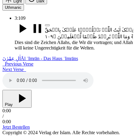
Light
Dark
Uthmanic
3:109
تِلۡکَ اٰیٰتُ اللّٰہِ نَتۡلُوۡہَا عَلَیۡکَ بِالۡحَقِّ
ؕ وَمَا اللّٰہُ یُرِیۡدُ ظُلۡمًا لِّلۡعٰلَمِیۡنَ ﴿۱۰۹﴾
Dies sind die Zeichen Allahs, die Wir dir vortragen; und Allah
will keine Ungerechtigkeit für die Welten.
اٰلِ عِمْرٰنَ
Āl ʿImrān - Das Haus ʿImrāns
Previous Verse
Next Verse
Play
0:00
/
0:00
Jetzt Bestellen
Copyright © 2024 Verlag der Islam. Alle Rechte vorbehalten.