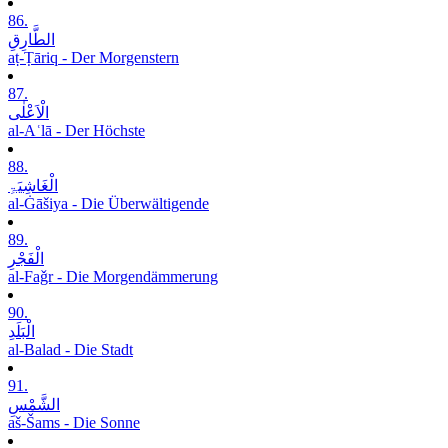
86.
الطَّارِقِ
aṭ-Ṭāriq - Der Morgenstern
87.
الْاَعْلٰی
al-Aʿlā - Der Höchste
88.
الْغَاشِیَۃِ
al-Ġāšiya - Die Überwältigende
89.
الْفَجْرِ
al-Faǧr - Die Morgendämmerung
90.
الْبَلَدِ
al-Balad - Die Stadt
91.
الشَّمْسِ
aš-Šams - Die Sonne