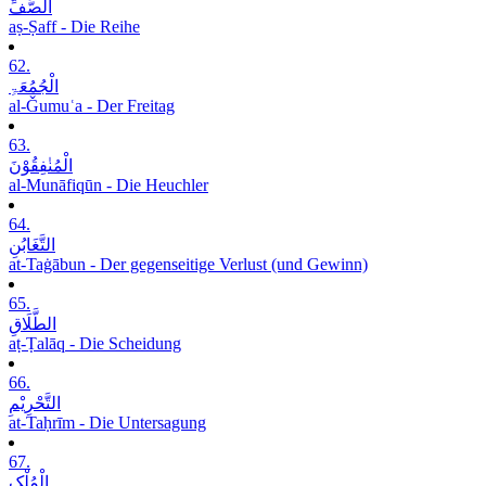
الصَّفِّ
aṣ-Ṣaff - Die Reihe
62.
الْجُمُعَۃِ
al-Ǧumuʿa - Der Freitag
63.
الْمُنٰفِقُوْنَ
al-Munāfiqūn - Die Heuchler
64.
التَّغَابُنِ
at-Taġābun - Der gegenseitige Verlust (und Gewinn)
65.
الطَّلَاقِ
aṭ-Ṭalāq - Die Scheidung
66.
التَّحْرِیْمِ
at-Taḥrīm - Die Untersagung
67.
الْمُلْکِ