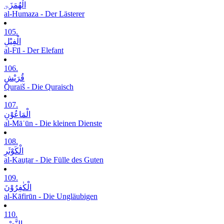
الْھُمَزَۃِ
al-Humaza - Der Lästerer
105.
الْفِیْلِ
al-Fīl - Der Elefant
106.
قُرَیْشٍ
Quraiš - Die Quraisch
107.
الْمَاعُوْنِ
al-Māʿūn - Die kleinen Dienste
108.
الْکَوْثَرِ
al-Kauṯar - Die Fülle des Guten
109.
الْکٰفِرُوْنَ
al-Kāfirūn - Die Ungläubigen
110.
النَّصْرِ