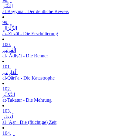
98.
الْبَیِّنَۃِ
al-Bayyina - Der deutliche Beweis
99.
الزِّلْزَالِ
az-Zilzāl - Die Erschütterung
100.
الْعٰدِیٰتِ
al-ʿĀdiyāt - Die Renner
101.
الْقَارِعَۃِ
al-Qāriʿa - Die Katastrophe
102.
التَّکاَثُرِ
at-Takāṯur - Die Mehrung
103.
الْعَصْرِ
al-ʿAṣr - Die (flüchtige) Zeit
104.