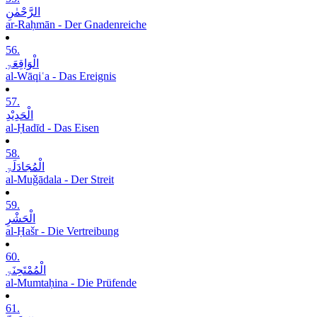
الرَّحْمٰنِ
ar-Raḥmān - Der Gnadenreiche
56.
الْوَاقِعَۃِ
al-Wāqiʿa - Das Ereignis
57.
الْحَدِیْدِ
al-Ḥadīd - Das Eisen
58.
الْمُجَادَلَۃِ
al-Muǧādala - Der Streit
59.
الْحَشْرِ
al-Ḥašr - Die Vertreibung
60.
الْمُمْتَحِنَۃِ
al-Mumtaḥina - Die Prüfende
61.