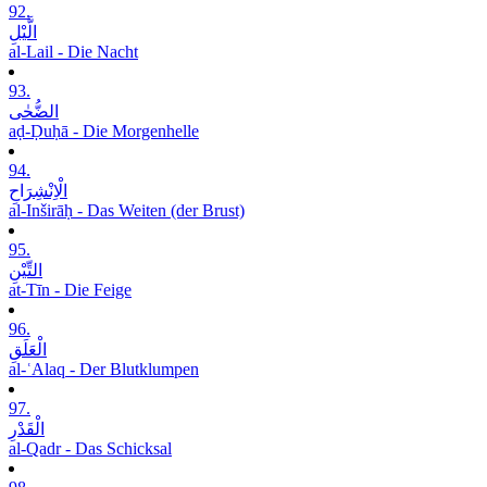
92.
الَّیْلِ
al-Lail - Die Nacht
93.
الضُّحٰی
aḍ-Ḍuḥā - Die Morgenhelle
94.
الْاِنْشِرَاحِ
al-Inširāḥ - Das Weiten (der Brust)
95.
التِّیْنِ
at-Tīn - Die Feige
96.
الْعَلَقِ
al-ʿAlaq - Der Blutklumpen
97.
الْقَدْرِ
al-Qadr - Das Schicksal