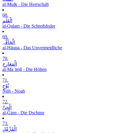
al-Mulk - Die Herrschaft
68.
الْقَلَمِ
al-Qalam - Die Schreibfeder
69.
الْحَآقَّۃِ
al-Ḥāqqa - Das Unvermeidliche
70.
الْمَعَارِجِ
al-Maʿāriǧ - Die Höhen
71.
نُوْحٍ
Nūḥ - Noah
72.
الْجِنِّ
al-Ǧinn - Die Dschinn
73.
الْمُزَّمِّلِ