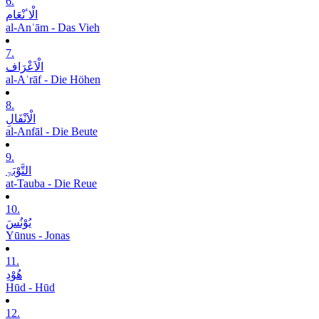
6.
الْاٴنْعَام
al-Anʿām - Das Vieh
7.
الْاَعْرَاف
al-Aʿrāf - Die Höhen
8.
الْاَنْفَالِ
al-Anfāl - Die Beute
9.
التَّوْبَۃِ
at-Tauba - Die Reue
10.
یُوْنُسَ
Yūnus - Jonas
11.
ھُوْدِ
Hūd - Hūd
12.