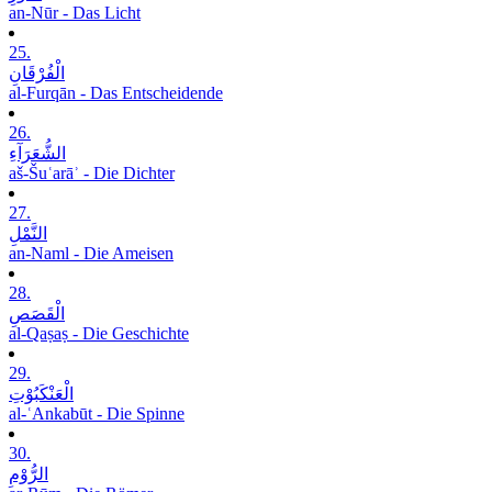
an-Nūr - Das Licht
25.
الْفُرْقَانِ
al-Furqān - Das Entscheidende
26.
الشُّعَرَآءِ
aš-Šuʿarāʾ - Die Dichter
27.
النَّمْلِ
an-Naml - Die Ameisen
28.
الْقَصَصِ
al-Qaṣaṣ - Die Geschichte
29.
الْعَنْکَبُوْتِ
al-ʿAnkabūt - Die Spinne
30.
الرُّوْمِ