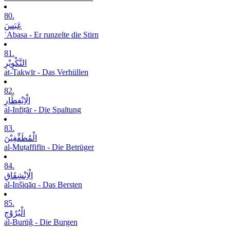
80.
عَبَسَ
ʿAbasa - Er runzelte die Stirn
81.
التَّکْوِیْرِ
at-Takwīr - Das Verhüllen
82.
الْاِنْفِطَارِ
al-Infiṭār - Die Spaltung
83.
الْمُطَفِّفِیْنَ
al-Muṭaffifīn - Die Betrüger
84.
الْاِنْشِقَاقِ
al-Inšiqāq - Das Bersten
85.
الْبُرُوْجِ
al-Burūǧ - Die Burgen