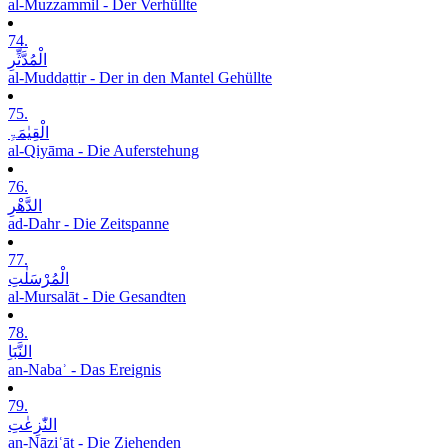
al-Muzzammil - Der Verhüllte
74.
الْمُدَّثِّرِ
al-Muddaṯṯir - Der in den Mantel Gehüllte
75.
الْقِیٰمَۃِ
al-Qiyāma - Die Auferstehung
76.
الدَّھْرِ
ad-Dahr - Die Zeitspanne
77.
الْمُرْسَلٰتِ
al-Mursalāt - Die Gesandten
78.
النَّبَاِ
an-Nabaʾ - Das Ereignis
79.
النّٰزِعٰتِ
an-Nāziʿāt - Die Ziehenden