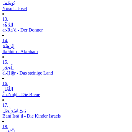
یُوْسُفَ
Yūsuf - Josef
13.
الرَّعْدِ
ar-Raʿd - Der Donner
14.
اِبْرٰھِیْمَ
Ibrāhīm - Abraham
15.
الْحِجْرِ
al-Ḥiǧr - Das steinige Land
16.
النَّحْلِ
an-Naḥl - Die Biene
17.
بَنِیْٓ اِسْرَآءِیْلَ
Banī Isrāʾīl - Die Kinder Israels
18.