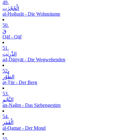
49.
الْحُجُرٰتِ
al-Ḥuǧurāt - Die Wohnräume
50.
قٓ
Qāf - Qāf
51.
الذّٰرِیٰتِ
aḏ-Ḏāriyāt - Die Wegwehenden
52.
الطُّوْرِ
aṭ-Ṭūr - Der Berg
53.
النَّجْمِ
an-Naǧm - Das Siebengestirn
54.
الْقَمَرِ
al-Qamar - Der Mond
55.