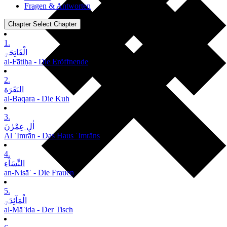
Fragen & Antworten
Chapter
Select Chapter
1.
الْفَاتِحَۃِ
al-Fātiḥa - Die Eröffnende
2.
البَقَرَة
al-Baqara - Die Kuh
3.
اٰلِ عِمْرٰنَ
Āl ʿImrān - Das Haus ʿImrāns
4.
النِّسَآءِ
an-Nisāʾ - Die Frauen
5.
الْمَآئِدَۃِ
al-Māʾida - Der Tisch