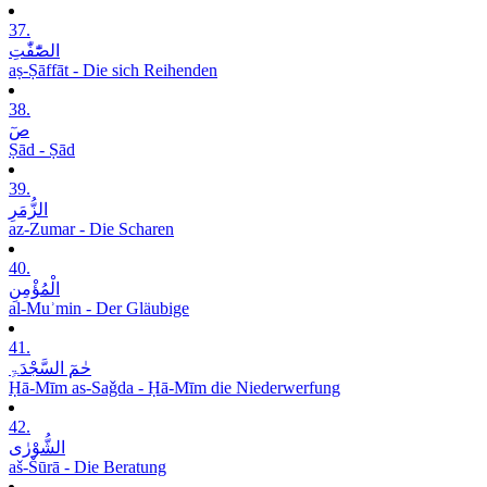
37.
الصّٰٓفّٰتِ
aṣ-Ṣāffāt - Die sich Reihenden
38.
صٓ
Ṣād - Ṣād
39.
الزُّمَرِ
az-Zumar - Die Scharen
40.
الْمُؤْمِنِ
al-Muʾmin - Der Gläubige
41.
حٰمٓ السَّجْدَۃِ
Ḥā-Mīm as-Saǧda - Ḥā-Mīm die Niederwerfung
42.
الشُّوْرٰی
aš-Šūrā - Die Beratung